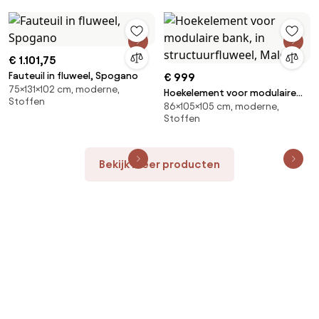
€ 1.101,75
Fauteuil in fluweel, Spogano
€ 999
75×131×102 cm, moderne,
Hoekelement voor modulaire
Stoffen
86×105×105 cm, moderne,
bank, in structuurfluweel, Malo
Stoffen
Bekijk meer producten