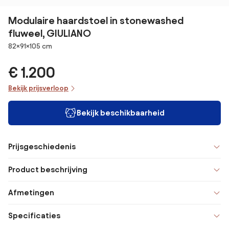
Modulaire haardstoel in stonewashed
fluweel, GIULIANO
Afmetingen
82×91×105 cm
€ 1.200
Bekijk prijsverloop
Bekijk beschikbaarheid
Prijsgeschiedenis
Product beschrijving
Afmetingen
Specificaties