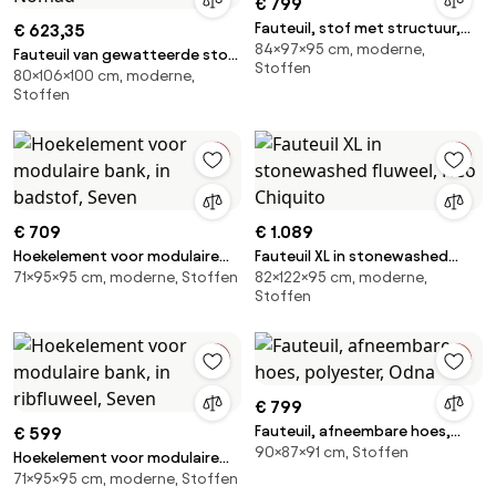
€ 799
Fauteuil, stof met structuur,
€ 623,35
84×97×95 cm, moderne,
Victor
Fauteuil van gewatteerde stof
Stoffen
80×106×100 cm, moderne,
en staal Nomad
Stoffen
€ 709
€ 1.089
Hoekelement voor modulaire
Fauteuil XL in stonewashed
71×95×95 cm, moderne, Stoffen
82×122×95 cm, moderne,
bank, in badstof, Seven
fluweel, Neo Chiquito
Stoffen
€ 799
Fauteuil, afneembare hoes,
€ 599
90×87×91 cm, Stoffen
polyester, Odna
Hoekelement voor modulaire
71×95×95 cm, moderne, Stoffen
bank, in ribfluweel, Seven