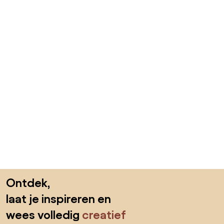
Sla de voettekst over, ga naar het begin van de pagina
Ontdek,
laat je inspireren en
wees volledig
creatief