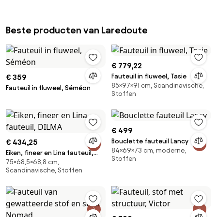
Beste producten van Laredoute
€ 779,22
Fauteuil in fluweel, Tasie
€ 359
85×97×91 cm, Scandinavische,
Fauteuil in fluweel, Séméon
Stoffen
€ 499
Bouclette fauteuil Lancy
€ 434,25
84×69×73 cm, moderne,
Eiken, fineer en Lina fauteuil,
Stoffen
75×68,5×68,8 cm,
DILMA
Scandinavische, Stoffen