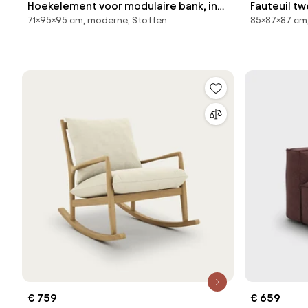
Hoekelement voor modulaire bank, in
Fauteuil tw
71×95×95 cm, moderne, Stoffen
85×87×87 cm
ribfluweel, Seven
€ 759
€ 659