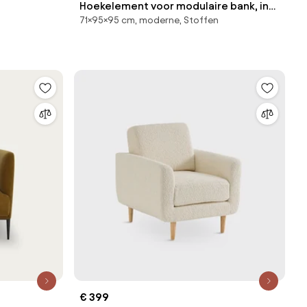
Hoekelement voor modulaire bank, in
71×95×95 cm, moderne, Stoffen
fluweel met structuur, Seven
€ 399