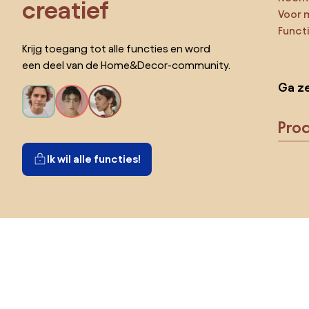
creatief
Voor 
Funct
Krijg toegang tot alle functies en word
een deel van de Home&Decor-community.
Ga ze
Pro
Ik wil alle functies!
Kies land