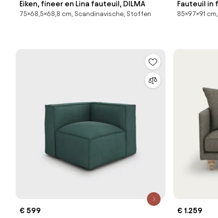
Eiken, fineer en Lina fauteuil, DILMA
Fauteuil in 
75×68,5×68,8 cm, Scandinavische, Stoffen
85×97×91 cm,
€ 599
€ 1.259