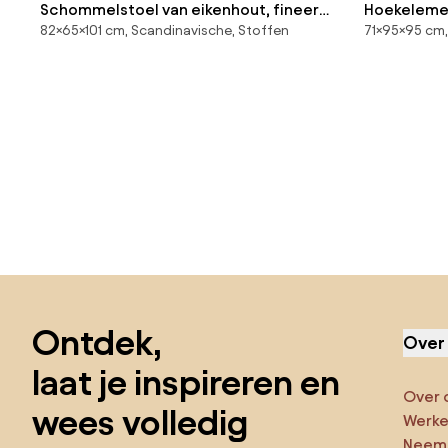
Schommelstoel van eikenhout, fineer
Hoekelemen
82×65×101 cm, Scandinavische, Stoffen
71×95×95 cm,
en linnen, Dilma
structuurs
Sla de voettekst over, ga naar het begin van de pagina
Ontdek,
Over
laat je inspireren en
Over 
wees volledig
Werken
Neem 