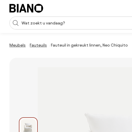
Navigatie overslaan, naar inhoud springen
Zoekopdracht invoeren
Inhoud overslaan, naar voettekst springen
Meubels
Fauteuils
Fauteuil in gekreukt linnen, Neo Chiquito