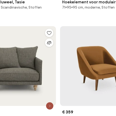
fluweel, Tasie
Hoekelement voor modulaire
 Scandinavische, Stoffen
71×95×95 cm, moderne, Stoffen
badstof, Seven
€ 359