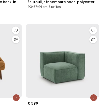
 bank, in
Fauteuil, afneembare hoes, polyester,
90×87×91 cm, Stoffen
Odna
€ 599