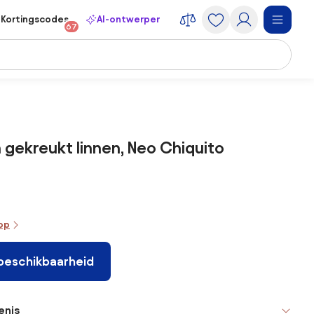
Kortingscodes
AI-ontwerper
67
n gekreukt linnen, Neo Chiquito
oop
 beschikbaarheid
enis