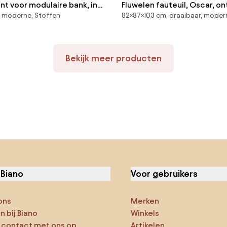
t voor modulaire bank, in
Fluwelen fauteuil, Oscar, o
 moderne, Stoffen
82×87×103 cm, draaibaar, moder
tof, Seven
Emmanuel Gallina
Bekijk meer producten
 Biano
Voor gebruikers
ons
Merken
 bij Biano
Winkels
contact met ons op
Artikelen