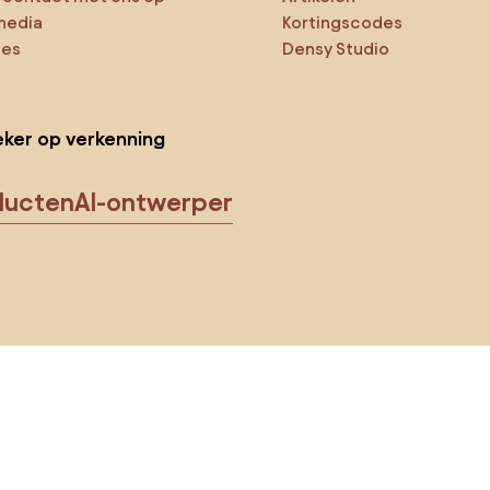
media
Kortingscodes
ies
Densy Studio
ker op verkenning
ducten
AI-ontwerper