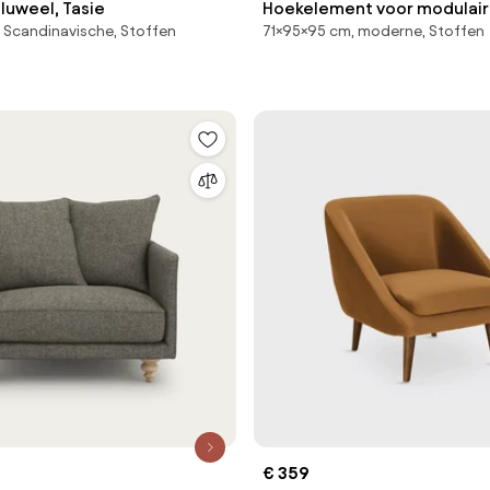
fluweel, Tasie
Hoekelement voor modulaire
 Scandinavische, Stoffen
71×95×95 cm, moderne, Stoffen
badstof, Seven
€ 359