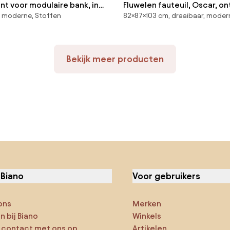
t voor modulaire bank, in
Fluwelen fauteuil, Oscar, o
 moderne, Stoffen
82×87×103 cm, draaibaar, moder
tof, Seven
Emmanuel Gallina
Bekijk meer producten
 Biano
Voor gebruikers
ons
Merken
 bij Biano
Winkels
contact met ons op
Artikelen