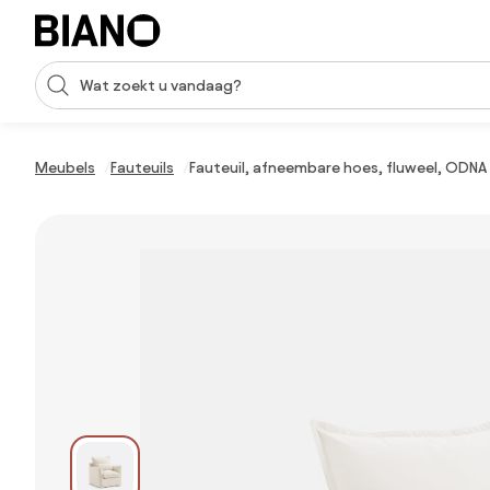
Navigatie overslaan, naar inhoud springen
Zoekopdracht invoeren
Inhoud overslaan, naar voettekst springen
Meubels
Fauteuils
Fauteuil, afneembare hoes, fluweel, ODNA