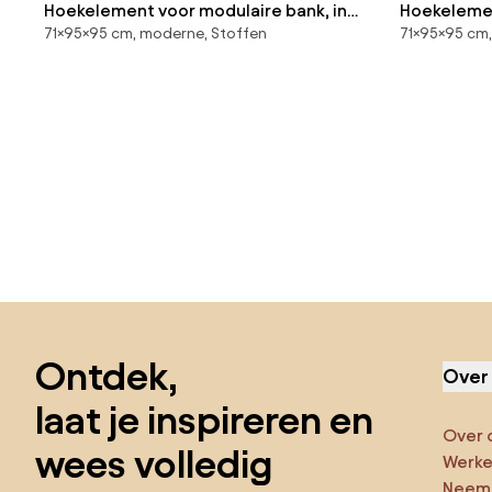
Hoekelement voor modulaire bank, in
Hoekelemen
71×95×95 cm, moderne, Stoffen
71×95×95 cm,
fluweel met structuur, Seven
structuurs
Sla de voettekst over, ga naar het begin van de pagina
Ontdek,
Over
laat je inspireren en
Over 
wees volledig
Werken
Neem 