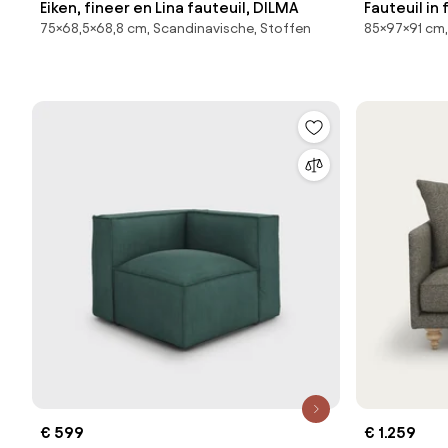
Eiken, fineer en Lina fauteuil, DILMA
Fauteuil in 
75×68,5×68,8 cm, Scandinavische, Stoffen
85×97×91 cm,
€ 599
€ 1.259