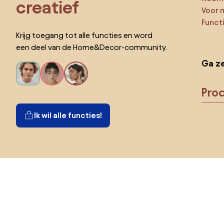
creatief
Voor 
Funct
Krijg toegang tot alle functies en word
een deel van de Home&Decor-community.
Ga ze
Pro
Ik wil alle functies!
Kies land