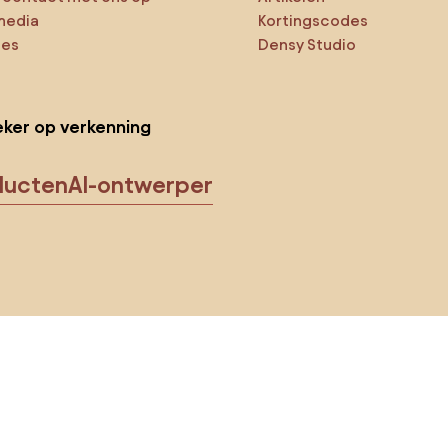
media
Kortingscodes
ies
Densy Studio
ker op verkenning
ducten
AI-ontwerper