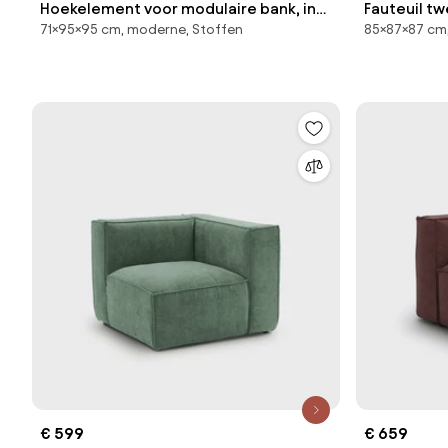
Hoekelement voor modulaire bank, in
Fauteuil tw
71×95×95 cm, moderne, Stoffen
85×87×87 cm
ribfluweel, Seven
€ 599
€ 659