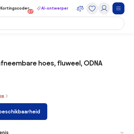
Kortingscodes
AI-ontwerper
67
 afneembare hoes, fluweel, ODNA
oop
 beschikbaarheid
enis