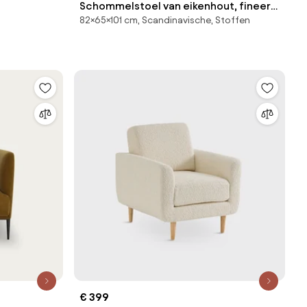
Schommelstoel van eikenhout, fineer
82×65×101 cm, Scandinavische, Stoffen
en linnen, Dilma
€ 399