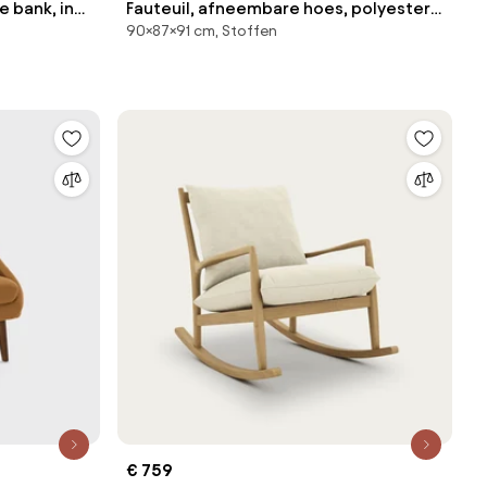
 bank, in
Fauteuil, afneembare hoes, polyester,
90×87×91 cm, Stoffen
Odna
€ 759