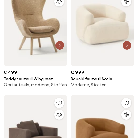
€ 499
€ 999
Teddy fauteuil Wing met
Bouclé fauteuil Sofia
Oorfauteuils, moderne, Stoffen
Moderne, Stoffen
houten poten