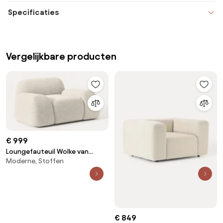
Specificaties
Vergelijkbare producten
€ 999
Loungefauteuil Wolke van
Moderne, Stoffen
bouclé
€ 849