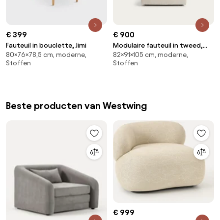
€ 399
€ 900
Fauteuil in bouclette, Jimi
Modulaire fauteuil in tweed,
80×76×78,5 cm, moderne,
82×91×105 cm, moderne,
GIULIANO
Stoffen
Stoffen
Beste producten van Westwing
€ 999