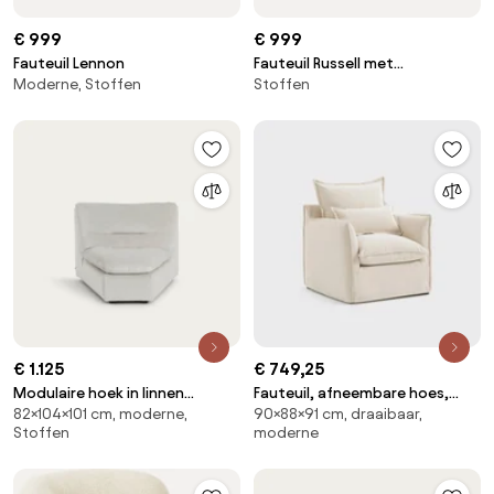
€ 999
€ 999
Fauteuil Lennon
Fauteuil Russell met
Moderne, Stoffen
Stoffen
afneembare hoezen
€ 1.125
€ 749,25
Modulaire hoek in linnen
Fauteuil, afneembare hoes,
82×104×101 cm, moderne,
90×88×91 cm, draaibaar,
fluweel, GIULIANO
fluweel, ODNA
Stoffen
moderne