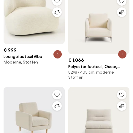
€ 999
Loungefauteuil Alba
€ 1.066
Moderne, Stoffen
Polyester fauteuil, Oscar,
82×87×103 cm, moderne,
ontwerp Emmanuel Gallina
Stoffen