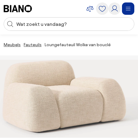
Navigatie overslaan, naar inhoud springen
Zoekopdracht invoeren
Inhoud overslaan, naar voettekst springen
Meubels
Fauteuils
Loungefauteuil Wolke van bouclé