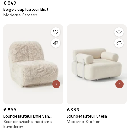
€ 849
Beige slaapfauteuil Eliot
Moderne, Stoffen
€ 599
€ 999
Loungefauteuil Emie van
Loungefauteuil Stella
Scandinavische, moderne,
Moderne, Stoffen
imitatieleer
kunstleren