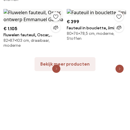
€ 399
Fauteuil in bouclette, Jimi
€ 1.105
80×76×78,5 cm, moderne,
Fluwelen fauteuil, Oscar,
Stoffen
82×87×103 cm, draaibaar,
ontwerp Emmanuel Gallina
moderne
Bekijk meer producten