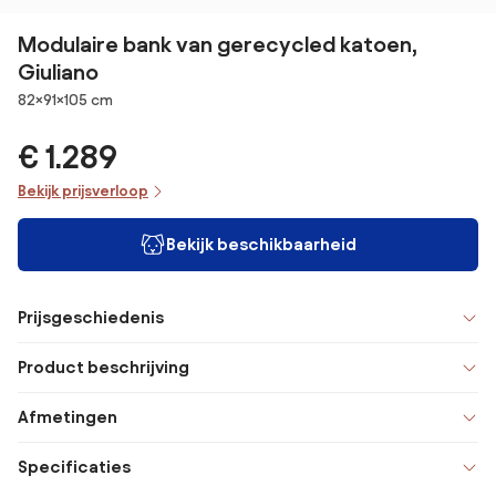
Modulaire bank van gerecycled katoen,
Giuliano
Afmetingen
82×91×105 cm
€ 1.289
Bekijk prijsverloop
Bekijk beschikbaarheid
Prijsgeschiedenis
Product beschrijving
Afmetingen
Specificaties