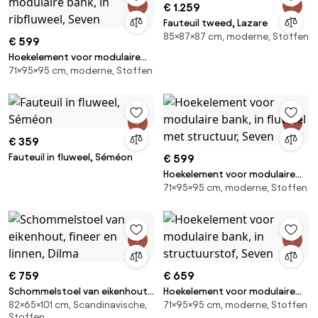
€ 1.259
Fauteuil tweed, Lazare
85×87×87 cm, moderne, Stoffen
€ 599
Hoekelement voor modulaire
71×95×95 cm, moderne, Stoffen
bank, in ribfluweel, Seven
€ 359
Fauteuil in fluweel, Séméon
€ 599
Hoekelement voor modulaire
71×95×95 cm, moderne, Stoffen
bank, in fluweel met structuur,
Seven
€ 759
€ 659
Schommelstoel van eikenhout,
Hoekelement voor modulaire
82×65×101 cm, Scandinavische,
71×95×95 cm, moderne, Stoffen
fineer en linnen, Dilma
bank, in structuurstof, Seven
Stoffen