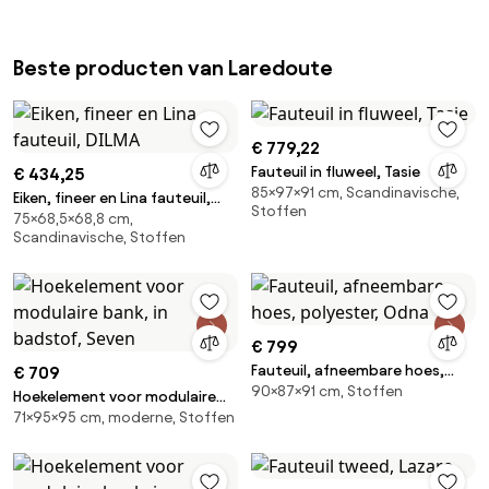
Beste producten van Laredoute
€ 779,22
Fauteuil in fluweel, Tasie
€ 434,25
85×97×91 cm, Scandinavische,
Eiken, fineer en Lina fauteuil,
Stoffen
75×68,5×68,8 cm,
DILMA
Scandinavische, Stoffen
€ 799
Fauteuil, afneembare hoes,
€ 709
90×87×91 cm, Stoffen
polyester, Odna
Hoekelement voor modulaire
71×95×95 cm, moderne, Stoffen
bank, in badstof, Seven