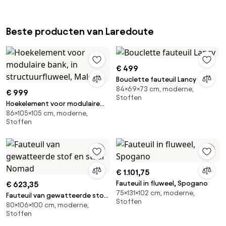
Beste producten van Laredoute
€ 499
Bouclette fauteuil Lancy
84×69×73 cm, moderne,
€ 999
Stoffen
Hoekelement voor modulaire
86×105×105 cm, moderne,
bank, in structuurfluweel, Malo
Stoffen
€ 1.101,75
Fauteuil in fluweel, Spogano
€ 623,35
75×131×102 cm, moderne,
Fauteuil van gewatteerde stof
Stoffen
80×106×100 cm, moderne,
en staal Nomad
Stoffen