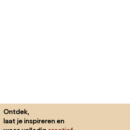
Sla de voettekst over, ga naar het begin van de pagina
Ontdek,
laat je inspireren en