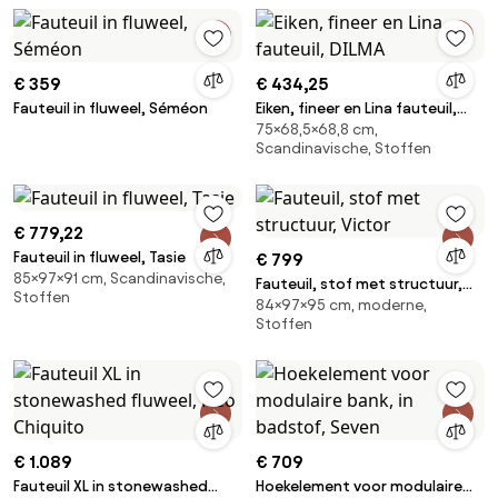
€ 359
€ 434,25
Fauteuil in fluweel, Séméon
Eiken, fineer en Lina fauteuil,
75×68,5×68,8 cm,
DILMA
Scandinavische, Stoffen
€ 779,22
Fauteuil in fluweel, Tasie
€ 799
85×97×91 cm, Scandinavische,
Fauteuil, stof met structuur,
Stoffen
84×97×95 cm, moderne,
Victor
Stoffen
€ 1.089
€ 709
Fauteuil XL in stonewashed
Hoekelement voor modulaire