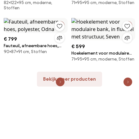
82×122×95 cm, moderne,
71×95×95 cm, moderne, Stoffen
fluweel, Neo Chiquito
bank, in badstof, Seven
Stoffen
€ 799
Fauteuil, afneembare hoes,
€ 599
90×87×91 cm, Stoffen
polyester, Odna
Hoekelement voor modulaire
71×95×95 cm, moderne, Stoffen
bank, in fluweel met structuur,
Seven
Bekijk meer producten