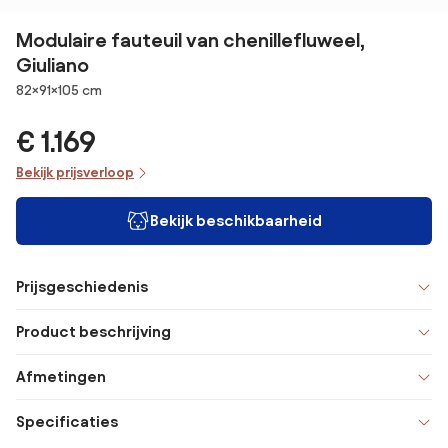
Modulaire fauteuil van chenillefluweel,
Giuliano
Afmetingen
82×91×105 cm
€ 1.169
Bekijk prijsverloop
Bekijk beschikbaarheid
Prijsgeschiedenis
Product beschrijving
Afmetingen
Specificaties