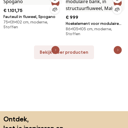
€ 1.101,75
Fauteuil in fluweel, Spogano
€ 999
75×131×102 cm, moderne,
Hoekelement voor modulaire
Stoffen
86×105×105 cm, moderne,
bank, in structuurfluweel, Malo
Stoffen
Bekijk meer producten
Sla de voettekst over, ga naar het begin van de pagina
Ontdek,