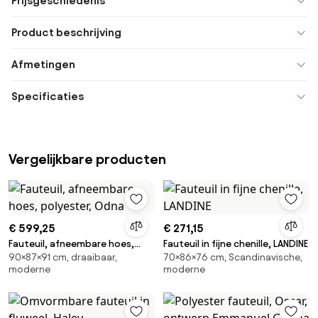
Prijsgeschiedenis
Product beschrijving
Afmetingen
Specificaties
Vergelijkbare producten
€ 599,25
€ 271,15
Fauteuil, afneembare hoes,
Fauteuil in fijne chenille, LANDINE
90×87×91 cm, draaibaar,
70×86×76 cm, Scandinavische,
polyester, Odna
moderne
moderne