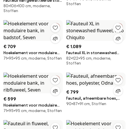
Fauteuil van gewatteerde stof
Stoffen
80×106×100 cm, moderne,
en staal Nomad
Stoffen
€ 709
€ 1.089
Hoekelement voor modulaire
Fauteuil XL in stonewashed
71×95×95 cm, moderne, Stoffen
82×122×95 cm, moderne,
bank, in badstof, Seven
fluweel, Neo Chiquito
Stoffen
€ 799
Fauteuil, afneembare hoes,
€ 599
90×87×91 cm, Stoffen
polyester, Odna
Hoekelement voor modulaire
71×95×95 cm, moderne, Stoffen
bank, in ribfluweel, Seven