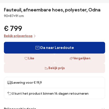
Fauteuil, afneembare hoes, polyester, Odna
Afmetingen
90×87×91 cm
€ 799
Bekijk prijsverloop
Ga naar Laredoute
Like
Vergelijken
Bekijk prijs
Levering voor € 19,9
U kunt het product binnen 14 dagen retourneren