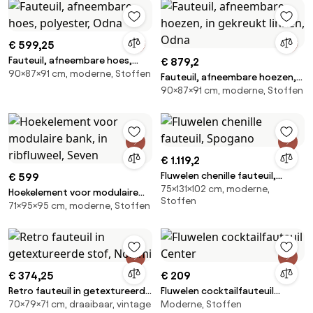
€ 599,25
Fauteuil, afneembare hoes,
€ 879,2
90×87×91 cm, moderne, Stoffen
polyester, Odna
Fauteuil, afneembare hoezen,
90×87×91 cm, moderne, Stoffen
in gekreukt linnen, Odna
€ 1.119,2
Fluwelen chenille fauteuil,
€ 599
75×131×102 cm, moderne,
Spogano
Hoekelement voor modulaire
Stoffen
71×95×95 cm, moderne, Stoffen
bank, in ribfluweel, Seven
€ 374,25
€ 209
Retro fauteuil in getextureerde
Fluwelen cocktailfauteuil
70×79×71 cm, draaibaar, vintage
Moderne, Stoffen
stof, Nolami
Center