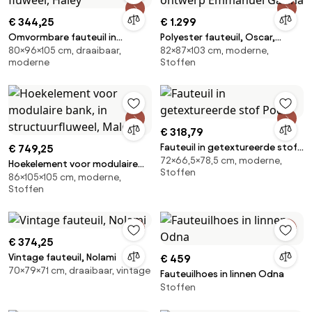
€ 344,25
€ 1.299
Omvormbare fauteuil in
Polyester fauteuil, Oscar,
80×96×105 cm, draaibaar,
82×87×103 cm, moderne,
fluweel, Haley
ontwerp Emmanuel Gallina
moderne
Stoffen
€ 318,79
Fauteuil in getextureerde stof
€ 749,25
72×66,5×78,5 cm, moderne,
Podo
Hoekelement voor modulaire
Stoffen
86×105×105 cm, moderne,
bank, in structuurfluweel, Malo
Stoffen
€ 374,25
Vintage fauteuil, Nolami
€ 459
70×79×71 cm, draaibaar, vintage
Fauteuilhoes in linnen Odna
Stoffen