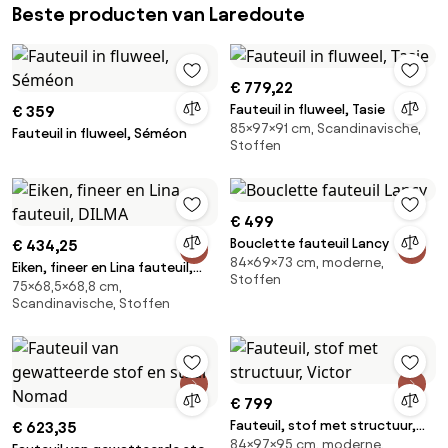
Beste producten van Laredoute
€ 779,22
Fauteuil in fluweel, Tasie
€ 359
85×97×91 cm, Scandinavische,
Fauteuil in fluweel, Séméon
Stoffen
€ 499
Bouclette fauteuil Lancy
€ 434,25
84×69×73 cm, moderne,
Eiken, fineer en Lina fauteuil,
Stoffen
75×68,5×68,8 cm,
DILMA
Scandinavische, Stoffen
€ 799
Fauteuil, stof met structuur,
€ 623,35
84×97×95 cm, moderne,
Victor