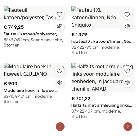
€ 749,25
Fauteuil katoen/polyester,
€ 1.379
85×97×91 cm, Scandinavische,
Tasie
Fauteuil XL katoen/linnen, Néo
Stoffen
82×122×95 cm, moderne,
Chiquito
Stoffen
€ 900
Modulaire hoek in fluweel,
82×104×101 cm, moderne,
GIULIANO
€ 701,22
Stoffen
Halfzits met armleuning links
87×122×107 cm, moderne,
voor modulaire eenheden, in
Stoffen
jacquard chenille, AMAD