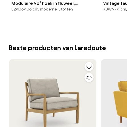
Modulaire 90° hoek in fluweel,
82×106×106 cm, moderne, Stoffen
70×79×71 cm,
GIULIANO
Beste producten van Laredoute