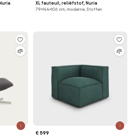
Nuria
XL fauteuil, reliëfstof, Nuria
79×144×106 cm, moderne, Stoffen
€ 599