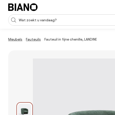
Navigatie overslaan, naar inhoud springen
Zoekopdracht invoeren
Inhoud overslaan, naar voettekst springen
Meubels
Fauteuils
Fauteuil in fijne chenille, LANDINE