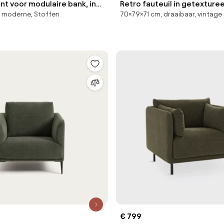
t voor modulaire bank, in
Retro fauteuil in getexturee
 moderne, Stoffen
70×79×71 cm, draaibaar, vintage
tof, Seven
Nolami
€ 799