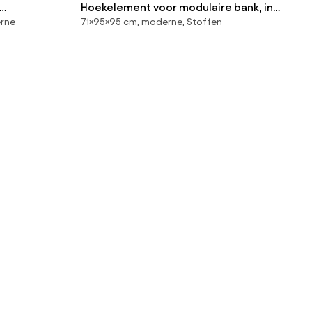
Hoekelement voor modulaire bank, in
erne
71×95×95 cm, moderne, Stoffen
ribfluweel, Seven