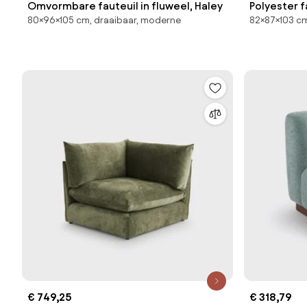
Omvormbare fauteuil in fluweel, Haley
Polyester f
80×96×105 cm, draaibaar, moderne
82×87×103 cm
Emmanuel G
€ 749,25
€ 318,79