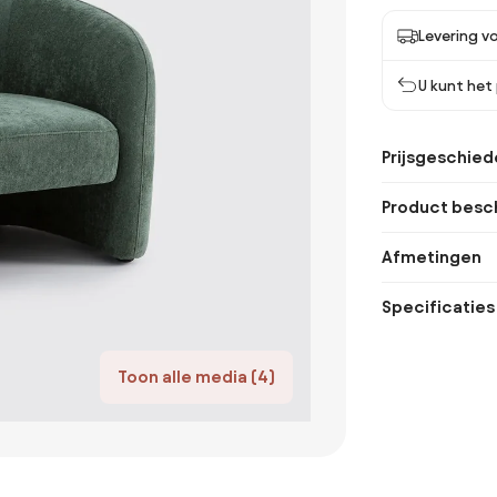
Levering vo
U kunt het
Prijsgeschied
Product besch
Afmetingen
Specificaties
Toon alle media (4)