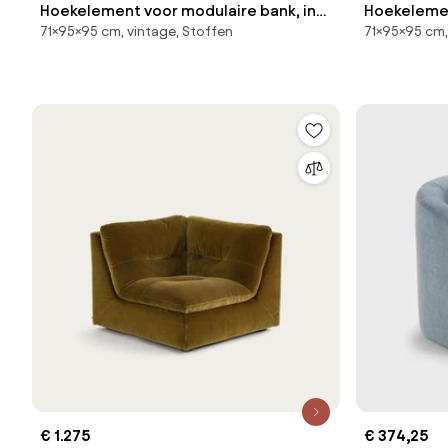
Hoekelement voor modulaire bank, in
Hoekelemen
71×95×95 cm, vintage, Stoffen
71×95×95 cm,
vintage ribfluweel, Seven
ribfluweel,
€ 1.275
€ 374,25