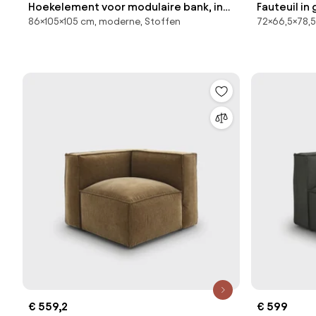
Hoekelement voor modulaire bank, in
Fauteuil in
86×105×105 cm, moderne, Stoffen
72×66,5×78,5
structuurfluweel, Malo
€ 559,2
€ 599