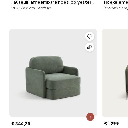
Fauteuil, afneembare hoes, polyester,
Hoekelemen
90×87×91 cm, Stoffen
71×95×95 cm,
Odna
structuurs
€ 344,25
€ 1.299