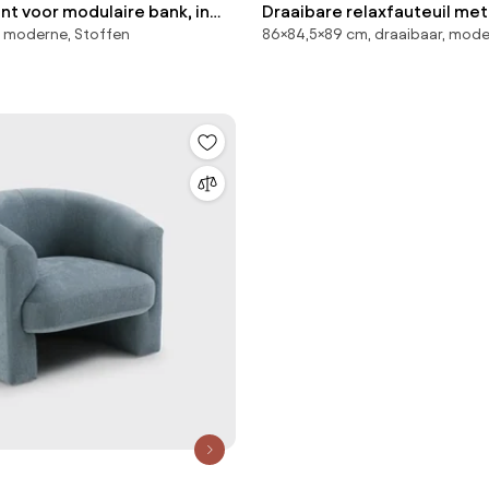
t voor modulaire bank, in
Draaibare relaxfauteuil met
 moderne, Stoffen
86×84,5×89 cm, draaibaar, mod
 Seven
voetenbank, Wesley