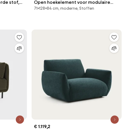
rde stof,
Open hoekelement voor modulaire
71×128×84 cm, moderne, Stoffen
bank, in structuurstof, Seven
€ 1.119,2