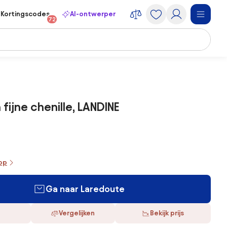
Kortingscodes
AI-ontwerper
72
n fijne chenille, LANDINE
oop
Ga naar Laredoute
Vergelijken
Bekijk prijs