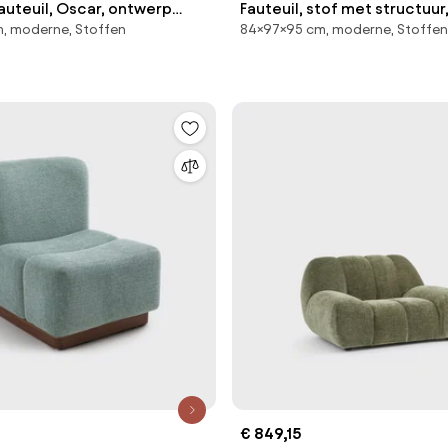
auteuil, Oscar, ontwerp
Fauteuil, stof met structuur,
, moderne, Stoffen
84×97×95 cm, moderne, Stoffen
allina
€ 849,15