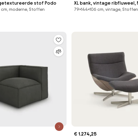
 getextureerde stof Podo
XL bank, vintage ribfluweel, 
 cm, moderne, Stoffen
79×144×106 cm, vintage, Stoffen
€ 1.274,25