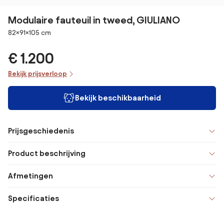
Modulaire fauteuil in tweed, GIULIANO
Afmetingen
82×91×105 cm
€ 1.200
Bekijk prijsverloop
Bekijk beschikbaarheid
Prijsgeschiedenis
Product beschrijving
Afmetingen
Specificaties