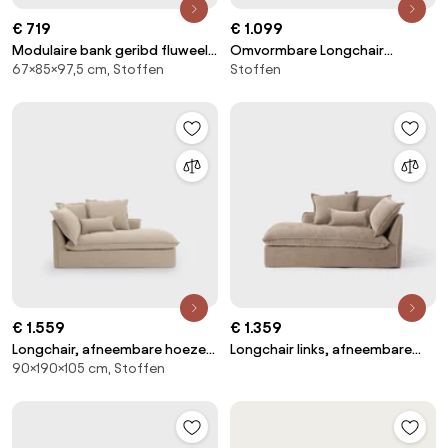
€ 719
€ 1.099
Modulaire bank geribd fluweel,
Omvormbare Longchair
67×85×97,5 cm, Stoffen
Stoffen
Monica
linnen/viscose L158 cm, Ivete
€ 1.559
€ 1.359
Longchair, afneembare hoezen,
Longchair links, afneembare
90×190×105 cm, Stoffen
in dik linnen, Odna
hoes, in gemêleerd polyester,
ODNA