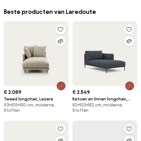
Beste producten van Laredoute
€ 2.089
€ 2.549
Tweed longchair, Lazare
Katoen en linnen longchair,
93×105×150 cm, moderne,
82×103×182 cm, moderne,
Oscar, ontwerp Emmanuel
Stoffen
Stoffen
Gallina