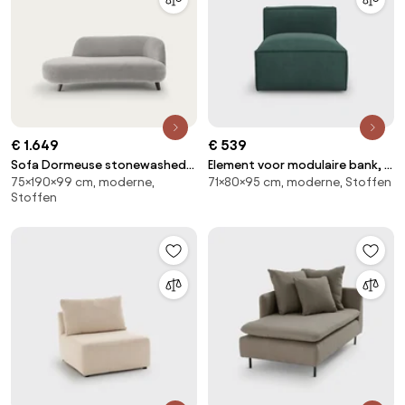
€ 1.649
€ 539
Sofa Dormeuse stonewashed
Element voor modulaire bank, in
75×190×99 cm, moderne,
71×80×95 cm, moderne, Stoffen
fluweel, Rosebury, ontwerp
ribfluweel, Seven
Stoffen
Emmanuel Gallina