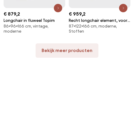
€ 879,2
€ 959,2
Longchair in fluweel Topim
Recht longchair element, voor
86×96×166 cm, vintage,
87×122×166 cm, moderne,
modulaire bank, in jacquard
moderne
Stoffen
chenille, AMAD
Bekijk meer producten