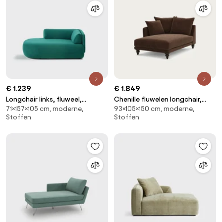
€ 1.239
€ 1.849
Longchair links, fluweel,
Chenille fluwelen longchair,
71×157×105 cm, moderne,
93×105×150 cm, moderne,
Méridiano
Lazare
Stoffen
Stoffen