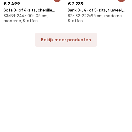
€ 2.499
€ 2.239
Sofa 3- of 4-zits, chenille
Bank 3-, 4- of 5-zits, fluweel,
83×191-244×100-105 cm,
82×182-222×95 cm, moderne,
fluweel, Alwine
Neo Chiquito
moderne, Stoffen
Stoffen
Bekijk meer producten