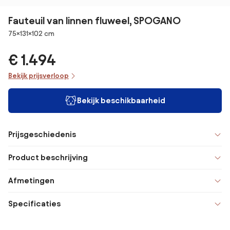
Fauteuil van linnen fluweel, SPOGANO
Afmetingen
75×131×102 cm
€ 1.494
Bekijk prijsverloop
Bekijk beschikbaarheid
Prijsgeschiedenis
Product beschrijving
Afmetingen
Specificaties