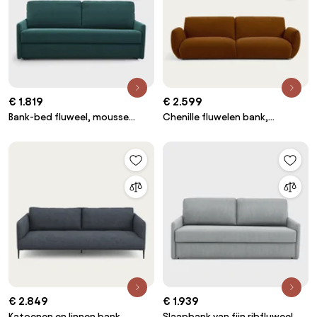
€ 1.819
€ 2.599
Bank-bed fluweel, mousse
Chenille fluwelen bank,
Marta
Spogano
€ 2.849
€ 1.939
Katoenen en linnen bank,
Slaapbank van fijn ribfluweel,