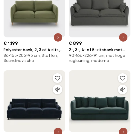
€ 1.199
€ 899
Polyester bank, 2, 3 of 4 zits,
2-, 3-, 4- of 5-zitsbank met
86×165-205×95 cm, Stoffen,
90×166-226×91 cm, met hoge
Loméo
afneembare hoezen, in
Scandinavische
rugleuning, moderne
polyester, ODNA