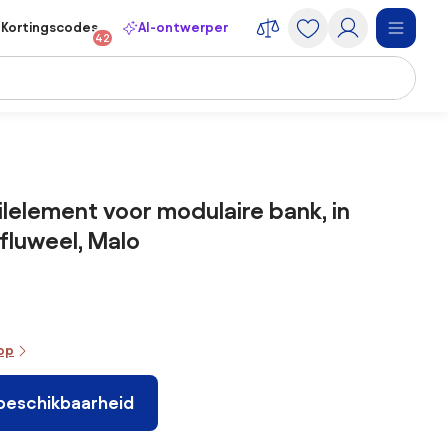
Kortingscodes
AI-ontwerper
42
ilelement voor modulaire bank, in
fluweel, Malo
oop
 beschikbaarheid