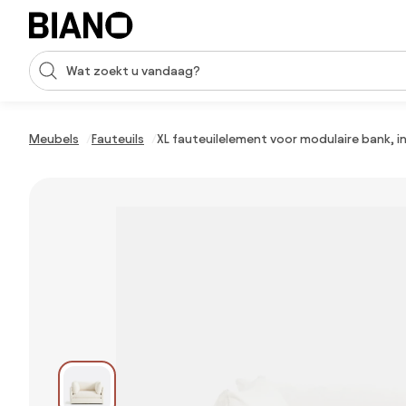
Navigatie overslaan, naar inhoud springen
Zoekopdracht invoeren
Inhoud overslaan, naar voettekst springen
Meubels
Fauteuils
XL fauteuilelement voor modulaire bank, i