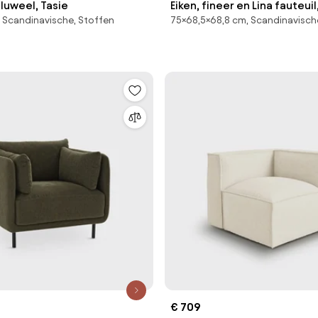
fluweel, Tasie
Eiken, fineer en Lina fauteui
 Scandinavische, Stoffen
75×68,5×68,8 cm, Scandinavisch
€ 709