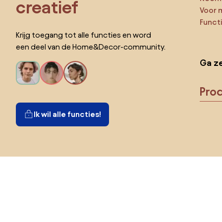
creatief
Voor 
Funct
Krijg toegang tot alle functies en word
een deel van de Home&Decor-community.
Ga ze
Pro
Ik wil alle functies!
Kies land