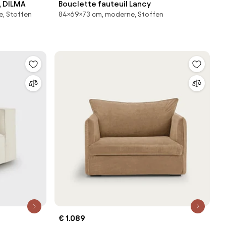
l, DILMA
Bouclette fauteuil Lancy
e, Stoffen
84×69×73 cm, moderne, Stoffen
€ 1.089