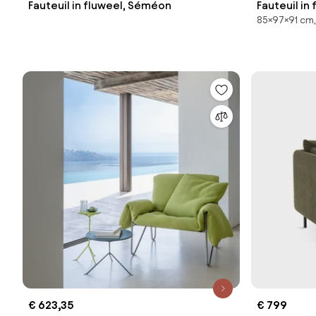
Fauteuil in fluweel, Séméon
Fauteuil in 
85×97×91 cm,
€ 623,35
€ 799