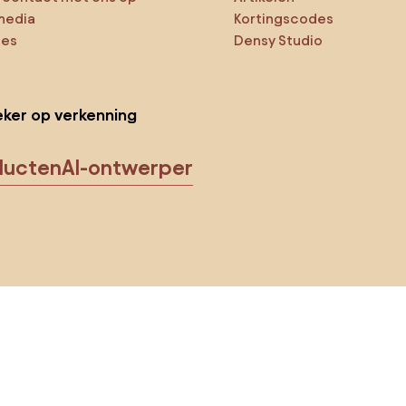
media
Kortingscodes
ies
Densy Studio
ker op verkenning
ducten
AI-ontwerper