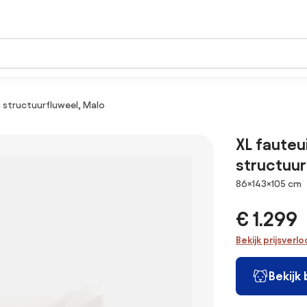
n structuurfluweel, Malo
XL fauteu
structuur
Afmetingen
86×143×105 cm
€ 1.299
Bekijk prijsverl
Bekijk