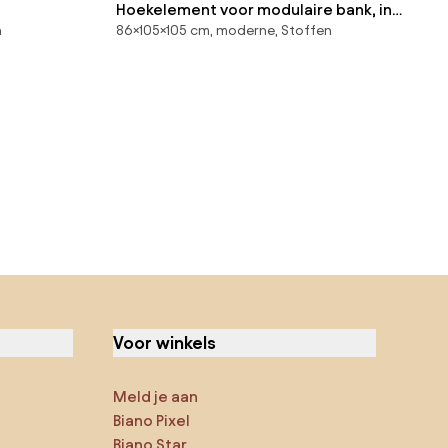
Hoekelement voor modulaire bank, in
n
86×105×105 cm, moderne, Stoffen
structuurfluweel, Malo
Voor winkels
Meld je aan
Biano Pixel
Biano Star