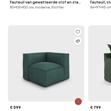
Fauteuil van gewatteerde stof en staal
Fauteuil, s
80×106×100 cm, moderne, Stoffen
84×97×95 cm
Nomad
€ 599
€ 799