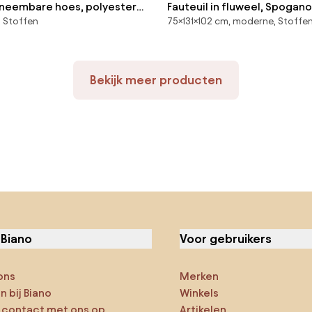
afneembare hoes, polyester,
Fauteuil in fluweel, Spogano
 Stoffen
75×131×102 cm, moderne, Stoffe
Bekijk meer producten
 Biano
Voor gebruikers
ons
Merken
 bij Biano
Winkels
contact met ons op
Artikelen