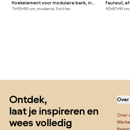
Hoekelement voor modulaire bank, in
Fauteuil, 
71×95×95 cm, moderne, Stoffen
90×87×91 cm,
ribfluweel, Seven
Odna
Sla de voettekst over, ga naar het begin van de pagina
Ontdek,
Over
laat je inspireren en
Over 
wees volledig
Werken
Neem 