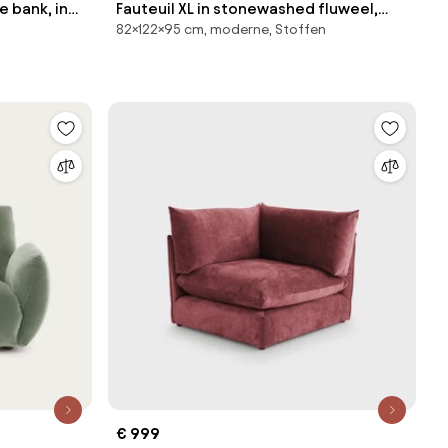
 bank, in
Fauteuil XL in stonewashed fluweel,
82×122×95 cm, moderne, Stoffen
Neo Chiquito
€ 999