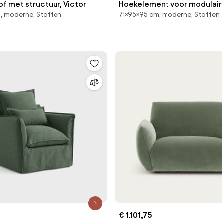
tof met structuur, Victor
Hoekelement voor modulaire
, moderne, Stoffen
71×95×95 cm, moderne, Stoffen
badstof, Seven
€ 1.101,75