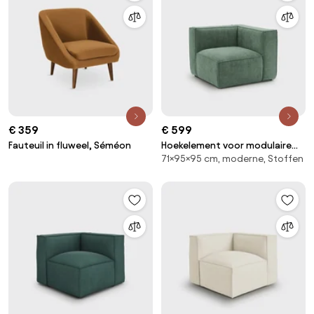
€ 359
€ 599
Fauteuil in fluweel, Séméon
Hoekelement voor modulaire
71×95×95 cm, moderne, Stoffen
bank, in fluweel met structuur,
Seven