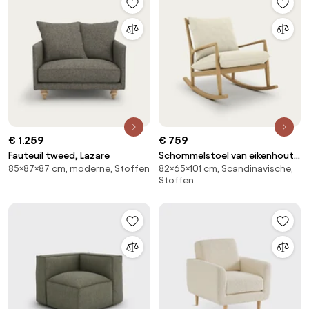
€ 1.259
€ 759
Fauteuil tweed, Lazare
Schommelstoel van eikenhout,
85×87×87 cm, moderne, Stoffen
82×65×101 cm, Scandinavische,
fineer en linnen, Dilma
Stoffen