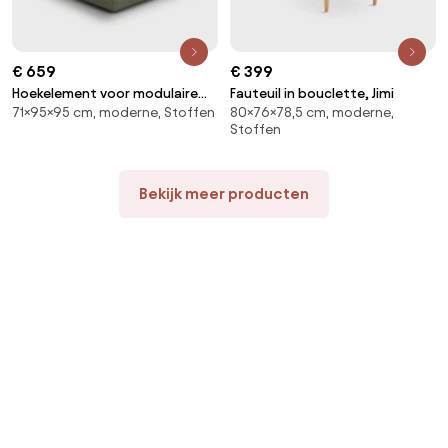
€ 659
€ 399
Hoekelement voor modulaire
Fauteuil in bouclette, Jimi
71×95×95 cm, moderne, Stoffen
80×76×78,5 cm, moderne,
bank, in structuurstof, Seven
Stoffen
Bekijk meer producten