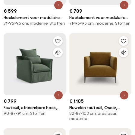
€ 599
€ 709
Hoekelement voor modulaire
Hoekelement voor modulaire
71×95×95 cm, moderne, Stoffen
71×95×95 cm, moderne, Stoffen
bank, in ribfluweel, Seven
bank, in badstof, Seven
€ 799
€ 1.105
Fauteuil, afneembare hoes,
Fluwelen fauteuil, Oscar,
90×87×91 cm, Stoffen
82×87×103 cm, draaibaar,
polyester, Odna
ontwerp Emmanuel Gallina
moderne