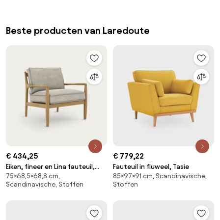
Beste producten van Laredoute
€ 434,25
€ 779,22
Eiken, fineer en Lina fauteuil,
Fauteuil in fluweel, Tasie
75×68,5×68,8 cm,
85×97×91 cm, Scandinavische,
DILMA
Scandinavische, Stoffen
Stoffen