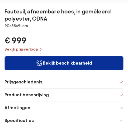
Fauteuil, afneembare hoes, in gemêleerd
polyester, ODNA
Afmetingen
90×88×91 cm
€ 999
Bekijk prijsverloop
Bekijk beschikbaarheid
Prijsgeschiedenis
Product beschrijving
Afmetingen
Specificaties