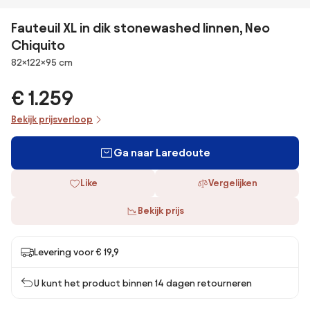
Fauteuil XL in dik stonewashed linnen, Neo
Chiquito
Afmetingen
82×122×95 cm
€ 1.259
Bekijk prijsverloop
Ga naar Laredoute
Like
Vergelijken
Bekijk prijs
Levering voor € 19,9
U kunt het product binnen 14 dagen retourneren