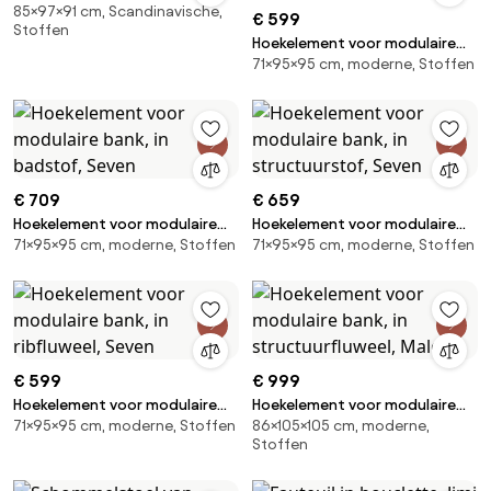
85×97×91 cm, Scandinavische,
€ 599
Stoffen
Hoekelement voor modulaire
71×95×95 cm, moderne, Stoffen
bank, in fluweel met structuur,
Seven
€ 709
€ 659
Hoekelement voor modulaire
Hoekelement voor modulaire
71×95×95 cm, moderne, Stoffen
71×95×95 cm, moderne, Stoffen
bank, in badstof, Seven
bank, in structuurstof, Seven
€ 599
€ 999
Hoekelement voor modulaire
Hoekelement voor modulaire
71×95×95 cm, moderne, Stoffen
86×105×105 cm, moderne,
bank, in ribfluweel, Seven
bank, in structuurfluweel, Malo
Stoffen