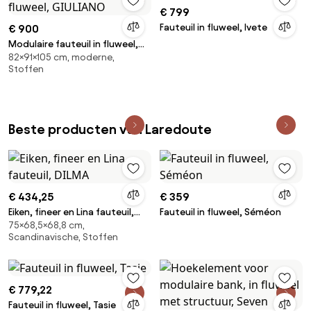
€ 799
Fauteuil in fluweel, Ivete
€ 900
Modulaire fauteuil in fluweel,
82×91×105 cm, moderne,
GIULIANO
Stoffen
Beste producten van Laredoute
€ 434,25
€ 359
Eiken, fineer en Lina fauteuil,
Fauteuil in fluweel, Séméon
75×68,5×68,8 cm,
DILMA
Scandinavische, Stoffen
€ 779,22
Fauteuil in fluweel, Tasie