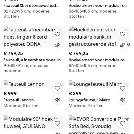
Fauteuil XL in stonewashed
Hoekelement voor modulaire
82×122×95 cm, moderne,
86×105×105 cm, moderne,
fluweel, Neo Chiquito
bank, in structuurfluweel, Malo
Stoffen
Stoffen
€ 749,25
€ 749,25
Fauteuil, afneembare hoes, in
Hoekelement voor modulaire
90×88×91 cm, draaibaar,
86×105×105 cm, moderne,
gemêleerd polyester, ODNA
bank, in gestructureerde stof,
moderne
Stoffen
Malo
€ 999
€ 399
Fauteuil Lennon
Loungefauteuil Mairo
Moderne, Stoffen
Moderne, Stoffen