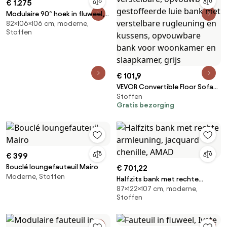
€ 1.275
Modulaire 90° hoek in fluweel,
82×106×106 cm, moderne,
GIULIANO
Stoffen
€ 101,9
VEVOR Convertible Floor Sofa
Stoffen
Bed, 5-voudig verstelbare,
Gratis bezorging
opvouwbare, gestoffeerde luie
bank met verstelbare
rugleuning en kussens,
opvouwbare bank voor
woonkamer en slaapkamer,
€ 399
grijs
Bouclé loungefauteuil Mairo
€ 701,22
Moderne, Stoffen
Halfzits bank met rechte
87×122×107 cm, moderne,
armleuning, jacquard chenille,
Stoffen
AMAD