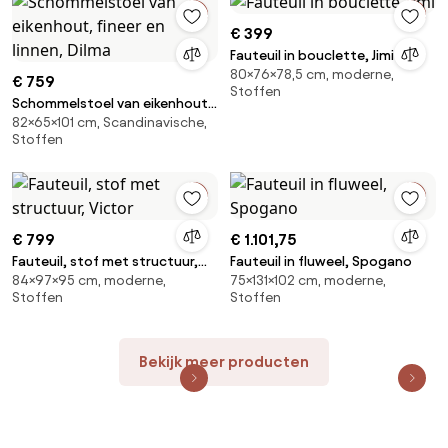
€ 399
Fauteuil in bouclette, Jimi
80×76×78,5 cm, moderne,
€ 759
Stoffen
Schommelstoel van eikenhout,
82×65×101 cm, Scandinavische,
fineer en linnen, Dilma
Stoffen
€ 799
€ 1.101,75
Fauteuil, stof met structuur,
Fauteuil in fluweel, Spogano
84×97×95 cm, moderne,
75×131×102 cm, moderne,
Victor
Stoffen
Stoffen
Bekijk meer producten