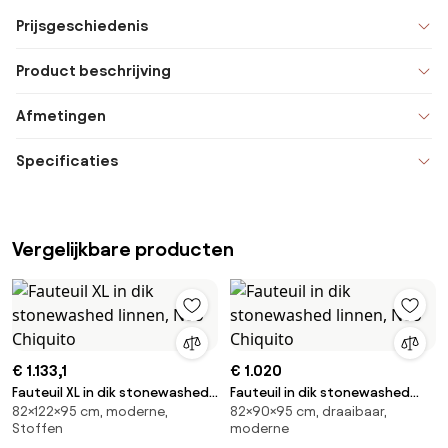
Prijsgeschiedenis
Product beschrijving
Afmetingen
Specificaties
Vergelijkbare producten
€ 1.133,1
€ 1.020
Fauteuil XL in dik stonewashed
Fauteuil in dik stonewashed
82×122×95 cm, moderne,
82×90×95 cm, draaibaar,
linnen, Neo Chiquito
linnen, Neo Chiquito
Stoffen
moderne