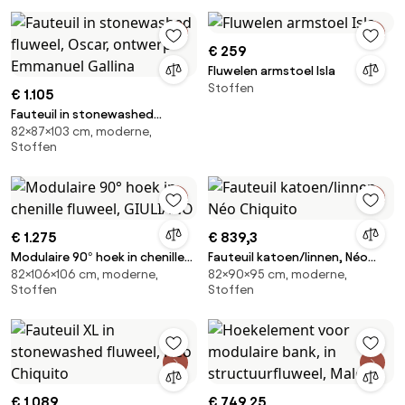
€ 259
Fluwelen armstoel Isla
Stoffen
€ 1.105
Fauteuil in stonewashed
82×87×103 cm, moderne,
fluweel, Oscar, ontwerp
Stoffen
Emmanuel Gallina
€ 1.275
€ 839,3
Modulaire 90° hoek in chenille
Fauteuil katoen/linnen, Néo
82×106×106 cm, moderne,
82×90×95 cm, moderne,
fluweel, GIULIANO
Chiquito
Stoffen
Stoffen
€ 1.089
€ 749,25