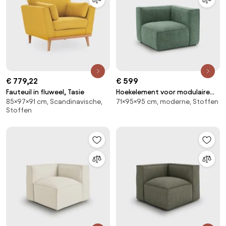
€ 779,22
€ 599
Fauteuil in fluweel, Tasie
Hoekelement voor modulaire
85×97×91 cm, Scandinavische,
71×95×95 cm, moderne, Stoffen
bank, in fluweel met structuur,
Stoffen
Seven