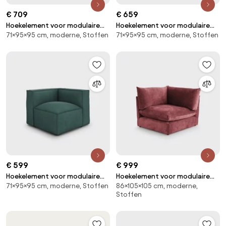
€ 709
€ 659
Hoekelement voor modulaire
Hoekelement voor modulaire
71×95×95 cm, moderne, Stoffen
71×95×95 cm, moderne, Stoffen
bank, in badstof, Seven
bank, in structuurstof, Seven
€ 599
€ 999
Hoekelement voor modulaire
Hoekelement voor modulaire
71×95×95 cm, moderne, Stoffen
86×105×105 cm, moderne,
bank, in ribfluweel, Seven
bank, in structuurfluweel, Malo
Stoffen