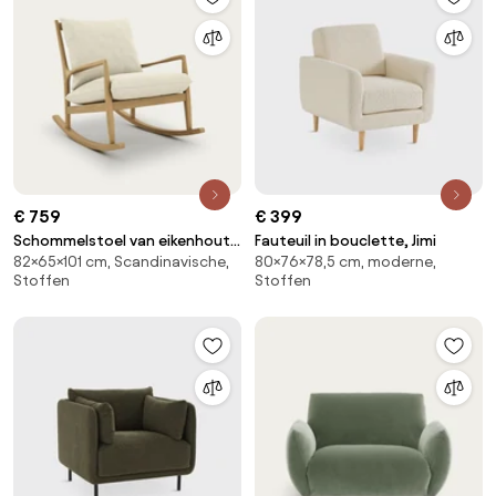
€ 759
€ 399
Schommelstoel van eikenhout,
Fauteuil in bouclette, Jimi
82×65×101 cm, Scandinavische,
80×76×78,5 cm, moderne,
fineer en linnen, Dilma
Stoffen
Stoffen