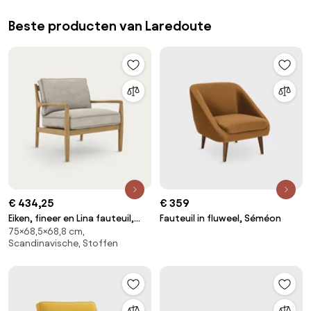
Beste producten van Laredoute
€ 434,25
€ 359
Eiken, fineer en Lina fauteuil,
Fauteuil in fluweel, Séméon
75×68,5×68,8 cm,
DILMA
Scandinavische, Stoffen