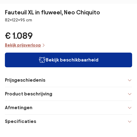
Fauteuil XL in fluweel, Neo Chiquito
Afmetingen
82×122×95 cm
€ 1.089
Bekijk prijsverloop
Bekijk beschikbaarheid
Prijsgeschiedenis
Product beschrijving
Afmetingen
Specificaties