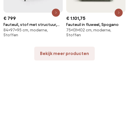
€ 799
€ 1.101,75
Fauteuil, stof met structuur,
Fauteuil in fluweel, Spogano
84×97×95 cm, moderne,
75×131×102 cm, moderne,
Victor
Stoffen
Stoffen
Bekijk meer producten