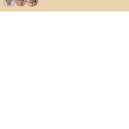
Ik wil alle functies!
Over Biano
Voor gebruikers
Voor winkels
Ga zeker op verkenning
Producten
AI-ontwerper