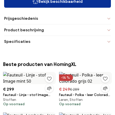
Bekijk beschikbaarheid
Prijsgeschiedenis
Product beschrijving
Specificaties
Beste producten van HomingXL
-14 %
€ 299
€ 249
€ 289
Fauteuil - Linje - stof Image
Fauteuil - Polka - leer Colorado
Stoffen
Leren, Stoffen
mint 50
grijs 02
Op voorraad
Op voorraad