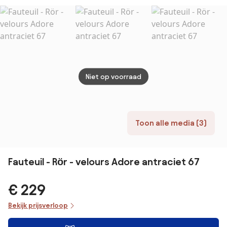
verstelbare,
opvouwbare,
gestoffeerde
luie bank met
verstelbare
rugleuning en
kussens,
Niet op voorraad
opvouwbare
bank voor
woonkamer en
slaapkamer,
grijs
Toon alle media (3)
Fauteuil - Rör - velours Adore antraciet 67
€ 229
Bekijk prijsverloop