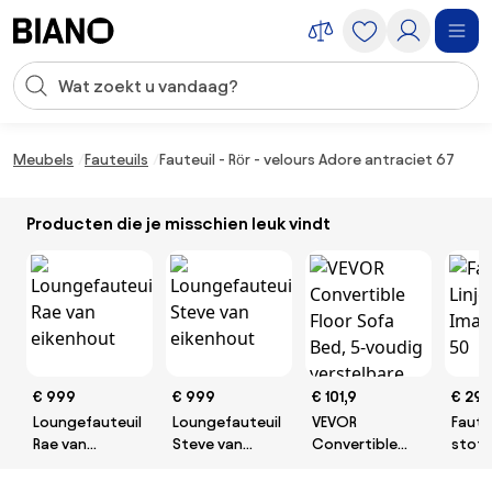
Navigatie overslaan, naar inhoud springen
Zoekopdracht invoeren
Inhoud overslaan, naar voettekst springen
Meubels
Fauteuils
Fauteuil - Rör - velours Adore antraciet 67
Producten die je misschien leuk vindt
€ 999
€ 999
€ 101,9
€ 29
Loungefauteuil
Loungefauteuil
VEVOR
Fauteu
Rae van
Steve van
Convertible
stof 
eikenhout
eikenhout
Floor Sofa Bed,
mint 
5-voudig