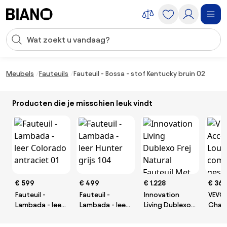
Navigatie overslaan, naar inhoud springen
Zoekopdracht invoeren
Inhoud overslaan, naar voettekst springen
Meubels
Fauteuils
Fauteuil - Bossa - stof Kentucky bruin 02
Producten die je misschien leuk vindt
€ 599
€ 499
€ 1.228
€ 360
Fauteuil -
Fauteuil -
Innovation
VEVO
Lambada - leer
Lambada - leer
Living Dublexo
Chair
Colorado
Hunter grijs 104
Frej Natural
Chair
antraciet 01
Fauteuil Met
comf