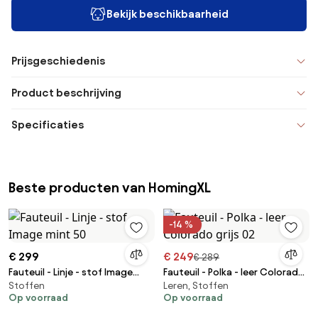
Bekijk beschikbaarheid
Prijsgeschiedenis
Product beschrijving
Specificaties
Beste producten van HomingXL
-14 %
€ 299
€ 249
€ 289
Fauteuil - Linje - stof Image
Fauteuil - Polka - leer Colorado
Stoffen
Leren, Stoffen
mint 50
grijs 02
Op voorraad
Op voorraad