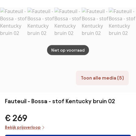
Eiken
gest
Armleuningen
stoel
zach
schui
en st
metal
en a
kusse
Niet op voorraad
relax
woon
slaap
kanto
Toon alle media (5)
Fauteuil - Bossa - stof Kentucky bruin 02
€ 269
Bekijk prijsverloop