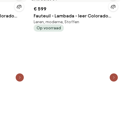
€ 599
olorado
Fauteuil - Lambada - leer Colorado
Leren, moderne, Stoffen
antraciet 01
Op voorraad