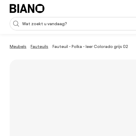
Navigatie overslaan, naar inhoud springen
Zoekopdracht invoeren
Inhoud overslaan, naar voettekst springen
Meubels
Fauteuils
Fauteuil - Polka - leer Colorado grijs 02