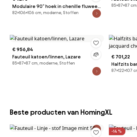
85×87×87 cm
Modulaire 90° hoek in chenille fluweel,
82×106×106 cm, moderne, Stoffen
GIULIANO
€ 956,84
Fauteuil katoen/linnen, Lazare
€ 701,22
85×87×87 cm, moderne, Stoffen
Halfzits b
87×122×107 c
jacquard c
Beste producten van HomingXL
-14 %