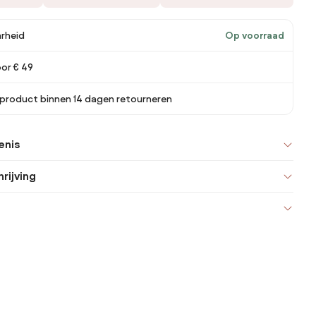
rheid
Op voorraad
oor € 49
 product binnen 14 dagen retourneren
enis
rijving