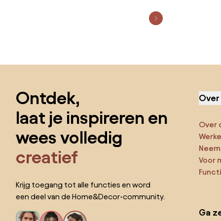
Sla de voettekst over, ga naar het begin van de pagina
Ontdek,
Over
laat je inspireren en
Over 
wees volledig
Werken
Neem 
creatief
Voor 
Funct
Krijg toegang tot alle functies en word
een deel van de Home&Decor-community.
Ga ze