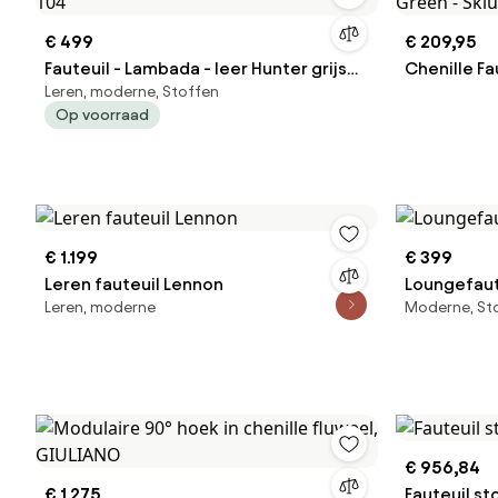
€ 499
€ 209,95
Fauteuil - Lambada - leer Hunter grijs
Chenille Fa
Leren, moderne, Stoffen
104
Green - Sk
Op voorraad
€ 1.199
€ 399
Leren fauteuil Lennon
Loungefaut
Leren, moderne
Moderne, St
€ 956,84
€ 1.275
Fauteuil s