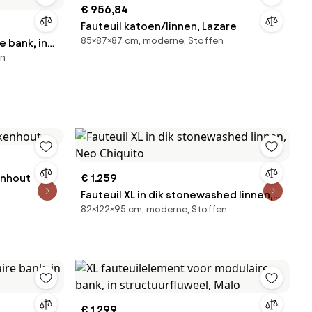
€ 956,84
Fauteuil katoen/linnen, Lazare
85×87×87 cm, moderne, Stoffen
 bank, in
en
enhout
€ 1.259
Fauteuil XL in dik stonewashed linnen,
82×122×95 cm, moderne, Stoffen
Neo Chiquito
€ 1.299