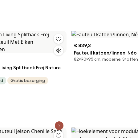
€ 839,3
Fauteuil katoen/linnen, Néo
82×90×95 cm, moderne, Stoffen
Living Splitback Frej Natural
et Eiken Armleuningen
ad
Gratis bezorging