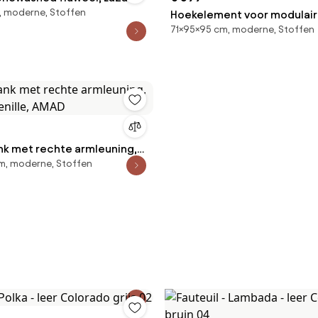
, moderne, Stoffen
Hoekelement voor modulaire
71×95×95 cm, moderne, Stoffen
fluweel met structuur, Sev
ank met rechte armleuning,
m, moderne, Stoffen
henille, AMAD