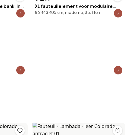
 bank, in
XL fauteuilelement voor modulaire
86×143×105 cm, moderne, Stoffen
en
bank, in structuurfluweel, Malo