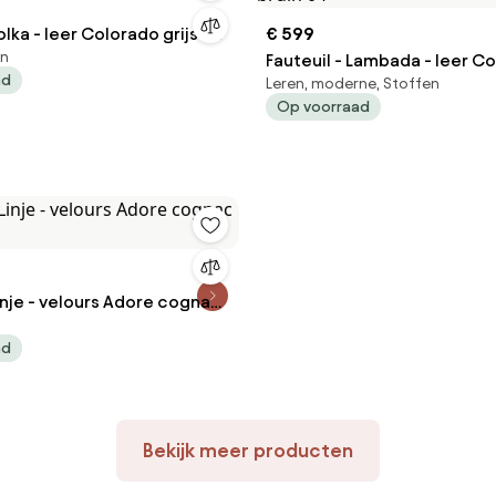
olka - leer Colorado grijs 02
€ 599
en
Fauteuil - Lambada - leer C
ad
Leren, moderne, Stoffen
bruin 04
Op voorraad
Linje - velours Adore cognac
ad
Bekijk meer producten