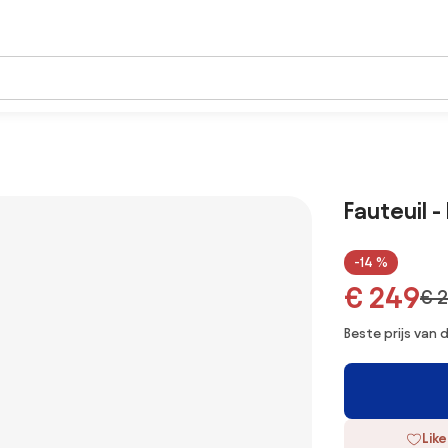
Fauteuil -
-14 %
€ 249
€ 
Beste prijs van
Like