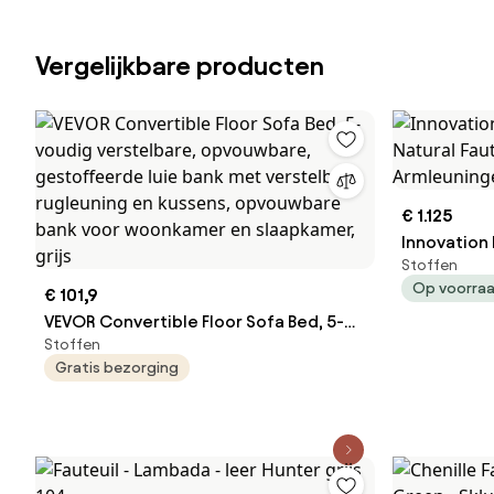
Vergelijkbare producten
€ 1.125
Innovation 
Stoffen
Fauteuil M
Op voorra
€ 101,9
VEVOR Convertible Floor Sofa Bed, 5-
Stoffen
voudig verstelbare, opvouwbare,
Gratis bezorging
gestoffeerde luie bank met
verstelbare rugleuning en kussens,
opvouwbare bank voor woonkamer en
slaapkamer, grijs