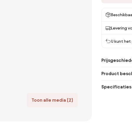
Beschikbaa
Levering v
U kunt het
Prijsgeschied
Product besch
Specificaties
Toon alle media (2)