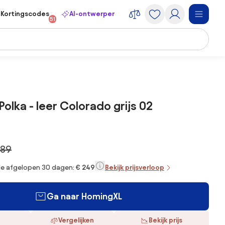
Kortingscodes
AI-ontwerper
51
 Polka - leer Colorado grijs 02
289
 de afgelopen 30 dagen:
€ 249
Bekijk prijsverloop
Ga naar HomingXL
Vergelijken
Bekijk prijs