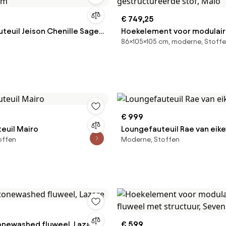
€ 749,25
uteuil Jeison Chenille Sage
Hoekelement voor modulaire
86×105×105 cm, moderne, Stoff
lum
gestructureerde stof, Malo
€ 999
euil Mairo
Loungefauteuil Rae van eik
offen
Moderne, Stoffen
tonewashed fluweel, Lazare
€ 599