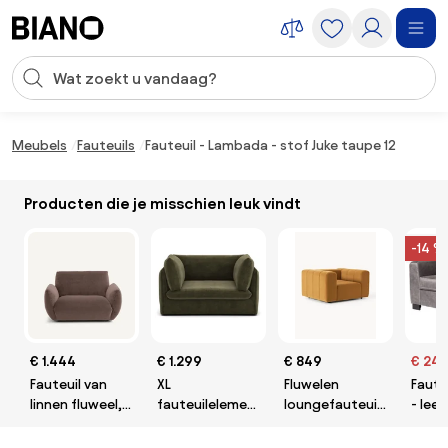
Navigatie overslaan, naar inhoud springen
Zoekopdracht invoeren
Inhoud overslaan, naar voettekst springen
Meubels
Fauteuils
Fauteuil - Lambada - stof Juke taupe 12
Producten die je misschien leuk vindt
-14 %
€ 1.444
€ 1.299
€ 849
€ 24
Fauteuil van
XL
Fluwelen
Fauteu
linnen fluweel,
fauteuilelement
loungefauteuil
- lee
SPOGANO
voor modulaire
Lena
grijs 
bank, in