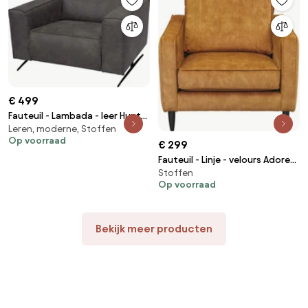
€ 499
Fauteuil - Lambada - leer Hunter
Leren, moderne, Stoffen
grijs 104
Op voorraad
€ 299
Fauteuil - Linje - velours Adore
Stoffen
cognac 28
Op voorraad
Bekijk meer producten