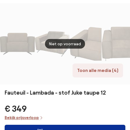
structuurfluweel,
Malo
Niet op voorraad
Toon alle media (4)
Fauteuil - Lambada - stof Juke taupe 12
€ 349
Bekijk prijsverloop