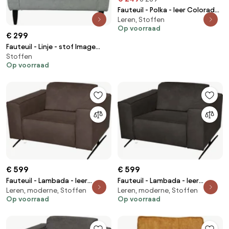
Fauteuil - Polka - leer Colorado
Leren, Stoffen
grijs 02
Op voorraad
€ 299
Fauteuil - Linje - stof Image
Stoffen
mint 50
Op voorraad
€ 599
€ 599
Fauteuil - Lambada - leer
Fauteuil - Lambada - leer
Leren, moderne, Stoffen
Leren, moderne, Stoffen
Colorado bruin 04
Colorado antraciet 01
Op voorraad
Op voorraad