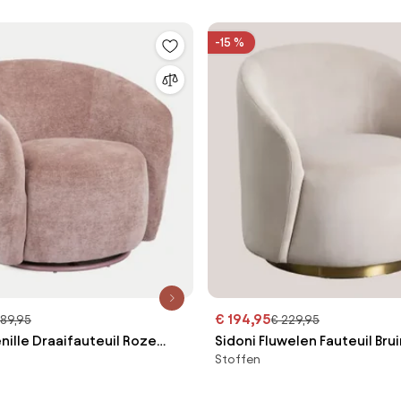
-15 %
€ 194,95
289,95
€ 229,95
ille Draaifauteuil Roze
Sidoni Fluwelen Fauteuil Brui
Stoffen
m
Sklum