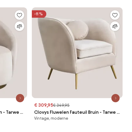
-11 %
€ 309,95
€ 349,95
n - Tarwe -
Clovys Fluwelen Fauteuil Bruin - Tarwe -
Vintage, moderne
Sklum