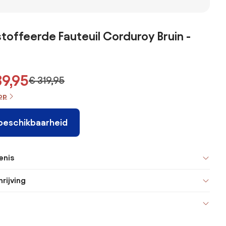
fauteuil,
cognac 28
bank, in
rd
Spogano
gemêleerd
r,
polyester, Malo
toffeerde Fauteuil Corduroy Bruin -
39,95
€ 319,95
oop
 beschikbaarheid
enis
rijving