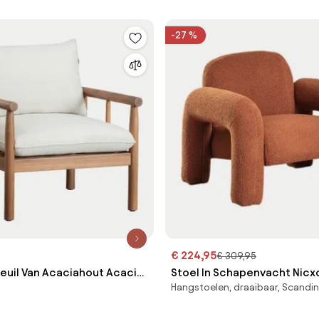
-27 %
€ 224,95
€ 309,95
teuil Van Acaciahout Acacia
Stoel In Schapenvacht Nicx
Hangstoelen, draaibaar, Scandi
um
Klei - Sklum