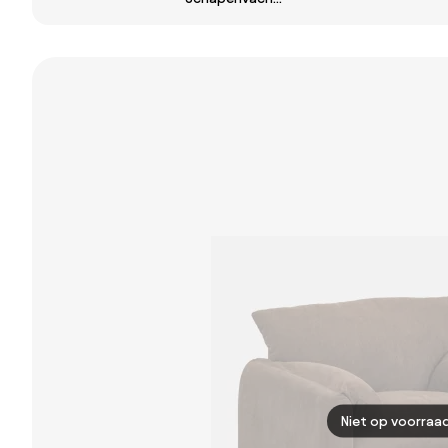
hoes, in
Nicxon Rood –
gemêleerd
Klei - Sklum
polyester,
ODNA
Niet op voorraa