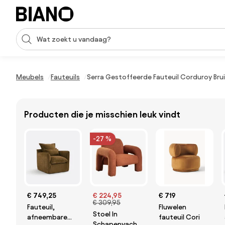
Navigatie overslaan, naar inhoud springen
Zoekopdracht invoeren
Inhoud overslaan, naar voettekst springen
Meubels
Fauteuils
Serra Gestoffeerde Fauteuil Corduroy Brui
Producten die je misschien leuk vindt
-27 %
€ 749,25
€ 224,95
€ 719
€ 309,95
Fauteuil,
Fluwelen
Stoel In
afneembare
fauteuil Cori
Schapenvacht