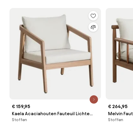
€ 159,95
€ 264,95
Kaela Acaciahouten Fauteuil Lichte
Melvin Fau
Stoffen
Stoffen
Acaciekleur & Stof Gardenia Wit -
Bruin - Skl
Sklum