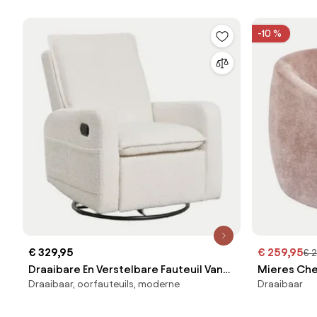
-10 %
€ 329,95
€ 259,95
€ 
Draaibare En Verstelbare Fauteuil Van
Mieres Chen
Draaibaar, oorfauteuils, moderne
Draaibaar
Nolon Bouclé Stof Bouclé Wit - Sklum
Wijn - Sklu