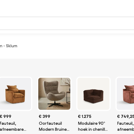
n - Sklum
€ 999
€ 399
€ 1.275
€ 749,2
Fauteuil,
Oorfauteuil
Modulaire 90°
Fauteuil,
afneembare
Modern Bruine
hoek in chenille
afneemb