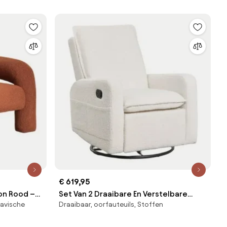
€ 619,95
on Rood –
Set Van 2 Draaibare En Verstelbare
navische
Draaibaar, oorfauteuils, Stoffen
Fauteuils In Bouclé Stof Nolon Bouclé
Wit - Sklum