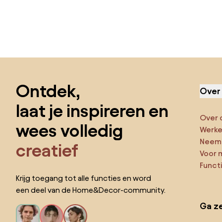
Sla de voettekst over, ga naar het begin van de pagina
Ontdek,
Over
laat je inspireren en
Over 
wees volledig
Werken
Neem 
creatief
Voor 
Funct
Krijg toegang tot alle functies en word
een deel van de Home&Decor-community.
Ga ze