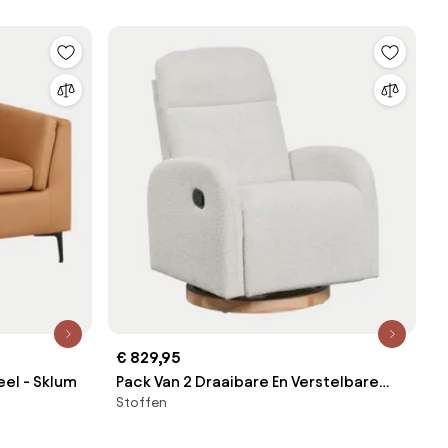
€ 829,95
el - Sklum
Pack Van 2 Draaibare En Verstelbare
Stoffen
Fauteuils In Vako Bouclé Stof Uit Witte
Bouclé Stof - Sklum