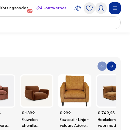
Kortingscodes
AI-ontwerper
72
5
€ 1.399
€ 299
€ 749,25
Fluwelen
Fauteuil - Linje -
Hoekelement
are
chenille
velours Adore
voor modulaire