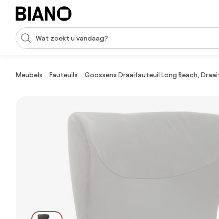
Navigatie overslaan, naar inhoud springen
Zoekopdracht invoeren
Inhoud overslaan, naar voettekst springen
Meubels
Fauteuils
Goossens Draaifauteuil Long Beach, Draai