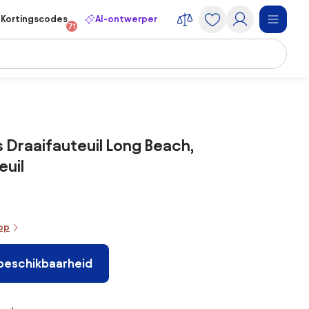
Kortingscodes
AI-ontwerper
71
Draaifauteuil Long Beach,
euil
oop
 beschikbaarheid