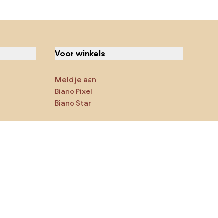
Voor winkels
Meld je aan
Biano Pixel
Biano Star
Jij kan ons op sociale media
vinden