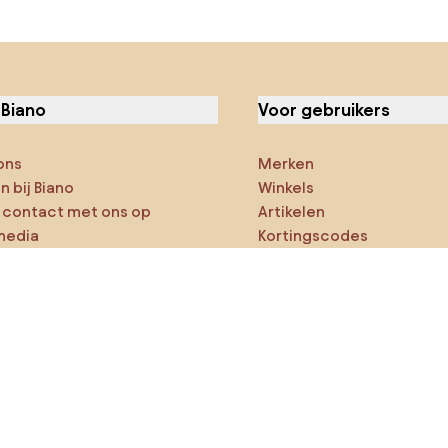
 Biano
Voor gebruikers
ons
Merken
 bij Biano
Winkels
contact met ons op
Artikelen
media
Kortingscodes
ies
Densy Studio
ker op verkenning
ducten
AI-ontwerper