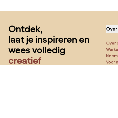
Sla de voettekst over, ga naar het begin van de pagina
Ontdek,
Over
laat je inspireren en
Over 
wees volledig
Werken
Neem 
creatief
Voor 
Funct
Krijg toegang tot alle functies en word
een deel van de Home&Decor-community.
Ga ze
Pro
Ik wil alle functies!