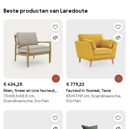
Beste producten van Laredoute
€ 434,25
€ 779,22
Eiken, fineer en Lina fauteuil,
Fauteuil in fluweel, Tasie
75×68,5×68,8 cm,
85×97×91 cm, Scandinavische,
DILMA
Scandinavische, Stoffen
Stoffen