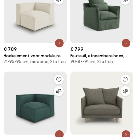
€ 709
€ 799
Hoekelement voor modulaire
Fauteuil, afneembare hoes,
71×95×95 cm, moderne, Stoffen
90×87×91 cm, Stoffen
bank, in badstof, Seven
polyester, Odna