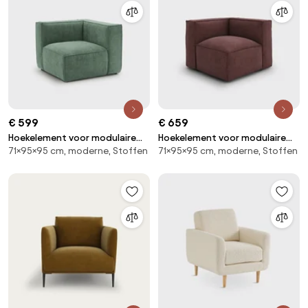
€ 599
€ 659
Hoekelement voor modulaire
Hoekelement voor modulaire
71×95×95 cm, moderne, Stoffen
71×95×95 cm, moderne, Stoffen
bank, in fluweel met structuur,
bank, in structuurstof, Seven
Seven