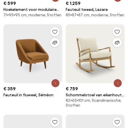
€ 599
€ 1.259
Hoekelement voor modulaire
Fauteuil tweed, Lazare
71×95×95 cm, moderne, Stoffen
85×87×87 cm, moderne, Stoffen
bank, in ribfluweel, Seven
€ 359
€ 759
Fauteuil in fluweel, Séméon
Schommelstoel van eikenhout,
82×65×101 cm, Scandinavische,
fineer en linnen, Dilma
Stoffen