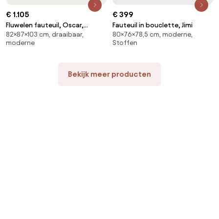
€ 1.105
€ 399
Fluwelen fauteuil, Oscar,
Fauteuil in bouclette, Jimi
82×87×103 cm, draaibaar,
80×76×78,5 cm, moderne,
ontwerp Emmanuel Gallina
moderne
Stoffen
Bekijk meer producten