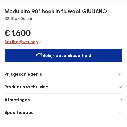
Modulaire 90° hoek in fluweel, GIULIANO
Afmetingen
82×106×106 cm
€ 1.600
Bekijk prijsverloop
Bekijk beschikbaarheid
Prijsgeschiedenis
Product beschrijving
Afmetingen
Specificaties