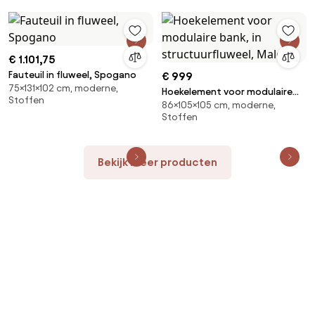
€ 1.101,75
Fauteuil in fluweel, Spogano
€ 999
75×131×102 cm, moderne,
Hoekelement voor modulaire
Stoffen
86×105×105 cm, moderne,
bank, in structuurfluweel, Malo
Stoffen
Bekijk meer producten