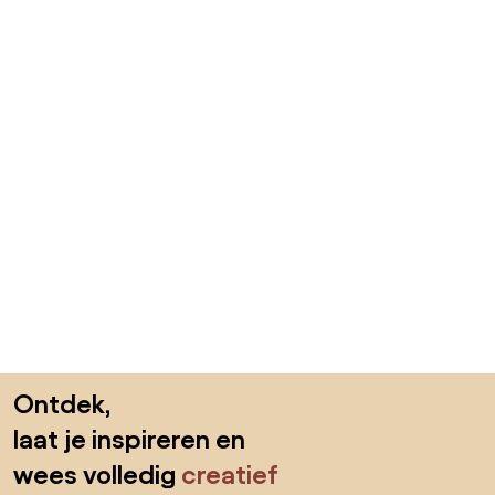
Sla de voettekst over, ga naar het begin van de pagina
Ontdek,
laat je inspireren en
wees volledig
creatief