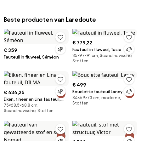
Beste producten van Laredoute
€ 779,22
Fauteuil in fluweel, Tasie
€ 359
85×97×91 cm, Scandinavische,
Fauteuil in fluweel, Séméon
Stoffen
€ 499
Bouclette fauteuil Lancy
€ 434,25
84×69×73 cm, moderne,
Eiken, fineer en Lina fauteuil,
Stoffen
75×68,5×68,8 cm,
DILMA
Scandinavische, Stoffen