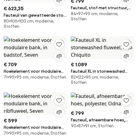
€ 799
Fauteuil, stof met structuur,
€ 623,35
84×97×95 cm, moderne,
Victor
Fauteuil van gewatteerde stof
Stoffen
80×106×100 cm, moderne,
en staal Nomad
Stoffen
€ 709
€ 1.089
Hoekelement voor modulaire
Fauteuil XL in stonewashed
71×95×95 cm, moderne, Stoffen
82×122×95 cm, moderne,
bank, in badstof, Seven
fluweel, Neo Chiquito
Stoffen
€ 799
Fauteuil, afneembare hoes,
€ 599
90×87×91 cm, Stoffen
polyester, Odna
Hoekelement voor modulaire
71×95×95 cm, moderne, Stoffen
bank, in ribfluweel, Seven