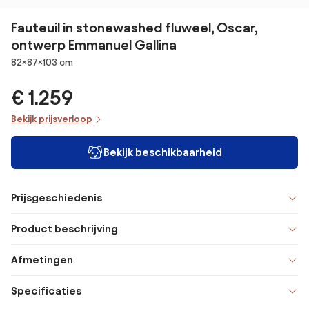
Fauteuil in stonewashed fluweel, Oscar,
ontwerp Emmanuel Gallina
Afmetingen
82×87×103 cm
€ 1.259
Bekijk prijsverloop
Bekijk beschikbaarheid
Prijsgeschiedenis
Product beschrijving
Afmetingen
Specificaties