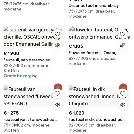
75×72×75 cm, draaibaar,
Rosebury
Draaifauteuil in chambray
moderne
75×72×75 cm, draaibaar,
linnen, Rosebury
moderne
€ 1.105
Fluwelen fauteuil, Oscar,
€ 1.900
82×87×103 cm, draaibaar,
ontwerp Emmanuel Gallina
Fauteuil, van gerecycled
moderne
82×87×103 cm, moderne,
chenille, OSCAR, ontwerp door
Stoffen
Emmanuel Gallina
Gratis bezorging
€ 1.275
€ 1.020
Fauteuil van stonewashed
Fauteuil in dik stonewashed
75×131×102 cm, moderne,
82×90×95 cm, draaibaar,
fluweel, SPOGANO
linnen, Neo Chiquito
Stoffen
moderne