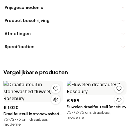
Prijsgeschiedenis
Product beschrijving
Afmetingen
Specificaties
Vergelijkbare producten
€ 989
Fluwelen draaifauteuil Rosebury
€ 1.020
75×72×75 cm, draaibaar,
Draaifauteuil in stonewashed
moderne
75×72×75 cm, draaibaar,
fluweel, Rosebury
moderne