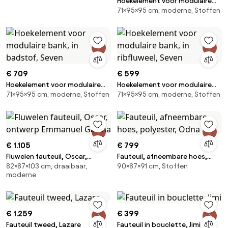
Hoekelement voor modulaire
71×95×95 cm, moderne, Stoffen
bank, in fluweel met structuur,
Seven
€ 709
€ 599
Hoekelement voor modulaire
Hoekelement voor modulaire
71×95×95 cm, moderne, Stoffen
71×95×95 cm, moderne, Stoffen
bank, in badstof, Seven
bank, in ribfluweel, Seven
€ 1.105
€ 799
Fluwelen fauteuil, Oscar,
Fauteuil, afneembare hoes,
82×87×103 cm, draaibaar,
90×87×91 cm, Stoffen
ontwerp Emmanuel Gallina
polyester, Odna
moderne
€ 1.259
€ 399
Fauteuil tweed, Lazare
Fauteuil in bouclette, Jimi