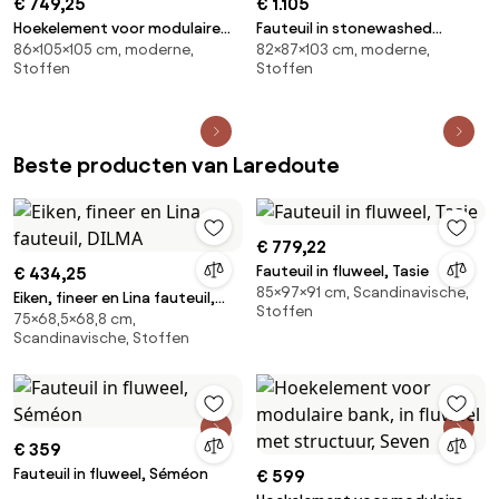
€ 749,25
€ 1.105
Hoekelement voor modulaire
Fauteuil in stonewashed
86×105×105 cm, moderne,
82×87×103 cm, moderne,
bank, in gestructureerde stof,
fluweel, Oscar, ontwerp
Stoffen
Stoffen
Malo
Emmanuel Gallina
Beste producten van Laredoute
€ 779,22
Fauteuil in fluweel, Tasie
€ 434,25
85×97×91 cm, Scandinavische,
Eiken, fineer en Lina fauteuil,
Stoffen
75×68,5×68,8 cm,
DILMA
Scandinavische, Stoffen
€ 359
Fauteuil in fluweel, Séméon
€ 599