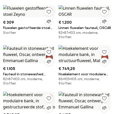
€ 309
€ 1.200
Fluwelen gestoffeerde stoel
Linnen fluwelen fauteuil, OSCAR
Stoffen
82×87×103 cm, moderne,
Zeyno
Stoffen
€ 1.105
€ 749,25
Fauteuil in stonewashed
Hoekelement voor modulaire
82×87×103 cm, moderne,
86×105×105 cm, moderne,
fluweel, Oscar, ontwerp
bank, in structuurfluweel, Malo
Stoffen
Stoffen
Emmanuel Gallina