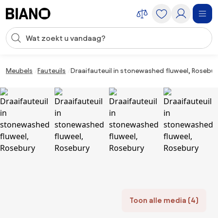
Navigatie overslaan, naar inhoud springen
Zoekopdracht invoeren
Inhoud overslaan, naar voettekst springen
Meubels
Fauteuils
Draaifauteuil in stonewashed fluweel, Rosebur
Toon alle media (4)