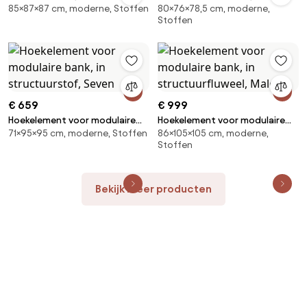
85×87×87 cm, moderne, Stoffen
80×76×78,5 cm, moderne,
Stoffen
€ 659
€ 999
Hoekelement voor modulaire
Hoekelement voor modulaire
71×95×95 cm, moderne, Stoffen
86×105×105 cm, moderne,
bank, in structuurstof, Seven
bank, in structuurfluweel, Malo
Stoffen
Bekijk meer producten