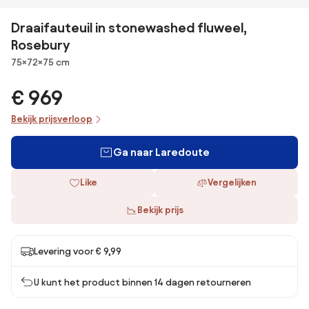
Draaifauteuil in stonewashed fluweel,
Rosebury
Afmetingen
75×72×75 cm
€ 969
Bekijk prijsverloop
Ga naar Laredoute
Like
Vergelijken
Bekijk prijs
Levering voor € 9,99
U kunt het product binnen 14 dagen retourneren