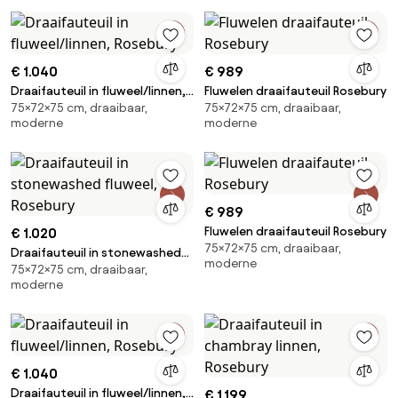
€ 1.040
€ 989
Draaifauteuil in fluweel/linnen,
Fluwelen draaifauteuil Rosebury
75×72×75 cm, draaibaar,
75×72×75 cm, draaibaar,
Rosebury
moderne
moderne
€ 989
Fluwelen draaifauteuil Rosebury
€ 1.020
75×72×75 cm, draaibaar,
Draaifauteuil in stonewashed
moderne
75×72×75 cm, draaibaar,
fluweel, Rosebury
moderne
€ 1.040
Draaifauteuil in fluweel/linnen,
€ 1.199