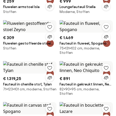
€ 259
€ 999
Fluwelen armstoel Isla
Loungefauteuil Stella
Stoffen
Moderne, Stoffen
€ 309
€ 1.469
Fluwelen gestoffeerde stoel
Fauteuil in fluweel, Spogano
Stoffen
75×131×102 cm, moderne,
Zeyno
Stoffen
€ 1.319,25
€ 891
Fauteuil in chenille stof, Tylan
Fauteuil in gekreukt linnen, Neo
71×123×101 cm, moderne, Stoffen
82×90×95 cm, moderne,
Chiquito
Stoffen