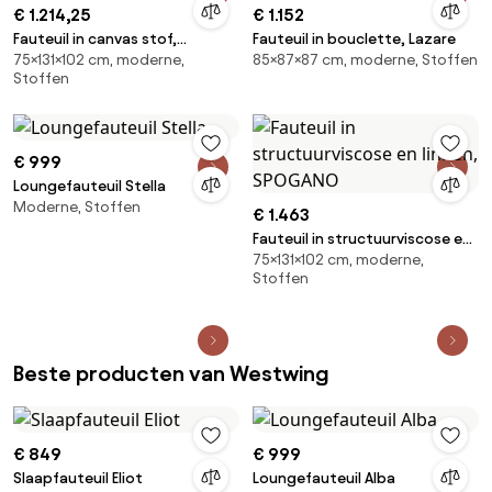
€ 1.214,25
€ 1.152
Fauteuil in canvas stof,
Fauteuil in bouclette, Lazare
75×131×102 cm, moderne,
85×87×87 cm, moderne, Stoffen
Spogano
Stoffen
€ 999
Loungefauteuil Stella
Moderne, Stoffen
€ 1.463
Fauteuil in structuurviscose en
75×131×102 cm, moderne,
linnen, SPOGANO
Stoffen
Beste producten van Westwing
€ 849
€ 999
Slaapfauteuil Eliot
Loungefauteuil Alba