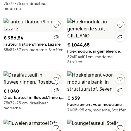
75×72×75 cm, draaibaar,
linnen, Rosebury
moderne
€ 956,84
Fauteuil katoen/linnen, Lazare
€ 1.044,65
85×87×87 cm, moderne, Stoffen
Hoekmodule, in gemêleerde
82×104×101 cm, moderne,
stof, GIULIANO
Stoffen
€ 1.040
Draaifauteuil in fluweel/linnen,
€ 659
75×72×75 cm, draaibaar,
Rosebury
Hoekelement voor modulaire
moderne
71×95×95 cm, moderne, Stoffen
bank, in structuurstof, Seven