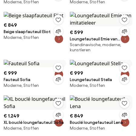
Moderne, Stoffen
Moderne, Stoffen
€ 849
Beige slaapfauteuil Eliot
€ 599
Moderne, Stoffen
Loungefauteuil Emie van
Scandinavische, moderne,
imitatieleer
kunstleren
€ 999
€ 999
Fauteuil Sofia
Loungefauteuil Stella
Moderne, Stoffen
Moderne, Stoffen
€ 1.249
€ 849
XL bouclé loungefauteuil Sofia
Bouclé loungefauteuil Lena
Moderne, Stoffen
Moderne, Stoffen