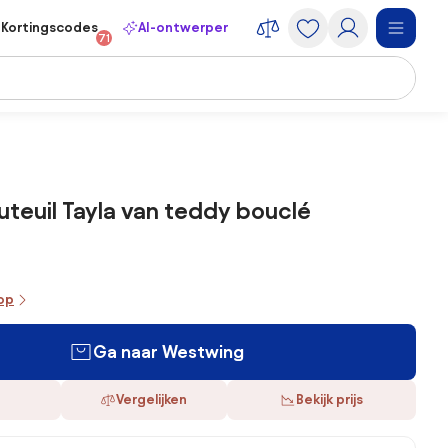
Kortingscodes
AI-ontwerper
71
teuil Tayla van teddy bouclé
oop
Ga naar Westwing
Vergelijken
Bekijk prijs