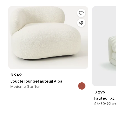
€ 949
Bouclé loungefauteuil Alba
Moderne, Stoffen
€ 299
Fauteuil XL
64×80×92 cm
Eserita