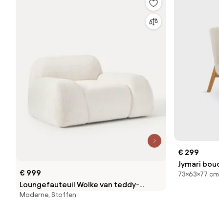
€ 299
Jymari bouc
€ 999
73×63×77 cm
Loungefauteuil Wolke van teddy-
Moderne, Stoffen
bouclé