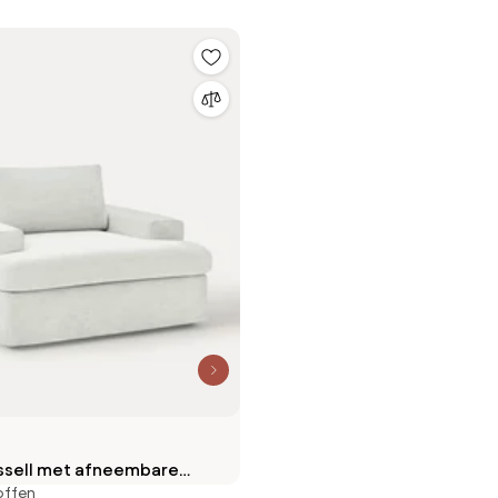
ussell met afneembare
offen