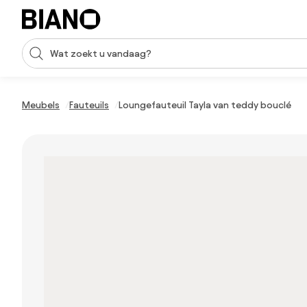
Navigatie overslaan, naar inhoud springen
Zoekopdracht invoeren
Inhoud overslaan, naar voettekst springen
Meubels
Fauteuils
Loungefauteuil Tayla van teddy bouclé