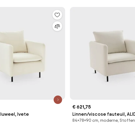
€ 621,75
fluweel, Ivete
Linnen/viscose fauteuil, ALI
84×78×90 cm, moderne, Stoffen