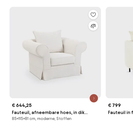
€ 644,25
€ 799
Fauteuil, afneembare hoes, in dik
Fauteuil in 
85×115×81 cm, moderne, Stoffen
linnen, superieur comfort, ADELIA