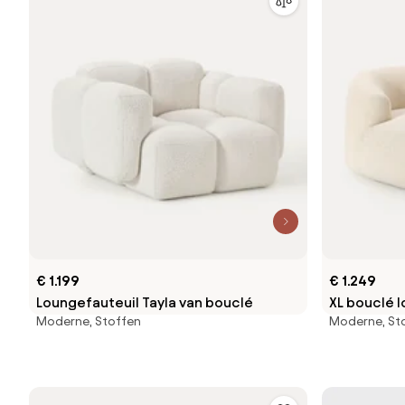
€ 1.199
€ 1.249
Loungefauteuil Tayla van bouclé
XL bouclé l
Moderne, Stoffen
Moderne, St