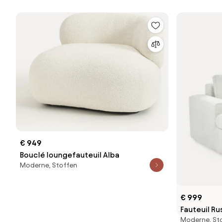
€ 949
Bouclé loungefauteuil Alba
Moderne, Stoffen
€ 999
Fauteuil R
Moderne, St
hoezen