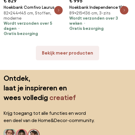
€ 829
€ 995
Hoekbank Comfivo Laurus,
Hoekbank Independence 101,
82×244×145 cm, Stoffen,
89×215×136 cm, 3-zits
Aanwezig, Aanwezig,
Aanwezig, Aanwezig,
moderne
Wordt verzonden over 3
244x145x82cm, 88.5 kg, Poten:
215x136x89cm, 89 kg, Poten:
Wordt verzonden over 5
weken
Kunststof
Metaal
dagen
Gratis bezorging
Gratis bezorging
Bekijk meer producten
Sla de voettekst over, ga naar het begin van de pagina
Ontdek,
laat je inspireren en
wees volledig
creatief
Krijg toegang tot alle functies en word
een deel van de Home&Decor-community.