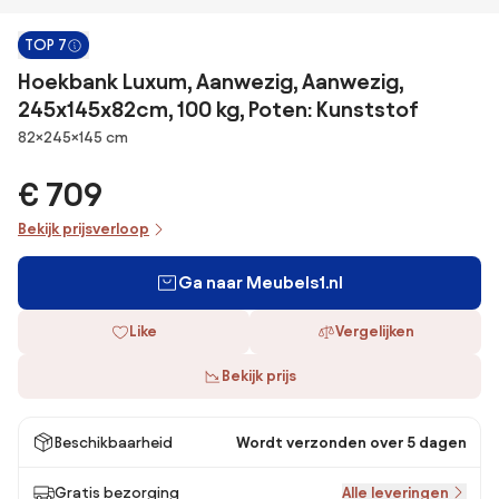
TOP 7
Hoekbank Luxum, Aanwezig, Aanwezig,
245x145x82cm, 100 kg, Poten: Kunststof
Afmetingen
82×245×145 cm
€ 709
Bekijk prijsverloop
Ga naar Meubels1.nl
Like
Vergelijken
Bekijk prijs
Beschikbaarheid
Wordt verzonden over 5 dagen
Gratis bezorging
Alle leveringen