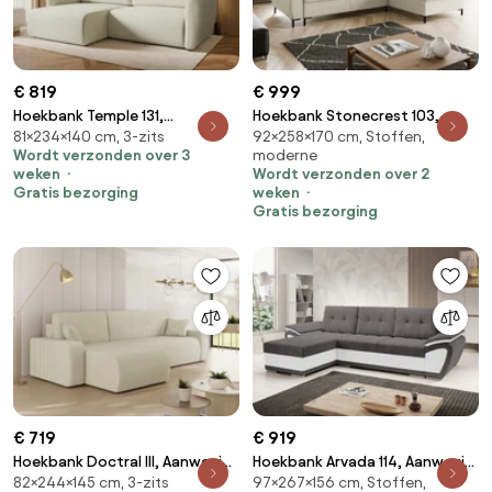
€ 819
€ 999
Hoekbank Temple 131,
Hoekbank Stonecrest 103,
81×234×140 cm, 3-zits
92×258×170 cm, Stoffen,
Aanwezig, Aanwezig,
Aanwezig, Aanwezig,
Wordt verzonden over 3
moderne
234x140x81cm, 104.5 kg, Poten:
258x170x92cm, 124 kg, Poten:
weken
Wordt verzonden over 2
Kunststof
Kunststof, Metaal
Gratis bezorging
weken
Gratis bezorging
€ 719
€ 919
Hoekbank Doctral III, Aanwezig,
Hoekbank Arvada 114, Aanwezig,
82×244×145 cm, 3-zits
97×267×156 cm, Stoffen,
Aanwezig, 244x145x82cm, 91.5
Wit, Grijs, Aanwezig,