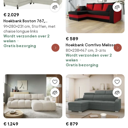
€ 2.029
Hoekbank Boston 767,
91×280×231 cm, Stoffen, met
Aanwezig, Beige, Aanwezig,
chaise longue links
280x231x91cm, 164 kg, Poten:
Wordt verzonden over 2
Metaal
€ 589
weken
Hoekbank Comfivo Melissa,
Gratis bezorging
80×238×147 cm, 3-zits
Aanwezig, Aanwezig,
Wordt verzonden over 2
238x147x80cm, 106 kg, Poten:
weken
Kunststof
Gratis bezorging
€ 1.249
€ 879