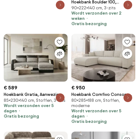
Hoekbank Boulder 100,
90×222×140 cm, 3-zits
Aanwezig, Aanwezig,
Wordt verzonden over 2
222x140x90cm, 100.5 kg, Poten:
weken
Hout
Gratis bezorging
€ 589
€ 950
Hoekbank Gratia, Aanwezig,
Hoekbank Comfivo Consors,
85×230×140 cm, Stoffen, 3-zits
80×285×188 cm, Stoffen,
Aanwezig, 230x140x85cm, 103.5
Aanwezig, Aanwezig,
Wordt verzonden over 5
moderne
kg, Poten: Hout, Kunststof
285x188x80cm, 119.9 kg, Poten:
dagen
Wordt verzonden over 5
Kunststof, Metaal
Gratis bezorging
dagen
Gratis bezorging