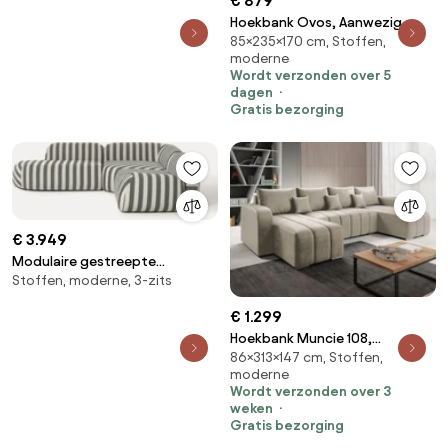
€ 879
Hoekbank Ovos, Aanwezig,
85×235×170 cm, Stoffen,
Aanwezig, 235x170x85cm, 131.5
moderne
kg, Poten: Kunststof, Hout,
Wordt verzonden over 5
Hout: Grenen
dagen
Gratis bezorging
€ 3.949
Modulaire gestreepte
Stoffen, moderne, 3-zits
hoekbank Wolke (4-zits)
€ 1.299
Hoekbank Muncie 108,
86×313×147 cm, Stoffen,
Aanwezig, Aanwezig,
moderne
313x147x86cm, 145 kg, Poten:
Wordt verzonden over 3
Metaal
weken
Gratis bezorging