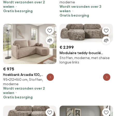
Wordt verzonden over 2
moderne
kg, Poten: Kunststof
267x156x97cm, 106 kg, Poten:
weken
Wordt verzonden over 3
Kunststof
Gratis bezorging
weken
Gratis bezorging
€ 2.399
Modulaire teddy-bouclé
Stoffen, moderne, met chaise
hoekbank Wolke (3-zits)
longue links
€ 975
Hoekbank Arcadia 100,
95×212×160 cm, Stoffen,
Aanwezig, Aanwezig,
moderne
212x160x95cm, 100 kg, Poten:
Wordt verzonden over 2
Kunststof
weken
Gratis bezorging