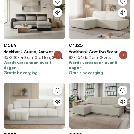
€ 589
€ 1.125
Hoekbank Gratia, Aanwezig,
Hoekbank Comfivo Soror,
85×230×140 cm, Stoffen, 3-zits
82×254×162 cm, 3-zits
Aanwezig, 230x140x85cm, 103.5
Aanwezig, Aanwezig,
Wordt verzonden over 5
Wordt verzonden over 5
kg, Poten: Hout, Kunststof
254x162x82cm, 110.8 kg, Poten:
dagen
dagen
Kunststof
Gratis bezorging
Gratis bezorging