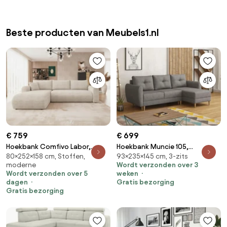
Beste producten van Meubels1.nl
€ 759
€ 699
Hoekbank Comfivo Labor,
Hoekbank Muncie 105,
80×252×158 cm, Stoffen,
93×235×145 cm, 3-zits
Aanwezig, Aanwezig,
Aanwezig, Aanwezig,
moderne
Wordt verzonden over 3
252x158x80cm, 101 kg, Poten:
235x145x93cm, 95 kg, Poten:
Wordt verzonden over 5
weken
Kunststof
Hout
dagen
Gratis bezorging
Gratis bezorging