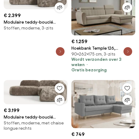
€ 2.399
Modulaire teddy-bouclé
Stoffen, moderne, 3-zits
hoekbank Wolke (3-zits)
€ 1.259
Hoekbank Temple 126,
90×262×175 cm, 3-zits
Aanwezig, Aanwezig,
Wordt verzonden over 3
262x175x90cm, 135 kg, Poten:
weken
Metaal
Gratis bezorging
€ 3.199
Modulaire teddy-bouclé
Stoffen, moderne, met chaise
hoekbank Wolke (4-zits) met
longue rechts
chaise-longue
€ 749