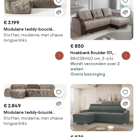
€ 3.199
Modulaire teddy-bouclé
Stoffen, moderne, met chaise
hoekbank Wolke (4-zits) met
longue links
chaise-longue
€ 850
Hoekbank Boulder 101,
88×238×140 cm, 3-zits
Aanwezig, Aanwezig,
Wordt verzonden over 2
238x140x88cm, 116 kg, Poten:
weken
Kunststof
Gratis bezorging
€ 2.849
Modulaire teddy-bouclé
Stoffen, moderne, met chaise
hoekbank Wolke (4-zits)
longue links