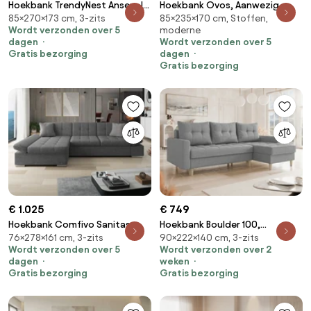
Hoekbank TrendyNest Ansera I,
Hoekbank Ovos, Aanwezig,
85×270×173 cm, 3-zits
85×235×170 cm, Stoffen,
Aanwezig, Aanwezig,
Aanwezig, 235x170x85cm, 131.5
Wordt verzonden over 5
moderne
270x173x85cm, 129 kg, Poten:
kg, Poten: Kunststof, Hout,
dagen
Wordt verzonden over 5
Kunststof
Hout: Grenen
Gratis bezorging
dagen
Gratis bezorging
€ 1.025
€ 749
Hoekbank Comfivo Sanitas,
Hoekbank Boulder 100,
76×278×161 cm, 3-zits
90×222×140 cm, 3-zits
Aanwezig, Aanwezig,
Aanwezig, Aanwezig,
Wordt verzonden over 5
Wordt verzonden over 2
278x161x76cm, 119 kg, Poten:
222x140x90cm, 100.5 kg, Poten:
dagen
weken
Kunststof
Hout
Gratis bezorging
Gratis bezorging