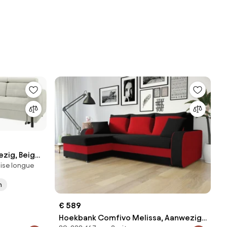
zig, Beige,
ise longue
4 kg,
n
€ 589
Hoekbank Comfivo Melissa, Aanwezig,