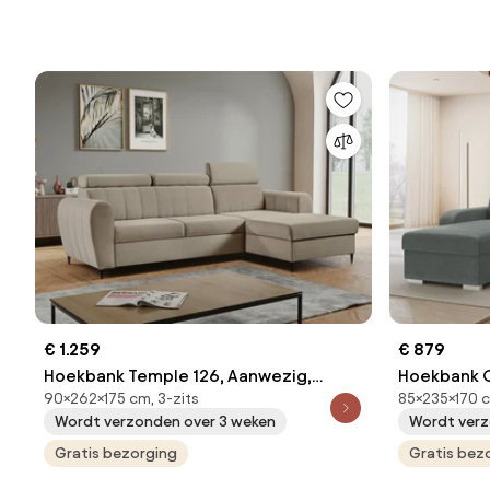
€ 1.259
€ 879
Hoekbank Temple 126, Aanwezig,
Hoekbank O
90×262×175 cm, 3-zits
85×235×170 
Aanwezig, 262x175x90cm, 135 kg,
235x170x85c
Wordt verzonden over 3 weken
Wordt verz
Poten: Metaal
Kunststof,
Gratis bezorging
Gratis bez