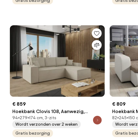
Gratis bezorging
Gratis bez
€ 859
€ 809
Hoekbank Clovis 108, Aanwezig,
Hoekbank M
94×279×174 cm, 3-zits
82×245×150 c
Aanwezig, 279x174x94cm, 120 kg,
Aanwezig, 
Wordt verzonden over 2 weken
Wordt verz
Poten: Kunststof, Hout: Grenen
Poten: Kun
Gratis bezorging
Gratis bez