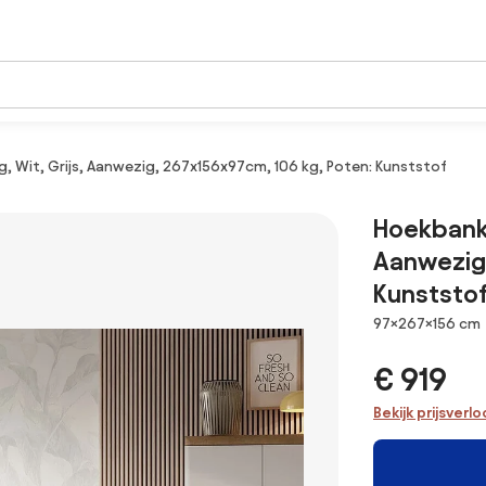
, Wit, Grijs, Aanwezig, 267x156x97cm, 106 kg, Poten: Kunststof
Hoekbank 
Aanwezig,
Kunststo
Afmetingen
97×267×156 cm
€ 919
Bekijk prijsverl