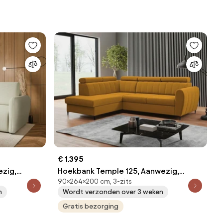
€ 1.395
ezig,
Hoekbank Temple 125, Aanwezig,
90×264×200 cm, 3-zits
4.5 kg,
Aanwezig, 264x200x90cm, 155 kg,
n
Wordt verzonden over 3 weken
Poten: Metaal
Gratis bezorging