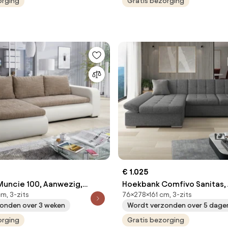
orging
Gratis bezorging
€ 1.025
uncie 100, Aanwezig,
Hoekbank Comfivo Sanitas,
m, 3-zits
76×278×161 cm, 3-zits
245x150x82cm, 106 kg,
Aanwezig, 278x161x76cm, 119
onden over 3 weken
Wordt verzonden over 5 dage
ststof
Kunststof
orging
Gratis bezorging