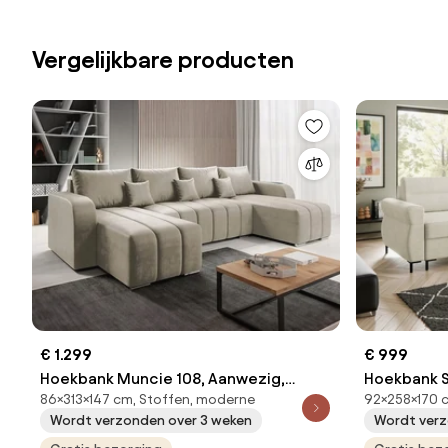
Vergelijkbare producten
€ 1.299
€ 999
Hoekbank Muncie 108, Aanwezig,
Hoekbank S
86×313×147 cm, Stoffen, moderne
92×258×170 
Aanwezig, 313x147x86cm, 145 kg,
Aanwezig, 
Wordt verzonden over 3 weken
Wordt verz
Poten: Metaal
Poten: Kuns