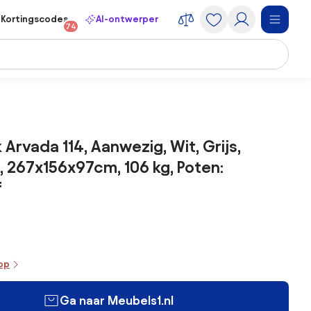
Kortingscodes
AI-ontwerper
74
Arvada 114, Aanwezig, Wit, Grijs,
 267x156x97cm, 106 kg, Poten:
f
oop
Ga naar Meubels1.nl