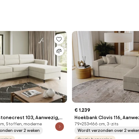
€ 1.239
tonecrest 103, Aanwezig,
Hoekbank Clovis 116, Aanwe
cm, Stoffen, moderne
79×253×166 cm, 3-zits
258x170x92cm, 124 kg,
Aanwezig, 253x166x79cm, 1
onden over 2 weken
Wordt verzonden over 2 weke
tstof, Metaal
Poten: Kunststof