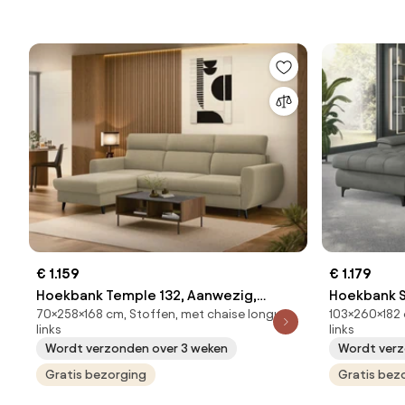
€ 1.159
€ 1.179
Hoekbank Temple 132, Aanwezig,
Hoekbank S
70×258×168 cm, Stoffen, met chaise longue
103×260×182 
Aanwezig, 258x168x70cm, 104 kg,
Aanwezig, 
links
links
Poten: Hout
Poten: Kuns
Wordt verzonden over 3 weken
Wordt verz
Grenen
Gratis bezorging
Gratis bez