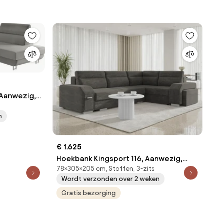
 Aanwezig,
.5 kg,
n
€ 1.625
Hoekbank Kingsport 116, Aanwezig,
78×305×205 cm, Stoffen, 3-zits
Aanwezig, 305x205x78cm, 180 kg,
Wordt verzonden over 2 weken
Poten: Kunststof
Gratis bezorging