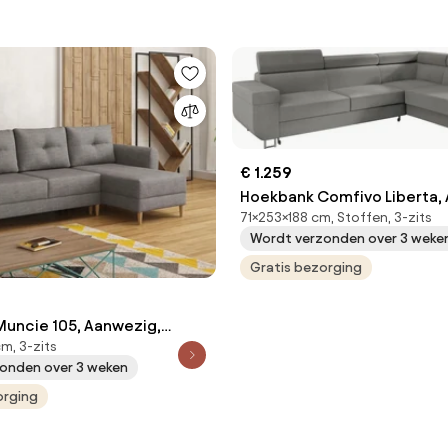
€ 1.259
Hoekbank Comfivo Liberta,
71×253×188 cm, Stoffen, 3-zits
Aanwezig, 253x188x71cm, 107
Wordt verzonden over 3 weke
Poten: Metaal, Kunststof
Gratis bezorging
uncie 105, Aanwezig,
m, 3-zits
235x145x93cm, 95 kg, Poten:
onden over 3 weken
orging