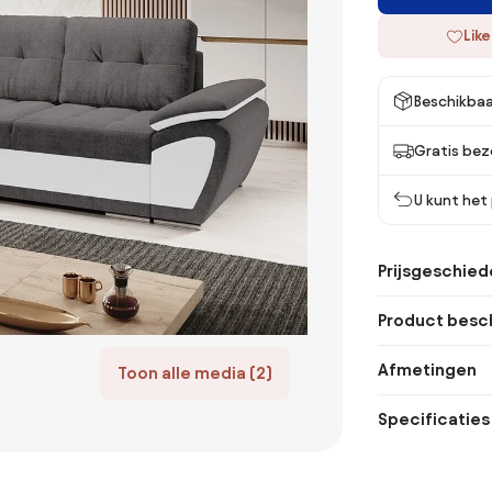
Like
Beschikbaa
Gratis bez
U kunt het
Prijsgeschied
Product besch
Afmetingen
Toon alle media (2)
Specificaties