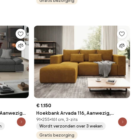
Gratis bezorging
€ 1.150
 Aanwezig,
Hoekbank Arvada 116, Aanwezig,
91×255×161 cm, 3-zits
 kg, Poten:
Aanwezig, 255x161x91cm, 111 kg, Poten:
n
Wordt verzonden over 3 weken
Kunststof
Gratis bezorging