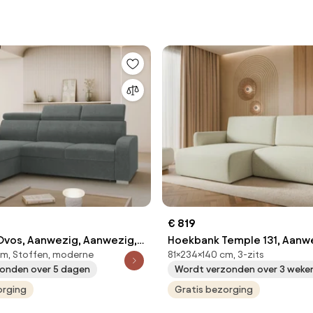
€ 819
vos, Aanwezig, Aanwezig,
Hoekbank Temple 131, Aanw
cm, Stoffen, moderne
81×234×140 cm, 3-zits
m, 131.5 kg, Poten:
Aanwezig, 234x140x81cm, 10
onden over 5 dagen
Wordt verzonden over 3 weke
 Hout, Hout: Grenen
Poten: Kunststof
orging
Gratis bezorging