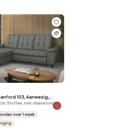
anford 103, Aanwezig,
cm, Stoffen, met chaise longue
260x182x103cm, 116 kg,
tstof, Metaal, Hout: Beuk,
onden over 1 week
orging