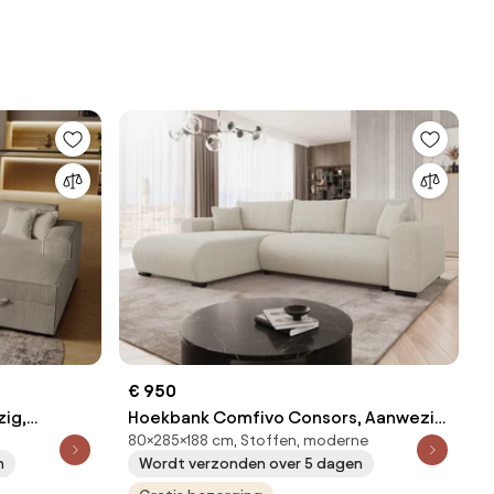
€ 950
zig,
Hoekbank Comfivo Consors, Aanwezig,
80×285×188 cm, Stoffen, moderne
09 kg,
Aanwezig, 285x188x80cm, 119.9 kg,
n
Wordt verzonden over 5 dagen
Poten: Kunststof, Metaal