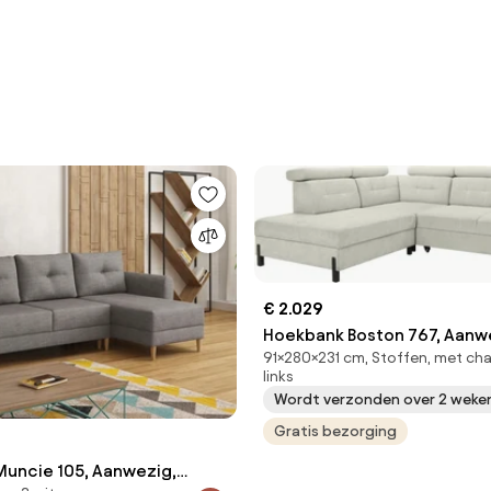
€ 2.029
Hoekbank Boston 767, Aanwe
91×280×231 cm, Stoffen, met cha
Aanwezig, 280x231x91cm, 16
links
Poten: Metaal
Wordt verzonden over 2 weke
Gratis bezorging
uncie 105, Aanwezig,