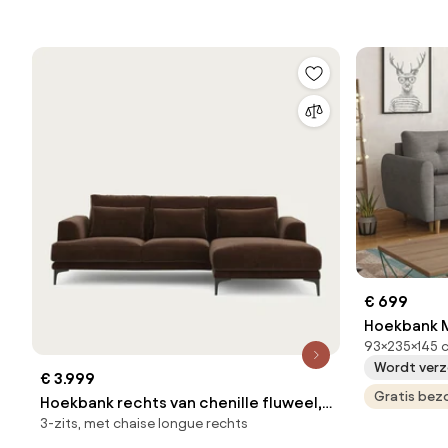
€ 699
Hoekbank M
93×235×145 c
Aanwezig, 
Wordt verz
Hout
€ 3.999
Gratis bez
Hoekbank rechts van chenille fluweel,
3-zits, met chaise longue rechts
Marsile