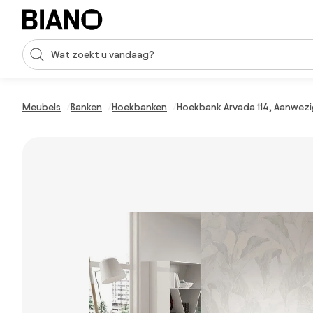
Navigatie overslaan, naar inhoud springen
Zoekopdracht invoeren
Inhoud overslaan, naar voettekst springen
Meubels
Banken
Hoekbanken
Hoekbank Arvada 114, Aanwezig