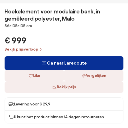
Hoekelement voor modulaire bank, in
gemêleerd polyester, Malo
Afmetingen
86×105×105 cm
€ 999
Bekijk prijsverloop
Ga naar Laredoute
Like
Vergelijken
Bekijk prijs
Levering voor € 29,9
U kunt het product binnen 14 dagen retourneren