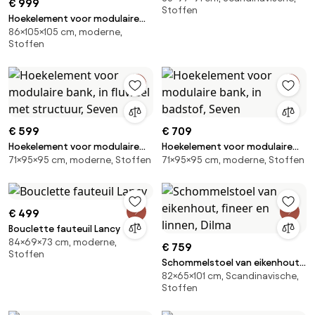
€ 999
Stoffen
Hoekelement voor modulaire
86×105×105 cm, moderne,
bank, in structuurfluweel, Malo
Stoffen
€ 599
€ 709
Hoekelement voor modulaire
Hoekelement voor modulaire
71×95×95 cm, moderne, Stoffen
71×95×95 cm, moderne, Stoffen
bank, in fluweel met structuur,
bank, in badstof, Seven
Seven
€ 499
Bouclette fauteuil Lancy
84×69×73 cm, moderne,
€ 759
Stoffen
Schommelstoel van eikenhout,
82×65×101 cm, Scandinavische,
fineer en linnen, Dilma
Stoffen