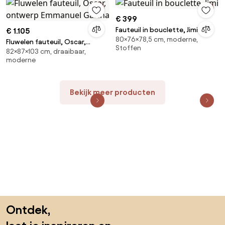
€ 399
Fauteuil in bouclette, Jimi
€ 1.105
80×76×78,5 cm, moderne,
Fluwelen fauteuil, Oscar,
Stoffen
82×87×103 cm, draaibaar,
ontwerp Emmanuel Gallina
moderne
Bekijk meer producten
Sla de voettekst over, ga naar het begin van de pagina
Ontdek,