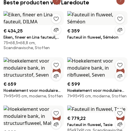
Beste producten van Laredoute
€ 434,25
€ 359
Eiken, fineer en Lina fauteuil,
Fauteuil in fluweel, Séméon
75×68,5×68,8 cm,
DILMA
Scandinavische, Stoffen
€ 659
€ 599
Hoekelement voor modulaire
Hoekelement voor modulaire
71×95×95 cm, moderne, Stoffen
71×95×95 cm, moderne, Stoffen
bank, in structuurstof, Seven
bank, in ribfluweel, Seven
€ 779,22
Fauteuil in fluweel, Tasie
85×97×91 cm, Scandinavische,