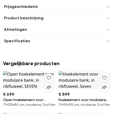
Prijsgeschiedenis
Product beschrijving
Afmetingen
Specificaties
Vergelijkbare producten
€ 699
€ 599
Open hoekelement voor
Hoekelement voor modulaire
71×128×84 cm, moderne, Stoffen
71×95×95 cm, moderne, Stoffen
modulaire bank, in ribfluweel,
bank, in ribfluweel, Seven
SEVEN