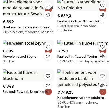
€ 839,3
Fauteuil katoen/linnen, Néo
€ 599
82×90×95 cm, draaibaar,
Chiquito
Hoekelement voor modulaire
moderne
71×95×95 cm, moderne, Stoffen
bank, in fluweel met structuur,
Seven
€ 309
€ 799
Fluwelen stoel Zeyno
Fauteuil in fluweel Topim
Stoffen
86×101×87 cm, vintage, moderne
€ 849
Fauteuil fluweel, Stockholm
€ 749,25
Hoekelement voor modulaire
86×105×105 cm, moderne,
bank, in gemêleerd polyester,
Stoffen
Malo