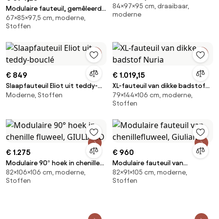
84×97×95 cm, draaibaar,
Modulaire fauteuil, gemêleerd
moderne
67×85×97,5 cm, moderne,
chenille, Monica
Stoffen
€ 849
€ 1.019,15
Slaapfauteuil Eliot uit teddy-
XL-fauteuil van dikke badstof
Moderne, Stoffen
79×144×106 cm, moderne,
bouclé
Nuria
Stoffen
€ 1.275
€ 960
Modulaire 90° hoek in chenille
Modulaire fauteuil van
82×106×106 cm, moderne,
82×91×105 cm, moderne,
fluweel, GIULIANO
chenillefluweel, Giuliano
Stoffen
Stoffen