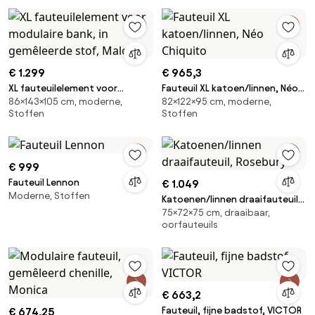
€ 1.299
€ 965,3
XL fauteuilelement voor
Fauteuil XL katoen/linnen, Néo
86×143×105 cm, moderne,
82×122×95 cm, moderne,
modulaire bank, in gemêleerde
Chiquito
Stoffen
Stoffen
stof, Malo
€ 999
Fauteuil Lennon
€ 1.049
Moderne, Stoffen
Katoenen/linnen draaifauteuil,
75×72×75 cm, draaibaar,
Rosebury
oorfauteuils
€ 663,2
Fauteuil, fijne badstof, VICTOR
€ 674,25