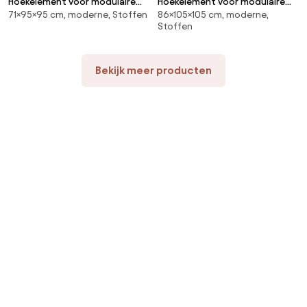
Hoekelement voor modulaire
Hoekelement voor modulaire
71×95×95 cm, moderne, Stoffen
86×105×105 cm, moderne,
bank, in structuurstof, Seven
bank, in structuurfluweel, Malo
Stoffen
Bekijk meer producten