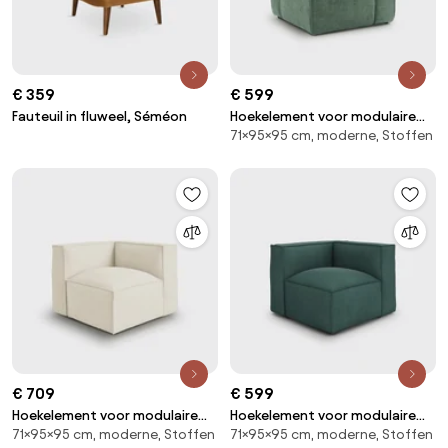
€ 359
€ 599
Fauteuil in fluweel, Séméon
Hoekelement voor modulaire
71×95×95 cm, moderne, Stoffen
bank, in fluweel met structuur,
Seven
€ 709
€ 599
Hoekelement voor modulaire
Hoekelement voor modulaire
71×95×95 cm, moderne, Stoffen
71×95×95 cm, moderne, Stoffen
bank, in badstof, Seven
bank, in ribfluweel, Seven