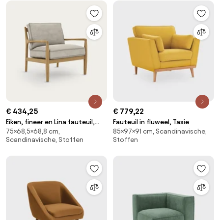
€ 434,25
€ 779,22
Eiken, fineer en Lina fauteuil,
Fauteuil in fluweel, Tasie
75×68,5×68,8 cm,
85×97×91 cm, Scandinavische,
DILMA
Scandinavische, Stoffen
Stoffen