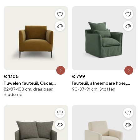
€ 1.105
€ 799
Fluwelen fauteuil, Oscar,
Fauteuil, afneembare hoes,
82×87×103 cm, draaibaar,
90×87×91 cm, Stoffen
ontwerp Emmanuel Gallina
polyester, Odna
moderne