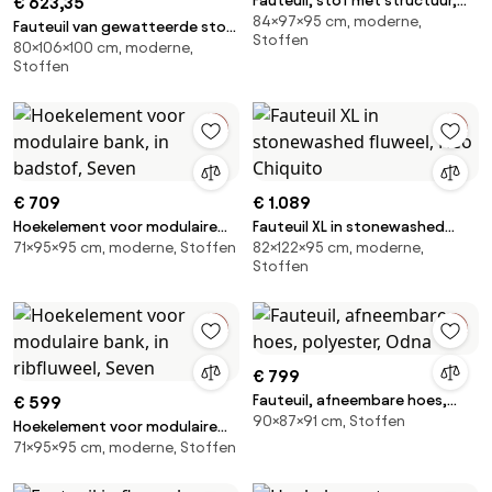
Fauteuil, stof met structuur,
€ 623,35
84×97×95 cm, moderne,
Victor
Fauteuil van gewatteerde stof
Stoffen
80×106×100 cm, moderne,
en staal Nomad
Stoffen
€ 709
€ 1.089
Hoekelement voor modulaire
Fauteuil XL in stonewashed
71×95×95 cm, moderne, Stoffen
82×122×95 cm, moderne,
bank, in badstof, Seven
fluweel, Neo Chiquito
Stoffen
€ 799
Fauteuil, afneembare hoes,
€ 599
90×87×91 cm, Stoffen
polyester, Odna
Hoekelement voor modulaire
71×95×95 cm, moderne, Stoffen
bank, in ribfluweel, Seven