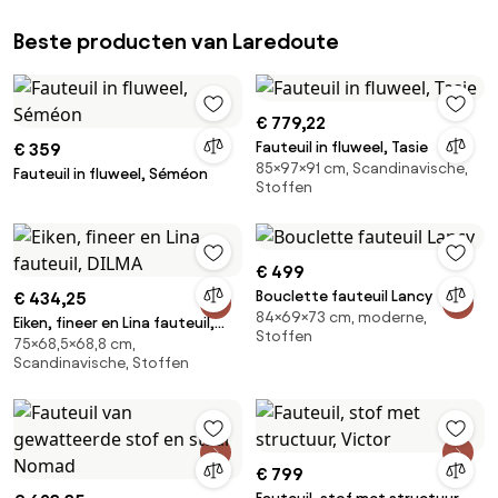
Beste producten van Laredoute
€ 779,22
Fauteuil in fluweel, Tasie
€ 359
85×97×91 cm, Scandinavische,
Fauteuil in fluweel, Séméon
Stoffen
€ 499
Bouclette fauteuil Lancy
€ 434,25
84×69×73 cm, moderne,
Eiken, fineer en Lina fauteuil,
Stoffen
75×68,5×68,8 cm,
DILMA
Scandinavische, Stoffen
€ 799