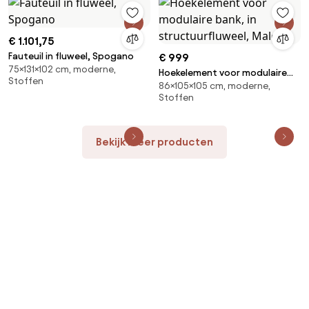
€ 1.101,75
Fauteuil in fluweel, Spogano
€ 999
75×131×102 cm, moderne,
Hoekelement voor modulaire
Stoffen
86×105×105 cm, moderne,
bank, in structuurfluweel, Malo
Stoffen
Bekijk meer producten