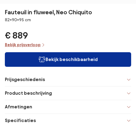
Fauteuil in fluweel, Neo Chiquito
Afmetingen
82×90×95 cm
€ 889
Bekijk prijsverloop
Bekijk beschikbaarheid
Prijsgeschiedenis
Product beschrijving
Afmetingen
Specificaties