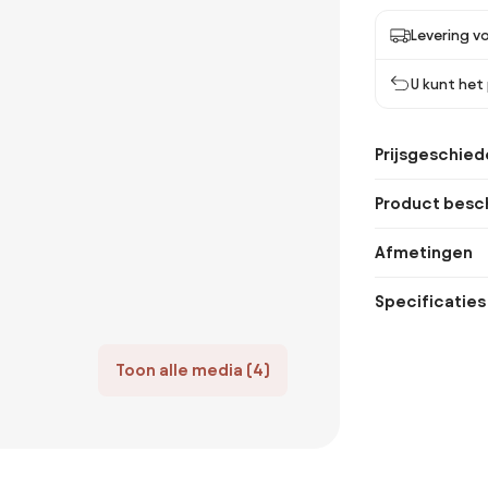
Levering vo
U kunt het
Prijsgeschied
Product besch
Afmetingen
Specificaties
Toon alle media (4)