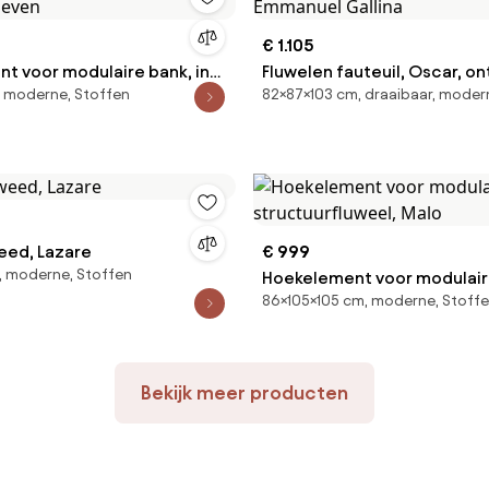
€ 1.105
t voor modulaire bank, in
Fluwelen fauteuil, Oscar, o
 moderne, Stoffen
82×87×103 cm, draaibaar, moder
 Seven
Emmanuel Gallina
eed, Lazare
€ 999
, moderne, Stoffen
Hoekelement voor modulaire
86×105×105 cm, moderne, Stoff
structuurfluweel, Malo
Bekijk meer producten