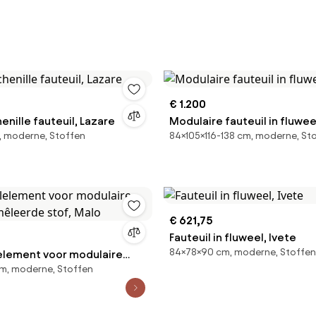
€ 1.200
enille fauteuil, Lazare
Modulaire fauteuil in fluwee
, moderne, Stoffen
84×105×116-138 cm, moderne, St
€ 621,75
Fauteuil in fluweel, Ivete
84×78×90 cm, moderne, Stoffen
lelement voor modulaire
m, moderne, Stoffen
emêleerde stof, Malo