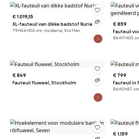
€ 1.019,15
XL-fauteuil van dikke badstof Nuria
€ 859
79×144×106 cm, moderne, Stoffen
Fauteuil vo
86×117×105 c
gemêleerd 
€ 849
€ 799
Fauteuil fluweel, Stockholm
Fauteuil in
86×101×87 cm
€ 1.159