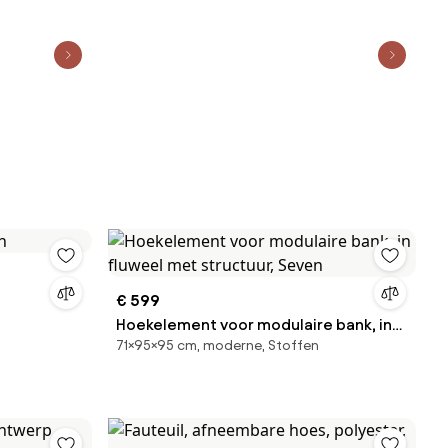
€ 599
Hoekelement voor modulaire bank, in
71×95×95 cm, moderne, Stoffen
fluweel met structuur, Seven