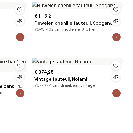
€ 1.119,2
Fluwelen chenille fauteuil, Spogano
75×131×102 cm, moderne, Stoffen
€ 374,25
Vintage fauteuil, Nolami
70×79×71 cm, draaibaar, vintage
 bank, in
en