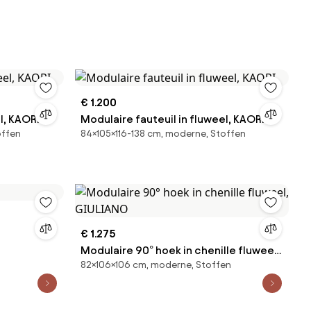
€ 1.200
l, KAORI
Modulaire fauteuil in fluweel, KAORI
offen
84×105×116-138 cm, moderne, Stoffen
€ 1.275
Modulaire 90° hoek in chenille fluweel,
82×106×106 cm, moderne, Stoffen
GIULIANO