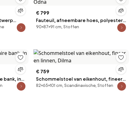
€ 799
ntwerp
Fauteuil, afneembare hoes, polyester,
ne
90×87×91 cm, Stoffen
Odna
€ 759
 bank, in
Schommelstoel van eikenhout, fineer
en
82×65×101 cm, Scandinavische, Stoffen
en linnen, Dilma