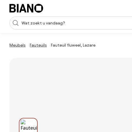
Navigatie overslaan, naar inhoud springen
Zoekopdracht invoeren
Inhoud overslaan, naar voettekst springen
Meubels
Fauteuils
Fauteuil fluweel, Lazare