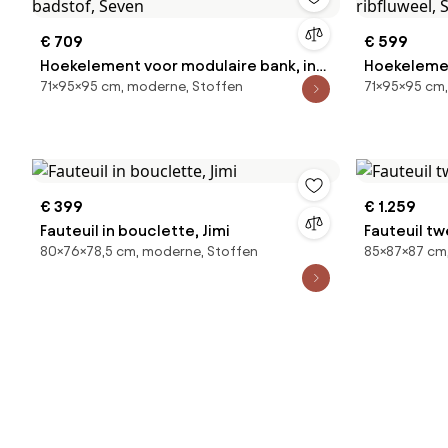
€ 709
€ 599
Hoekelement voor modulaire bank, in
Hoekelemen
71×95×95 cm, moderne, Stoffen
71×95×95 cm,
badstof, Seven
ribfluweel,
€ 399
€ 1.259
Fauteuil in bouclette, Jimi
Fauteuil tw
80×76×78,5 cm, moderne, Stoffen
85×87×87 cm