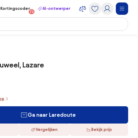
Kortingscodes
AI-ontwerper
72
luweel, Lazare
oop
Ga naar Laredoute
Vergelijken
Bekijk prijs