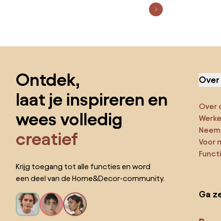
Sla de voettekst over, ga naar het begin van de pagina
Ontdek,
Over
laat je inspireren en
Over 
wees volledig
Werken
Neem 
creatief
Voor 
Funct
Krijg toegang tot alle functies en word
een deel van de Home&Decor-community.
Ga ze