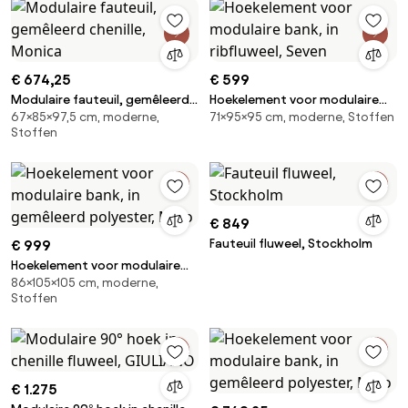
€ 674,25
€ 599
Modulaire fauteuil, gemêleerd
Hoekelement voor modulaire
67×85×97,5 cm, moderne,
71×95×95 cm, moderne, Stoffen
chenille, Monica
bank, in ribfluweel, Seven
Stoffen
€ 849
Fauteuil fluweel, Stockholm
€ 999
Hoekelement voor modulaire
86×105×105 cm, moderne,
bank, in gemêleerd polyester,
Stoffen
Malo
€ 1.275