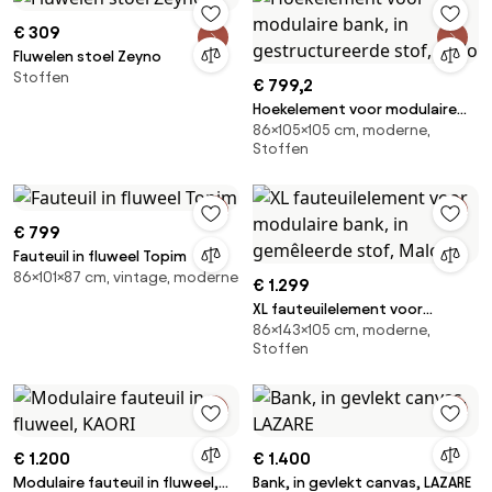
€ 309
Fluwelen stoel Zeyno
Stoffen
€ 799,2
Hoekelement voor modulaire
86×105×105 cm, moderne,
bank, in gestructureerde stof,
Stoffen
Malo
€ 799
Fauteuil in fluweel Topim
86×101×87 cm, vintage, moderne
€ 1.299
XL fauteuilelement voor
86×143×105 cm, moderne,
modulaire bank, in gemêleerde
Stoffen
stof, Malo
€ 1.200
€ 1.400
Modulaire fauteuil in fluweel,
Bank, in gevlekt canvas, LAZARE