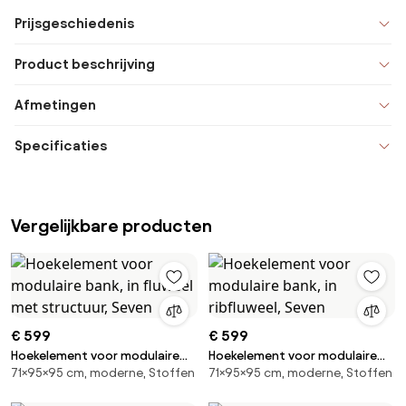
Prijsgeschiedenis
Product beschrijving
Afmetingen
Specificaties
Vergelijkbare producten
€ 599
€ 599
Hoekelement voor modulaire
Hoekelement voor modulaire
71×95×95 cm, moderne, Stoffen
71×95×95 cm, moderne, Stoffen
bank, in fluweel met structuur,
bank, in ribfluweel, Seven
Seven