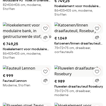
Modulaire 90° hoek in chenille
€ 749,25
82×106×106 cm, moderne,
fluweel, GIULIANO
Hoekelement voor modulaire
Stoffen
86×105×105 cm, moderne,
bank, in gemêleerd polyester,
Stoffen
Malo
€ 1.049
Katoenen/linnen draaifauteuil,
€ 749,25
75×72×75 cm, draaibaar,
Rosebury
Hoekelement voor modulaire
oorfauteuils
86×105×105 cm, moderne,
bank, in gestructureerde stof,
Stoffen
Malo
€ 999
Fauteuil Lennon
€ 989
Moderne, Stoffen
Fluwelen draaifauteuil Rosebury
75×72×75 cm, draaibaar,
moderne