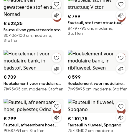
€ 799
Fauteuil, stof met structuur,
€ 623,35
84×97×95 cm, moderne,
Victor
Fauteuil van gewatteerde stof
Stoffen
80×106×100 cm, moderne,
en staal Nomad
Stoffen
€ 709
€ 599
Hoekelement voor modulaire
Hoekelement voor modulaire
71×95×95 cm, moderne, Stoffen
71×95×95 cm, moderne, Stoffen
bank, in badstof, Seven
bank, in ribfluweel, Seven
€ 799
€ 1.101,75
Fauteuil, afneembare hoes,
Fauteuil in fluweel, Spogano
90×87×91 cm, Stoffen
75×131×102 cm, moderne,
polyester, Odna