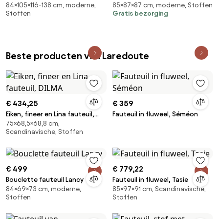
84×105×116-138 cm, moderne,
85×87×87 cm, moderne, Stoffen
KAORI
Stoffen
Gratis bezorging
Beste producten van Laredoute
€ 434,25
€ 359
Eiken, fineer en Lina fauteuil,
Fauteuil in fluweel, Séméon
75×68,5×68,8 cm,
DILMA
Scandinavische, Stoffen
€ 499
€ 779,22
Bouclette fauteuil Lancy
Fauteuil in fluweel, Tasie
84×69×73 cm, moderne,
85×97×91 cm, Scandinavische,
Stoffen
Stoffen