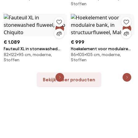
Stoffen
€ 1.089
€ 999
Fauteuil XL in stonewashed
Hoekelement voor modulaire
82×122×95 cm, moderne,
86×105×105 cm, moderne,
fluweel, Neo Chiquito
bank, in structuurfluweel, Malo
Stoffen
Stoffen
Bekijk meer producten