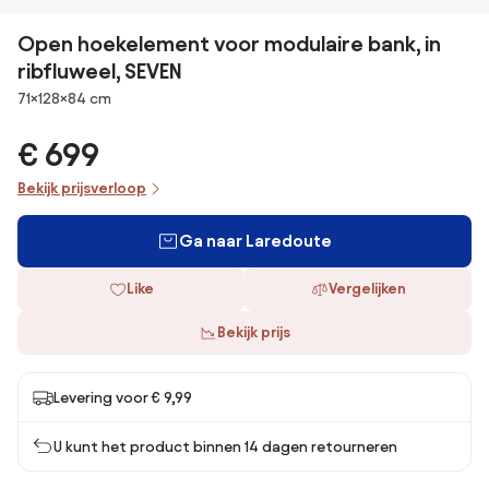
Open hoekelement voor modulaire bank, in
ribfluweel, SEVEN
Afmetingen
71×128×84 cm
€ 699
Bekijk prijsverloop
Ga naar Laredoute
Like
Vergelijken
Bekijk prijs
Levering voor € 9,99
U kunt het product binnen 14 dagen retourneren