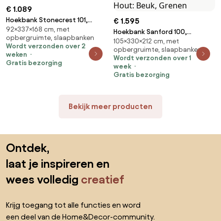
€ 1.089
Hoekbank Stonecrest 101,
€ 1.595
92×337×168 cm, met
Aanwezig, Aanwezig,
Hoekbank Sanford 100,
opbergruimte, slaapbanken
337x168x92cm, 194 kg, Poten:
105×330×212 cm, met
Aanwezig, Aanwezig,
Wordt verzonden over 2
Metaal
opbergruimte, slaapbanken
330x212x105cm, 165 kg, Poten:
weken
Wordt verzonden over 1
Kunststof, Metaal, Hout: Beuk,
Gratis bezorging
week
Grenen
Gratis bezorging
Bekijk meer producten
Sla de voettekst over, ga naar het begin van de pagina
Ontdek,
laat je inspireren en
wees volledig
creatief
Krijg toegang tot alle functies en word
een deel van de Home&Decor-community.