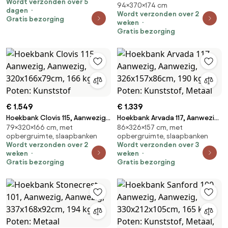
Wordt verzonden over 5
354x150x70cm, 141.9 kg, Poten:
94×370×174 cm
Aanwezig, 370x174x94cm, 189
dagen
Kunststof
Wordt verzonden over 2
kg, Poten: Kunststof, Hout:
Gratis bezorging
weken
Grenen
Gratis bezorging
€ 1.549
€ 1.339
Hoekbank Clovis 115, Aanwezig,
Hoekbank Arvada 117, Aanwezig,
79×320×166 cm, met
86×326×157 cm, met
Aanwezig, 320x166x79cm, 166
Aanwezig, 326x157x86cm, 190
opbergruimte, slaapbanken
opbergruimte, slaapbanken
kg, Poten: Kunststof
kg, Poten: Kunststof, Metaal
Wordt verzonden over 2
Wordt verzonden over 3
weken
weken
Gratis bezorging
Gratis bezorging