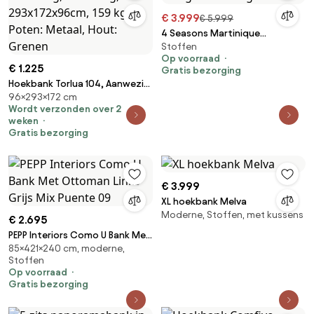
€ 3.999
€ 5.999
4 Seasons Martinique
Stoffen
loungeset 5-delig - amber
Op voorraad
€ 1.225
Gratis bezorging
Hoekbank Torlua 104, Aanwezig,
96×293×172 cm
Aanwezig, 293x172x96cm, 159
Wordt verzonden over 2
kg, Poten: Metaal, Hout:
weken
Grenen
Gratis bezorging
€ 3.999
XL hoekbank Melva
Moderne, Stoffen, met kussens
€ 2.695
PEPP Interiors Como U Bank Met
85×421×240 cm, moderne,
Ottoman Links Grijs Mix Puente
Stoffen
09
Op voorraad
Gratis bezorging