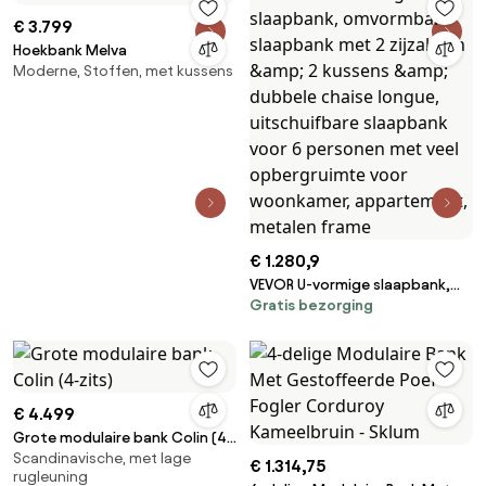
€ 3.799
Hoekbank Melva
Moderne, Stoffen, met kussens
€ 1.280,9
VEVOR U-vormige slaapbank,
Gratis bezorging
omvormbare slaapbank met 2
zijzakken &amp; 2 kussens
&amp; dubbele chaise longue,
uitschuifbare slaapbank voor 6
personen met veel
€ 4.499
opbergruimte voor
woonkamer, appartement,
Grote modulaire bank Colin (4-
Scandinavische, met lage
metalen frame
zits)
€ 1.314,75
rugleuning