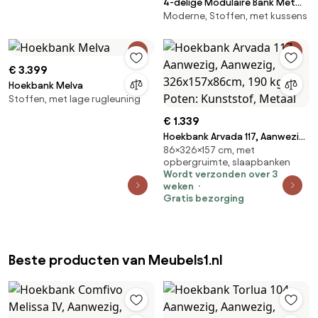
4-delige Modulaire Bank Met
Moderne, Stoffen, met kussens
Gestoffeerde Poef Fogler
Corduroy Kameelbruin - Sklum
€ 3.399
Hoekbank Melva
Stoffen, met lage rugleuning
€ 1.339
Hoekbank Arvada 117, Aanwezig,
86×326×157 cm, met
Aanwezig, 326x157x86cm, 190
opbergruimte, slaapbanken
kg, Poten: Kunststof, Metaal
Wordt verzonden over 3
weken
Gratis bezorging
Beste producten van Meubels1.nl