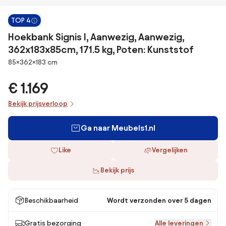
TOP 4
Hoekbank Signis I, Aanwezig, Aanwezig,
362x183x85cm, 171.5 kg, Poten: Kunststof
Afmetingen
85×362×183 cm
€ 1.169
Bekijk prijsverloop
Ga naar Meubels1.nl
Like
Vergelijken
Bekijk prijs
Beschikbaarheid
Wordt verzonden over 5 dagen
Gratis bezorging
Alle leveringen