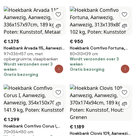
€ 1.375
€ 950
Hoekbank Arvada 115, Aanwezig,
Hoekbank Comfivo Fortuna,
97×336×157 cm, met
80×313×139 cm
Aanwezig, 336x157x97cm, 189
Aanwezig, Aanwezig,
opbergruimte, slaapbanken
Wordt verzonden over 3
kg, Poten: Kunststof, Metaal
313x139x80cm, 102 kg, Poten:
Wordt verzonden over 3
weken
Kunststof
weken
Gratis bezorging
Gratis bezorging
€ 1.299
Hoekbank Comfivo Corus I,
€ 1.189
70×354×150 cm
Aanwezig, Aanwezig,
Hoekbank Clovis 109, Aanwezig,