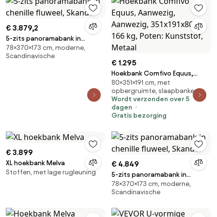
€ 3.879,2
5-zits panoramabank in
78×370×173 cm, moderne,
chenille fluweel, Skander
Scandinavische
€ 1.295
Hoekbank Comfivo Equus,
80×351×191 cm, met
Aanwezig, Aanwezig,
opbergruimte, slaapbanken
351x191x80cm, 166 kg, Poten:
Wordt verzonden over 5
Kunststof, Metaal
dagen
Gratis bezorging
€ 3.899
XL hoekbank Melva
€ 4.849
Stoffen, met lage rugleuning
5-zits panoramabank in
78×370×173 cm, moderne,
chenille fluweel, Skander
Scandinavische