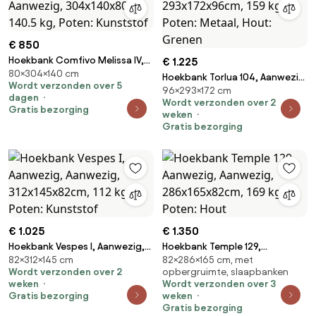
€ 850
Hoekbank Comfivo Melissa IV,
€ 1.225
80×304×140 cm
Aanwezig, Aanwezig,
Hoekbank Torlua 104, Aanwezig,
Wordt verzonden over 5
304x140x80cm, 140.5 kg,
96×293×172 cm
Aanwezig, 293x172x96cm, 159
dagen
Poten: Kunststof
Wordt verzonden over 2
kg, Poten: Metaal, Hout:
Gratis bezorging
weken
Grenen
Gratis bezorging
€ 1.025
€ 1.350
Hoekbank Vespes I, Aanwezig,
Hoekbank Temple 129,
82×312×145 cm
82×286×165 cm, met
Aanwezig, 312x145x82cm, 112
Aanwezig, Aanwezig,
Wordt verzonden over 2
opbergruimte, slaapbanken
kg, Poten: Kunststof
286x165x82cm, 169 kg, Poten:
weken
Wordt verzonden over 3
Hout
Gratis bezorging
weken
Gratis bezorging