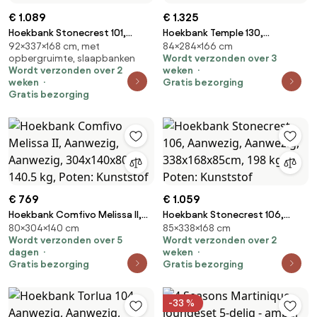
€ 1.089
€ 1.325
Hoekbank Stonecrest 101,
Hoekbank Temple 130,
92×337×168 cm, met
84×284×166 cm
Aanwezig, Aanwezig,
Aanwezig, Aanwezig,
opbergruimte, slaapbanken
Wordt verzonden over 3
337x168x92cm, 194 kg, Poten:
284x166x84cm, 179 kg, Poten:
Wordt verzonden over 2
weken
Metaal
Kunststof
weken
Gratis bezorging
Gratis bezorging
€ 769
€ 1.059
Hoekbank Comfivo Melissa II,
Hoekbank Stonecrest 106,
80×304×140 cm
85×338×168 cm
Aanwezig, Aanwezig,
Aanwezig, Aanwezig,
Wordt verzonden over 5
Wordt verzonden over 2
304x140x80cm, 140.5 kg,
338x168x85cm, 198 kg, Poten:
dagen
weken
Poten: Kunststof
Kunststof
Gratis bezorging
Gratis bezorging
-33 %