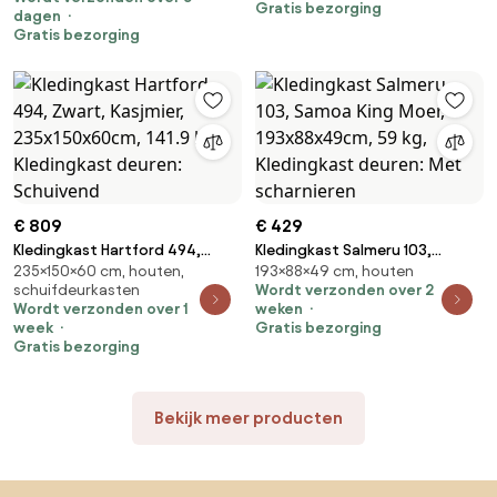
Kledingkast deuren: Schuivend,
Gratis bezorging
dagen
Aantal planken: 5, Aantal
Gratis bezorging
planken: 5
€ 809
€ 429
Kledingkast Hartford 494,
Kledingkast Salmeru 103,
235×150×60 cm, houten,
193×88×49 cm, houten
Zwart, Kasjmier, 235x150x60cm,
Samoa King Moer,
schuifdeurkasten
Wordt verzonden over 2
141.9 kg, Kledingkast deuren:
193x88x49cm, 59 kg,
Wordt verzonden over 1
weken
Schuivend
Kledingkast deuren: Met
week
Gratis bezorging
scharnieren
Gratis bezorging
Bekijk meer producten
Sla de voettekst over, ga naar het begin van de pagina