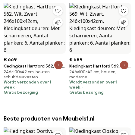
€ 669
€ 689
Kledingkast Hartford 562, Wit,
Kledingkast Hartford 569, Wit,
246×100×42 cm, houten,
246×100×42 cm, houten,
Zwart, 246x100x42cm,
Zwart, 246x100x42cm,
schuifdeurkasten
moderne
Kledingkast deuren: Met
Kledingkast deuren: Met
Wordt verzonden over 1
Wordt verzonden over 1
scharnieren, Aantal planken: 6,
scharnieren, Aantal planken: 6,
week
week
Aantal planken: 6
Aantal planken: 6
Gratis bezorging
Gratis bezorging
Beste producten van Meubels1.nl