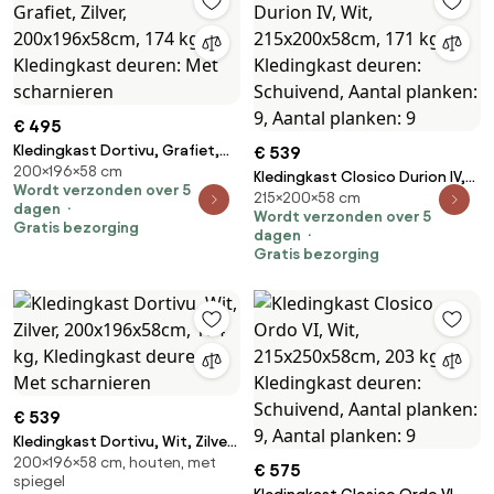
€ 495
Kledingkast Dortivu, Grafiet,
€ 539
200×196×58 cm
Zilver, 200x196x58cm, 174 kg,
Kledingkast Closico Durion IV,
Wordt verzonden over 5
Kledingkast deuren: Met
215×200×58 cm
Wit, 215x200x58cm, 171 kg,
dagen
scharnieren
Wordt verzonden over 5
Kledingkast deuren: Schuivend,
Gratis bezorging
dagen
Aantal planken: 9, Aantal
Gratis bezorging
planken: 9
€ 539
Kledingkast Dortivu, Wit, Zilver,
200×196×58 cm, houten, met
200x196x58cm, 174 kg,
€ 575
spiegel
Kledingkast deuren: Met