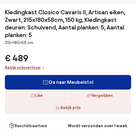
Kledingkast Closico Cavaris II, Artisan eiken,
Zwart, 215x180x58cm, 150 kg, Kledingkast
deuren: Schuivend, Aantal planken: 5, Aantal
planken: 5
Afmetingen
215×180×58 cm
€ 489
Bekijk prijsverloop
Ga naar Meubels1.nl
Like
Vergelijken
Bekijk prijs
Beschikbaarheid
Wordt verzonden over 1 week