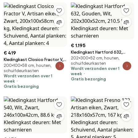
€ 1.195
Kledingkast Hartford 632,
€ 419
202×300×52 cm, houten,
Gouden, Wit, 202x300x52cm,
Kledingkast Closico Fractor V,
schuifdeurkasten
210.5 kg, Kledingkast deuren:
200×100×58 cm, houten,
Artisan eiken, Zwart,
Wordt verzonden over 1
schuifdeurkasten
Met scharnieren
200x100x58cm, 89 kg,
week
Wordt verzonden over 1
Kledingkast deuren: Schuivend,
Gratis bezorging
week
Aantal planken: 4, Aantal
Gratis bezorging
planken: 4