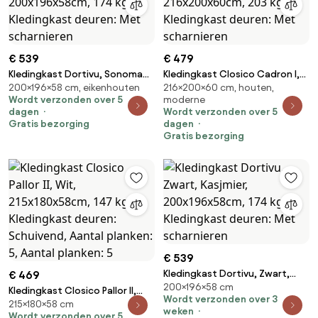
€ 539
€ 479
Kledingkast Dortivu, Sonoma
Kledingkast Closico Cadron I,
200×196×58 cm, eikenhouten
216×200×60 cm, houten,
eik, Zilver, 200x196x58cm, 174
Kasjmier, Zwart,
Wordt verzonden over 5
moderne
kg, Kledingkast deuren: Met
216x200x60cm, 203 kg,
dagen
Wordt verzonden over 5
scharnieren
Kledingkast deuren: Met
Gratis bezorging
dagen
scharnieren
Gratis bezorging
€ 539
Kledingkast Dortivu, Zwart,
€ 469
200×196×58 cm
Kasjmier, 200x196x58cm, 174
Kledingkast Closico Pallor II,
Wordt verzonden over 3
kg, Kledingkast deuren: Met
215×180×58 cm
Wit, 215x180x58cm, 147 kg,
weken
Wordt verzonden over 5
scharnieren