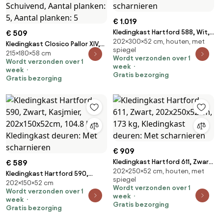
€ 1.019
Kledingkast Hartford 588, Wit,
€ 509
202×300×52 cm, houten, met
Zwart, 202x300x52cm, 210.5
Kledingkast Closico Pallor XIV,
spiegel
kg, Kledingkast deuren: Met
215×180×58 cm
Wit, 215x180x58cm, 139 kg,
Wordt verzonden over 1
Wordt verzonden over 1
scharnieren
Kledingkast deuren: Schuivend,
week
week
Aantal planken: 5, Aantal
Gratis bezorging
Gratis bezorging
planken: 5
€ 909
Kledingkast Hartford 611, Zwart,
€ 589
202×250×52 cm, houten, met
202x250x52cm, 173 kg,
Kledingkast Hartford 590,
spiegel
Kledingkast deuren: Met
202×150×52 cm
Zwart, Kasjmier, 202x150x52cm,
Wordt verzonden over 1
Wordt verzonden over 1
scharnieren
104.8 kg, Kledingkast deuren:
week
week
Met scharnieren
Gratis bezorging
Gratis bezorging