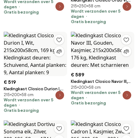
Kledingkast Closico Ordo VI,
Wordt verzonden over 5
scharnieren
215×250×58 cm
Wit, 215x250x58cm, 203 kg,
dagen
Wordt verzonden over 5
Gratis bezorging
Kledingkast deuren: Schuivend,
dagen
Aantal planken: 9, Aantal
Gratis bezorging
planken: 9
€ 589
Kledingkast Closico Navor III,
€ 519
215×200×58 cm
Gouden, Kasjmier,
Kledingkast Closico Durion I,
Wordt verzonden over 5
215x200x58cm, 176 kg,
215×200×58 cm
Wit, 215x200x58cm, 169 kg,
dagen
Wordt verzonden over 5
Kledingkast deuren: Met
Kledingkast deuren: Schuivend,
Gratis bezorging
dagen
scharnieren
Aantal planken: 9, Aantal
Gratis bezorging
planken: 9