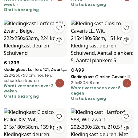
Kledingkast deuren: Met
Kledingkast deuren: Met
week
Gratis bezorging
scharnieren
scharnieren
Gratis bezorging
€ 1.339
Kledingkast Lorfera 101, Zwart,
€ 499
222×250×63 cm, houten,
Beige, 222x250x63cm, 224 kg,
Kledingkast Closico Cavaris III,
schuifdeurkasten
Kledingkast deuren: Schuivend
215×180×58 cm
Wit, 215x180x58cm, 151 kg,
Wordt verzonden over 2
Wordt verzonden over 5
Kledingkast deuren: Schuivend,
weken
dagen
Aantal planken: 5, Aantal
Gratis bezorging
Gratis bezorging
planken: 5