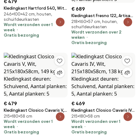
€ 479
Kledingkast Hartford 540, Wit,
€ 689
246×100×42 cm, houten,
Zwart, 246x100x42cm, 88.6 kg,
Kledingkast Fresno 122, Artisan
schuifdeurkasten
Kledingkast deuren: Met
218×160×57 cm, houten,
eiken, Zwart, 218x160x57cm, 167
Wordt verzonden over 1
scharnieren
schuifdeurkasten
kg, Kledingkast deuren:
week
Wordt verzonden over 2
Schuivend, Aantal planken: 5,
Gratis bezorging
weken
Aantal planken: 5
Gratis bezorging
€ 479
€ 469
Kledingkast Closico Cavaris V,
Kledingkast Closico Cavaris IV,
215×180×58 cm
215×180×58 cm
Wit, 215x180x58cm, 149 kg,
Wit, 215x180x58cm, 138 kg,
Wordt verzonden over 1
Wordt verzonden over 1
Kledingkast deuren: Schuivend,
Kledingkast deuren: Schuivend,
week
week
Aantal planken: 5, Aantal
Aantal planken: 5, Aantal
Gratis bezorging
Gratis bezorging
planken: 5
planken: 5