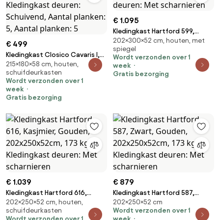
€ 1.095
Kledingkast Hartford 599,
202×300×52 cm, houten, met
Zwart, 202x300x52cm, 203.5
€ 499
spiegel
kg, Kledingkast deuren: Met
Kledingkast Closico Cavaris I,
Wordt verzonden over 1
scharnieren
215×180×58 cm, houten,
Artisan eiken, Wit,
week
schuifdeurkasten
Gratis bezorging
215x180x58cm, 150 kg,
Wordt verzonden over 1
Kledingkast deuren: Schuivend,
week
Aantal planken: 5, Aantal
Gratis bezorging
planken: 5
€ 1.039
€ 879
Kledingkast Hartford 616,
Kledingkast Hartford 587,
202×250×52 cm, houten,
202×250×52 cm
Kasjmier, Gouden,
Zwart, Gouden,
schuifdeurkasten
Wordt verzonden over 1
202x250x52cm, 173 kg,
202x250x52cm, 173 kg,
Wordt verzonden over 1
week