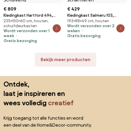
€ 809
€ 429
Kledingkast Hartford 494,
Kledingkast Salmeru 103,
235×150×60 cm, houten,
193×88×49 cm, houten
Zwart, Kasjmier, 235x150x60cm,
Samoa King Moer,
schuifdeurkasten
Wordt verzonden over 2
141.9 kg, Kledingkast deuren:
193x88x49cm, 59 kg,
Wordt verzonden over 1
weken
Schuivend
Kledingkast deuren: Met
week
Gratis bezorging
scharnieren
Gratis bezorging
Bekijk meer producten
Sla de voettekst over, ga naar het begin van de pagina
Ontdek,
laat je inspireren en
wees volledig
creatief
Krijg toegang tot alle functies en word
een deel van de Home&Decor-community.