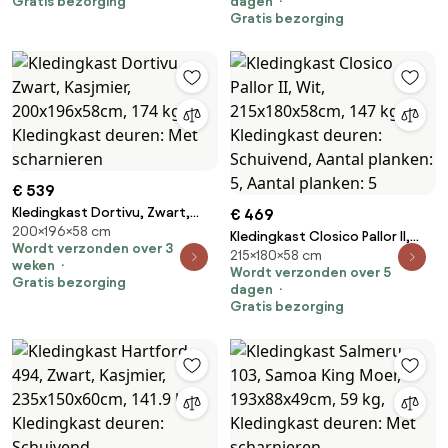
Gratis bezorging
dagen
scharnieren
scharnieren
Gratis bezorging
€ 539
Kledingkast Dortivu, Zwart,
€ 469
200×196×58 cm
Kasjmier, 200x196x58cm, 174
Kledingkast Closico Pallor II,
Wordt verzonden over 3
kg, Kledingkast deuren: Met
215×180×58 cm
Wit, 215x180x58cm, 147 kg,
weken
scharnieren
Wordt verzonden over 5
Kledingkast deuren: Schuivend,
Gratis bezorging
dagen
Aantal planken: 5, Aantal
Gratis bezorging
planken: 5