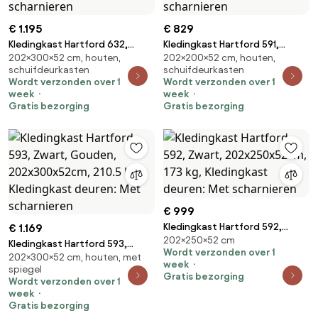
€ 1.195
€ 829
Kledingkast Hartford 632,
Kledingkast Hartford 591,
202×300×52 cm, houten,
202×200×52 cm, houten,
Gouden, Wit, 202x300x52cm,
Gouden, Kasjmier,
schuifdeurkasten
schuifdeurkasten
210.5 kg, Kledingkast deuren:
202x200x52cm, 135.3 kg,
Wordt verzonden over 1
Wordt verzonden over 1
Met scharnieren
Kledingkast deuren: Met
week
week
scharnieren
Gratis bezorging
Gratis bezorging
€ 999
Kledingkast Hartford 592,
€ 1.169
202×250×52 cm
Zwart, 202x250x52cm, 173 kg,
Kledingkast Hartford 593,
Wordt verzonden over 1
Kledingkast deuren: Met
202×300×52 cm, houten, met
Zwart, Gouden,
week
spiegel
scharnieren
202x300x52cm, 210.5 kg,
Gratis bezorging
Wordt verzonden over 1
Kledingkast deuren: Met
week
scharnieren
Gratis bezorging