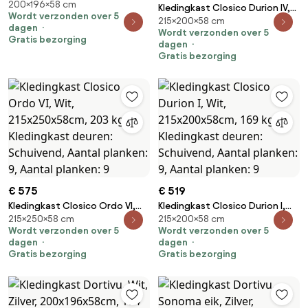
200×196×58 cm
Zilver, 200x196x58cm, 174 kg,
Kledingkast Closico Durion IV,
Wordt verzonden over 5
Kledingkast deuren: Met
215×200×58 cm
Wit, 215x200x58cm, 171 kg,
dagen
scharnieren
Wordt verzonden over 5
Kledingkast deuren: Schuivend,
Gratis bezorging
dagen
Aantal planken: 9, Aantal
Gratis bezorging
planken: 9
€ 575
€ 519
Kledingkast Closico Ordo VI,
Kledingkast Closico Durion I,
215×250×58 cm
215×200×58 cm
Wit, 215x250x58cm, 203 kg,
Wit, 215x200x58cm, 169 kg,
Wordt verzonden over 5
Wordt verzonden over 5
Kledingkast deuren: Schuivend,
Kledingkast deuren: Schuivend,
dagen
dagen
Aantal planken: 9, Aantal
Aantal planken: 9, Aantal
Gratis bezorging
Gratis bezorging
planken: 9
planken: 9