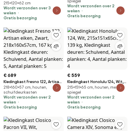
spiegel
Kledingkast deuren: Schuivend
215×120×62 cm
215x120x62cm, 126.5 kg,
Wordt verzonden over 2
Wordt verzonden over 3
Kledingkast deuren: Schuivend,
weken
weken
Aantal planken: 5, Aantal
Gratis bezorging
Gratis bezorging
planken: 5
€ 689
€ 559
Kledingkast Fresno 122, Artisan
Kledingkast Honolulu 124, Wit,
218×160×57 cm, houten,
215×151×65 cm, houten, met
eiken, Zwart, 218x160x57cm, 167
215x151x65cm, 139 kg,
schuifdeurkasten
spiegel
kg, Kledingkast deuren:
Kledingkast deuren: Schuivend,
Wordt verzonden over 2
Wordt verzonden over 2
Schuivend, Aantal planken: 5,
Aantal planken: 4, Aantal
weken
weken
Aantal planken: 5
planken: 4
Gratis bezorging
Gratis bezorging