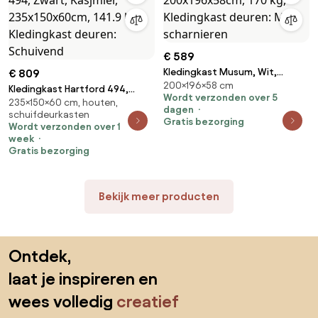
€ 589
Kledingkast Musum, Wit,
€ 809
200×196×58 cm
200x196x58cm, 170 kg,
Kledingkast Hartford 494,
Wordt verzonden over 5
Kledingkast deuren: Met
235×150×60 cm, houten,
Zwart, Kasjmier, 235x150x60cm,
dagen
schuifdeurkasten
scharnieren
141.9 kg, Kledingkast deuren:
Gratis bezorging
Wordt verzonden over 1
Schuivend
week
Gratis bezorging
Bekijk meer producten
Sla de voettekst over, ga naar het begin van de pagina
Ontdek,
laat je inspireren en
wees volledig
creatief