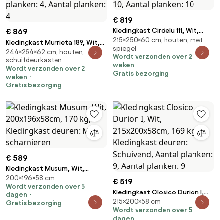
€ 819
Kledingkast Cirdelu 111, Wit,
€ 869
215×250×60 cm, houten, met
215x250x60cm, 241 kg,
Kledingkast Murrieta 189, Wit,
spiegel
Kledingkast deuren: Schuivend,
244×254×62 cm, houten,
244x254x62cm, 191.5 kg,
Wordt verzonden over 2
schuifdeurkasten
Aantal planken: 10, Aantal
Kledingkast deuren: Schuivend,
weken
Wordt verzonden over 2
planken: 10
Aantal planken: 4, Aantal
Gratis bezorging
weken
planken: 4
Gratis bezorging
€ 589
Kledingkast Musum, Wit,
200×196×58 cm
200x196x58cm, 170 kg,
€ 519
Wordt verzonden over 5
Kledingkast deuren: Met
Kledingkast Closico Durion I,
dagen
scharnieren
215×200×58 cm
Wit, 215x200x58cm, 169 kg,
Gratis bezorging
Wordt verzonden over 5
Kledingkast deuren: Schuivend,
dagen