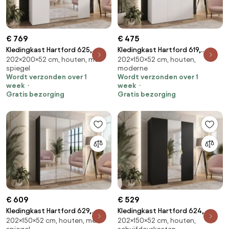
€ 769
€ 475
Kledingkast Hartford 625,
Kledingkast Hartford 619,
202×200×52 cm, houten, met
202×150×52 cm, houten,
Zwart, Wit, 202x200x52cm,
Zwart, Wit, 202x150x52cm,
spiegel
moderne
135.3 kg, Kledingkast deuren:
104.8 kg, Kledingkast deuren:
Wordt verzonden over 1
Wordt verzonden over 1
Met scharnieren
Met scharnieren
week
week
Gratis bezorging
Gratis bezorging
€ 609
€ 529
Kledingkast Hartford 629,
Kledingkast Hartford 624,
202×150×52 cm, houten, met
202×150×52 cm, houten,
Zwart, 202x150x52cm, 104.8 kg,
Gouden, Zwart, 202x150x52cm,