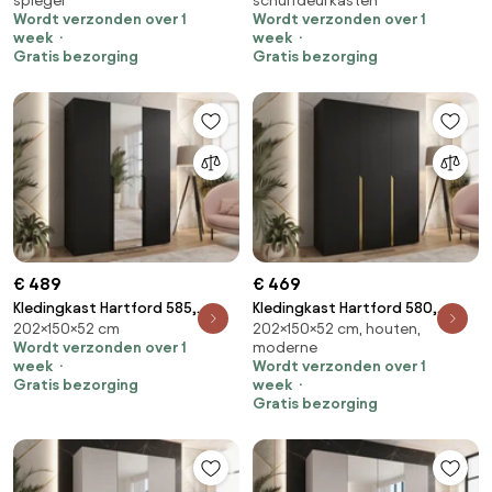
spiegel
schuifdeurkasten
Kledingkast deuren: Met
104.8 kg, Kledingkast deuren:
Wordt verzonden over 1
Wordt verzonden over 1
scharnieren
Met scharnieren
week
week
Gratis bezorging
Gratis bezorging
€ 489
€ 469
Kledingkast Hartford 585,
Kledingkast Hartford 580,
202×150×52 cm
202×150×52 cm, houten,
Zwart, 202x150x52cm, 104.8 kg,
Zwart, Gouden, 202x150x52cm,
Wordt verzonden over 1
moderne
Kledingkast deuren: Met
104.8 kg, Kledingkast deuren:
week
Wordt verzonden over 1
scharnieren
Met scharnieren
Gratis bezorging
week
Gratis bezorging