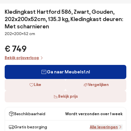
Kledingkast Hartford 586, Zwart, Gouden,
202x200x52cm, 135.3 kg, Kledingkast deuren:
Met scharnieren
Afmetingen
202×200×52 cm
€ 749
Bekijk prijsverloop
Ga naar Meubels1.nl
Like
Vergelijken
Bekijk prijs
Beschikbaarheid
Wordt verzonden over 1 week
Gratis bezorging
Alle leveringen