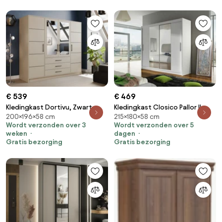
€ 539
€ 469
Kledingkast Dortivu, Zwart,
Kledingkast Closico Pallor II,
200×196×58 cm
215×180×58 cm
Kasjmier, 200x196x58cm, 174
Wit, 215x180x58cm, 147 kg,
Wordt verzonden over 3
Wordt verzonden over 5
kg, Kledingkast deuren: Met
Kledingkast deuren: Schuivend,
weken
dagen
scharnieren
Aantal planken: 5, Aantal
Gratis bezorging
Gratis bezorging
planken: 5