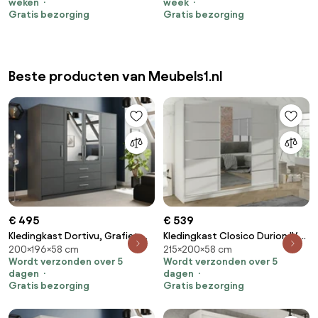
weken
week
Aantal planken: 5
Aantal planken: 6
Gratis bezorging
Gratis bezorging
Beste producten van Meubels1.nl
€ 495
€ 539
Kledingkast Dortivu, Grafiet,
Kledingkast Closico Durion IV,
200×196×58 cm
215×200×58 cm
Zilver, 200x196x58cm, 174 kg,
Wit, 215x200x58cm, 171 kg,
Wordt verzonden over 5
Wordt verzonden over 5
Kledingkast deuren: Met
Kledingkast deuren: Schuivend,
dagen
dagen
scharnieren
Aantal planken: 9, Aantal
Gratis bezorging
Gratis bezorging
planken: 9