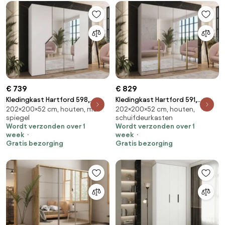
€ 739
€ 829
Kledingkast Hartford 598,
Kledingkast Hartford 591,
202×200×52 cm, houten, met
202×200×52 cm, houten,
Zwart, Wit, 202x200x52cm,
Gouden, Kasjmier,
spiegel
schuifdeurkasten
135.3 kg, Kledingkast deuren:
202x200x52cm, 135.3 kg,
Wordt verzonden over 1
Wordt verzonden over 1
Met scharnieren
Kledingkast deuren: Met
week
week
scharnieren
Gratis bezorging
Gratis bezorging