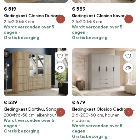
€ 519
€ 589
Kledingkast Closico Durion I,
Kledingkast Closico Navor III,
215×200×58 cm
215×200×58 cm
Wit, 215x200x58cm, 169 kg,
Gouden, Kasjmier,
Wordt verzonden over 5
Wordt verzonden over 5
Kledingkast deuren: Schuivend,
215x200x58cm, 176 kg,
dagen
dagen
Aantal planken: 9, Aantal
Kledingkast deuren: Met
Gratis bezorging
Gratis bezorging
planken: 9
scharnieren
€ 539
€ 479
Kledingkast Dortivu, Sonoma
Kledingkast Closico Cadron I,
200×196×58 cm, eikenhouten
216×200×60 cm, houten,
eik, Zilver, 200x196x58cm, 174
Kasjmier, Zwart,
Wordt verzonden over 5
moderne
kg, Kledingkast deuren: Met
216x200x60cm, 203 kg,
dagen
Wordt verzonden over 5
scharnieren
Kledingkast deuren: Met
Gratis bezorging
dagen
scharnieren
Gratis bezorging