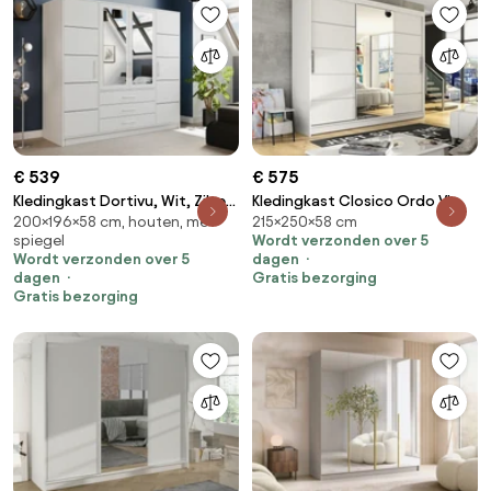
€ 539
€ 575
Kledingkast Dortivu, Wit, Zilver,
Kledingkast Closico Ordo VI,
200×196×58 cm, houten, met
215×250×58 cm
200x196x58cm, 174 kg,
Wit, 215x250x58cm, 203 kg,
spiegel
Wordt verzonden over 5
Kledingkast deuren: Met
Kledingkast deuren: Schuivend,
Wordt verzonden over 5
dagen
scharnieren
Aantal planken: 9, Aantal
dagen
Gratis bezorging
planken: 9
Gratis bezorging