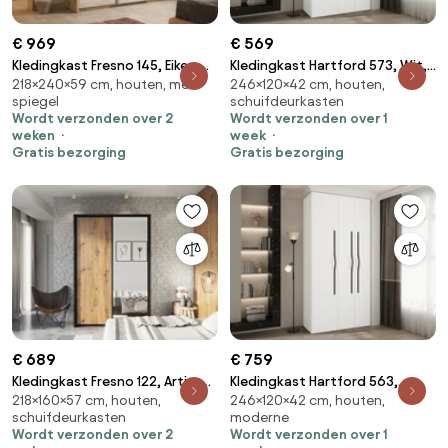
€ 969
€ 569
Kledingkast Fresno 145, Eiken,
Kledingkast Hartford 573, Wit,
218×240×59 cm, houten, met
246×120×42 cm, houten,
218x240x59cm, 229 kg,
Zwart, 246x120x42cm, 100.3
spiegel
schuifdeurkasten
Kledingkast deuren: Schuivend
kg, Kledingkast deuren: Met
Wordt verzonden over 2
Wordt verzonden over 1
scharnieren, Aantal planken: 8,
weken
week
Aantal planken: 8
Gratis bezorging
Gratis bezorging
€ 689
€ 759
Kledingkast Fresno 122, Artisan
Kledingkast Hartford 563,
218×160×57 cm, houten,
246×120×42 cm, houten,
eiken, Zwart, 218x160x57cm, 167
Zwart, Wit, 246x120x42cm, 114
schuifdeurkasten
moderne
kg, Kledingkast deuren:
kg, Kledingkast deuren: Met
Wordt verzonden over 2
Wordt verzonden over 1
Schuivend, Aantal planken: 5,
scharnieren, Aantal planken: 6,