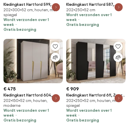
Kledingkast Hartford 599,
Kledingkast Hartford 587,
202×300×52 cm, houten, met
202×250×52 cm
Zwart, 202x300x52cm, 203.5
Zwart, Gouden,
spiegel
Wordt verzonden over 1
kg, Kledingkast deuren: Met
202x250x52cm, 173 kg,
Wordt verzonden over 1
week
scharnieren
Kledingkast deuren: Met
week
Gratis bezorging
scharnieren
Gratis bezorging
€ 475
€ 909
Kledingkast Hartford 604,
Kledingkast Hartford 611, Zwart,
202×150×52 cm, houten,
202×250×52 cm, houten, met
Kasjmier, Gouden,
202x250x52cm, 173 kg,
moderne
spiegel
202x150x52cm, 104.8 kg,
Kledingkast deuren: Met
Wordt verzonden over 1
Wordt verzonden over 1
Kledingkast deuren: Met
scharnieren
week
week
scharnieren
Gratis bezorging
Gratis bezorging