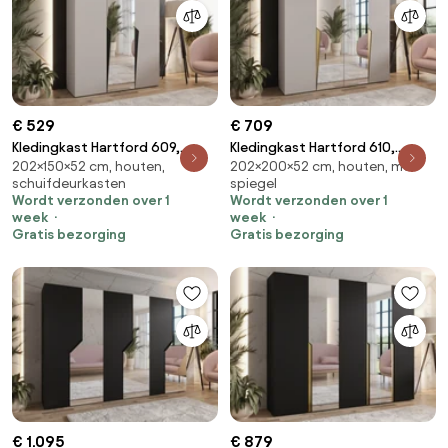
€ 529
€ 709
Kledingkast Hartford 609,
Kledingkast Hartford 610,
202×150×52 cm, houten,
202×200×52 cm, houten, met
Kasjmier, Zwart, 202x150x52cm,
Kasjmier, Gouden,
schuifdeurkasten
spiegel
104.8 kg, Kledingkast deuren:
202x200x52cm, 135.3 kg,
Wordt verzonden over 1
Wordt verzonden over 1
Met scharnieren
Kledingkast deuren: Met
week
week
scharnieren
Gratis bezorging
Gratis bezorging
€ 1.095
€ 879