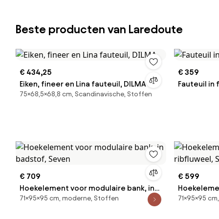
Beste producten van Laredoute
€ 434,25
€ 359
Eiken, fineer en Lina fauteuil, DILMA
Fauteuil in
75×68,5×68,8 cm, Scandinavische, Stoffen
€ 709
€ 599
Hoekelement voor modulaire bank, in
Hoekelemen
71×95×95 cm, moderne, Stoffen
71×95×95 cm,
badstof, Seven
ribfluweel,