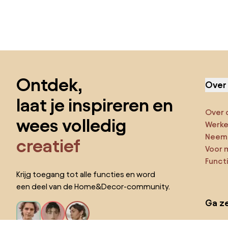
Sla de voettekst over, ga naar het begin van de pagina
Ontdek,
Over
laat je inspireren en
Over 
wees volledig
Werken
Neem 
creatief
Voor 
Funct
Krijg toegang tot alle functies en word
een deel van de Home&Decor-community.
Ga ze