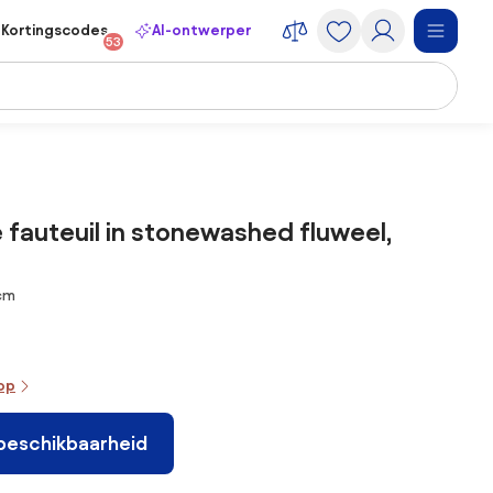
Kortingscodes
AI-ontwerper
53
 fauteuil in stonewashed fluweel,
 cm
oop
 beschikbaarheid