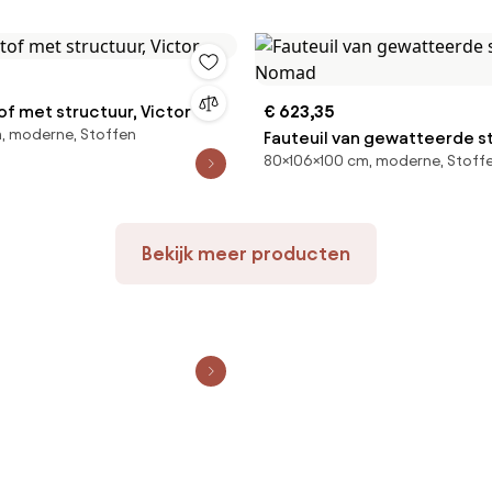
tof met structuur, Victor
€ 623,35
, moderne, Stoffen
Fauteuil van gewatteerde st
80×106×100 cm, moderne, Stoff
Nomad
Bekijk meer producten