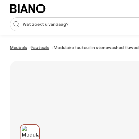
Navigatie overslaan, naar inhoud springen
Zoekopdracht invoeren
Inhoud overslaan, naar voettekst springen
Meubels
Fauteuils
Modulaire fauteuil in stonewashed fluweel