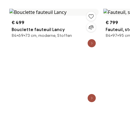
€ 499
€ 799
Bouclette fauteuil Lancy
Fauteuil, s
84×69×73 cm, moderne, Stoffen
84×97×95 cm