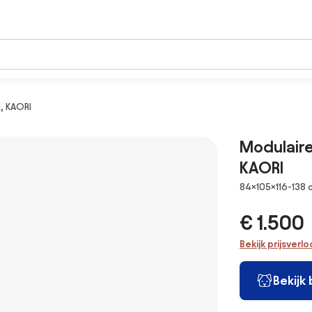
, KAORI
Modulaire
KAORI
Afmetingen
84×105×116-138
€ 1.500
Bekijk prijsverl
Bekijk