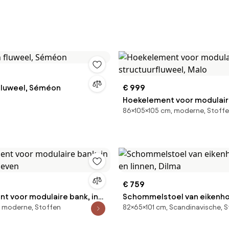
 fluweel, Séméon
€ 999
Hoekelement voor modulaire
86×105×105 cm, moderne, Stoff
structuurfluweel, Malo
€ 759
t voor modulaire bank, in
Schommelstoel van eikenhou
 moderne, Stoffen
82×65×101 cm, Scandinavische, 
 Seven
en linnen, Dilma