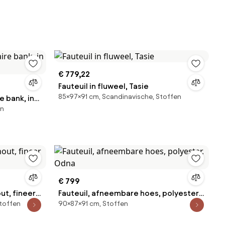
€ 779,22
Fauteuil in fluweel, Tasie
85×97×91 cm, Scandinavische, Stoffen
 bank, in
en
€ 799
t, fineer
Fauteuil, afneembare hoes, polyester,
Stoffen
90×87×91 cm, Stoffen
Odna