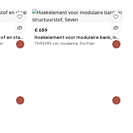
€ 659
of en staal
Hoekelement voor modulaire bank, in
en
71×95×95 cm, moderne, Stoffen
structuurstof, Seven