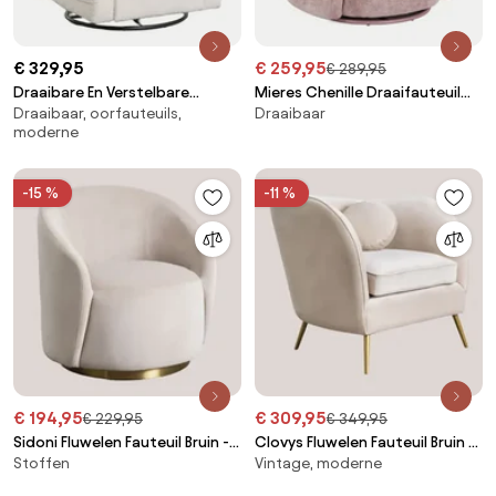
€ 329,95
€ 259,95
€ 289,95
Draaibare En Verstelbare
Mieres Chenille Draaifauteuil
Draaibaar, oorfauteuils,
Draaibaar
Fauteuil Van Nolon Bouclé Stof
Roze Wijn - Sklum
moderne
Bouclé Wit - Sklum
-15 %
-11 %
€ 194,95
€ 309,95
€ 229,95
€ 349,95
Sidoni Fluwelen Fauteuil Bruin -
Clovys Fluwelen Fauteuil Bruin -
Stoffen
Vintage, moderne
Tarwe - Sklum
Tarwe - Sklum