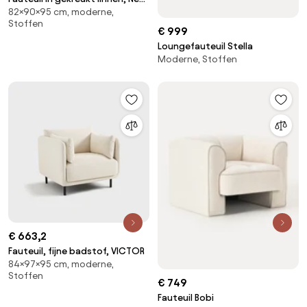
82×90×95 cm, moderne,
Chiquito
Stoffen
€ 999
Loungefauteuil Stella
Moderne, Stoffen
€ 663,2
Fauteuil, fijne badstof, VICTOR
84×97×95 cm, moderne,
Stoffen
€ 749
Fauteuil Bobi