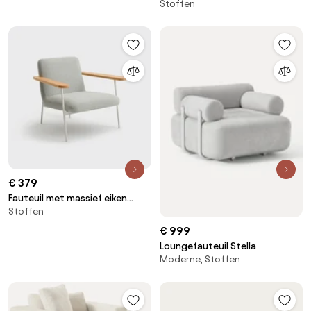
Stoffen
€ 379
Fauteuil met massief eiken
Stoffen
armleuningen en stof, Lulet
€ 999
Loungefauteuil Stella
Moderne, Stoffen