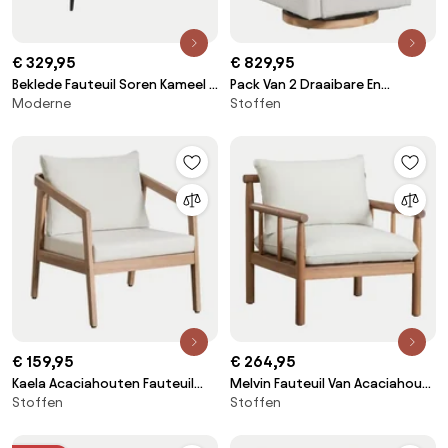
€ 329,95
€ 829,95
Beklede Fauteuil Soren Kameel -
Pack Van 2 Draaibare En
Moderne
Stoffen
Sklum
Verstelbare Fauteuils In Vako
Bouclé Stof Uit Witte Bouclé
Stof - Sklum
€ 159,95
€ 264,95
Kaela Acaciahouten Fauteuil
Melvin Fauteuil Van Acaciahout
Stoffen
Stoffen
Lichte Acaciekleur & Stof
Acacia Bruin - Sklum
Gardenia Wit - Sklum