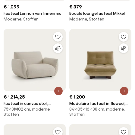
€ 1.099
€ 379
Fauteuil Lennon van linnenmix
Bouclé loungefauteuil Mikkel
Moderne, Stoffen
Moderne, Stoffen
€ 1.214,25
€ 1.200
Fauteuil in canvas stof,
Modulaire fauteuil in fluweel,
75×131×102 cm, moderne,
84×105×116-138 cm, moderne,
Spogano
KAORI
Stoffen
Stoffen