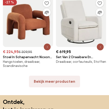
-27 %
€ 224,95
€ 619,95
€ 309,95
Stoel In Schapenvacht Nicxon
Set Van 2 Draaibare En
Hangstoelen, draaibaar,
Draaibaar, oorfauteuils, Stoffen
Rood – Klei - Sklum
Verstelbare Fauteuils In Bouclé
Scandinavische
Stof Nolon Bouclé Wit - Sklum
Bekijk meer producten
Sla de voettekst over, ga naar het begin van de pagina
Ontdek,