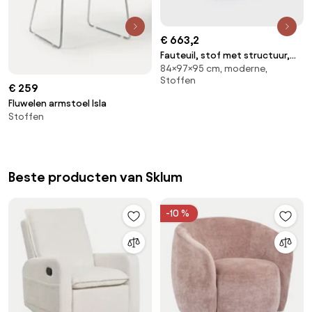
€ 663,2
Fauteuil, stof met structuur,
84×97×95 cm, moderne,
Victor
Stoffen
€ 259
Fluwelen armstoel Isla
Stoffen
Beste producten van Sklum
-10 %