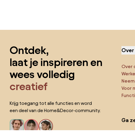
Sla de voettekst over, ga naar het begin van de pagina
Ontdek,
Over
laat je inspireren en
Over 
wees volledig
Werken
Neem 
creatief
Voor 
Funct
Krijg toegang tot alle functies en word
een deel van de Home&Decor-community.
Ga ze