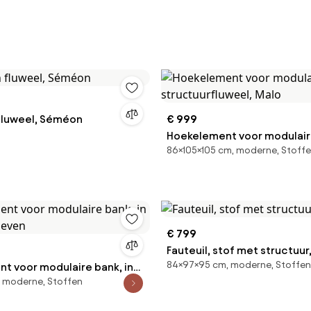
 fluweel, Séméon
€ 999
Hoekelement voor modulaire
86×105×105 cm, moderne, Stoff
structuurfluweel, Malo
€ 799
Fauteuil, stof met structuur,
84×97×95 cm, moderne, Stoffen
t voor modulaire bank, in
 moderne, Stoffen
 Seven