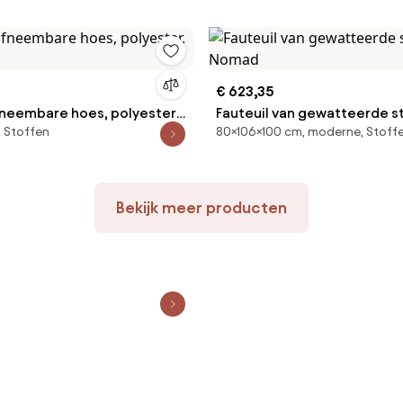
€ 623,35
afneembare hoes, polyester,
Fauteuil van gewatteerde st
 Stoffen
80×106×100 cm, moderne, Stoff
Nomad
Bekijk meer producten