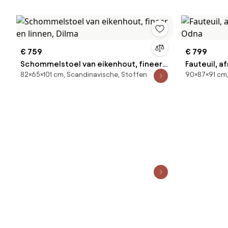
€ 759
€ 799
Schommelstoel van eikenhout, fineer
Fauteuil, 
82×65×101 cm, Scandinavische, Stoffen
90×87×91 cm,
en linnen, Dilma
Odna