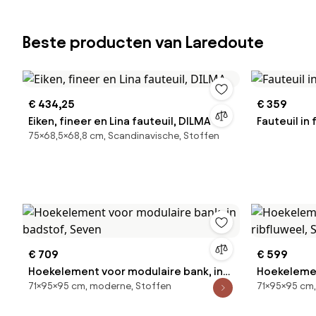
Beste producten van Laredoute
€ 434,25
€ 359
Eiken, fineer en Lina fauteuil, DILMA
Fauteuil in
75×68,5×68,8 cm, Scandinavische, Stoffen
€ 709
€ 599
Hoekelement voor modulaire bank, in
Hoekelemen
71×95×95 cm, moderne, Stoffen
71×95×95 cm,
badstof, Seven
ribfluweel,