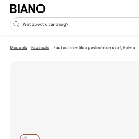
Navigatie overslaan, naar inhoud springen
Zoekopdracht invoeren
Inhoud overslaan, naar voettekst springen
Meubels
Fauteuils
Fauteuil in mêlee gevlochten stof, Helma