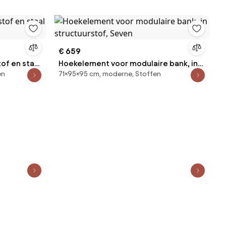
€ 659
of en staal
Hoekelement voor modulaire bank, in
en
71×95×95 cm, moderne, Stoffen
structuurstof, Seven