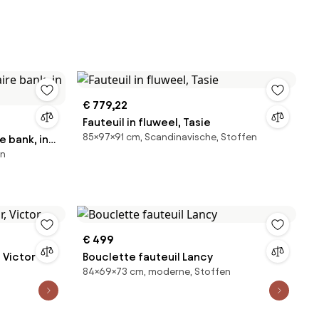
€ 779,22
Fauteuil in fluweel, Tasie
85×97×91 cm, Scandinavische, Stoffen
 bank, in
en
€ 499
 Victor
Bouclette fauteuil Lancy
84×69×73 cm, moderne, Stoffen