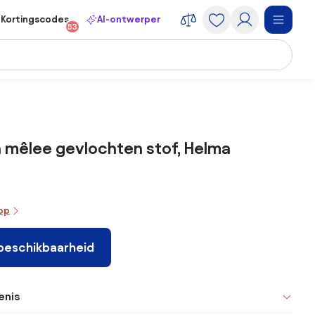
Kortingscodes
AI-ontwerper
53
in mêlee gevlochten stof, Helma
oop
 beschikbaarheid
enis