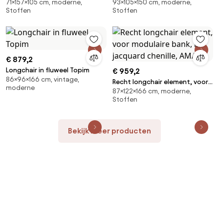
71×157×105 cm, moderne,
93×105×150 cm, moderne,
Méridiano
Lazare
Stoffen
Stoffen
€ 879,2
Longchair in fluweel Topim
€ 959,2
86×96×166 cm, vintage,
Recht longchair element, voor
moderne
87×122×166 cm, moderne,
modulaire bank, in jacquard
Stoffen
chenille, AMAD
Bekijk meer producten