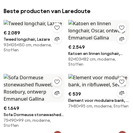
Beste producten van Laredoute
€ 2.089
Tweed longchair, Lazare
93×105×150 cm, moderne,
€ 2.549
Stoffen
Katoen en linnen longchair,
82×103×182 cm, moderne,
Oscar, ontwerp Emmanuel
Stoffen
Gallina
€ 539
Element voor modulaire bank, in
71×80×95 cm, moderne, Stoffen
ribfluweel, Seven
€ 1.649
Sofa Dormeuse stonewashed
75×190×99 cm, moderne,
fluweel, Rosebury, ontwerp
Stoffen
Emmanuel Gallina