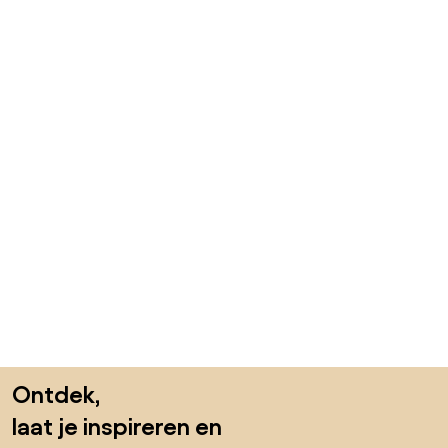
Sla de voettekst over, ga naar het begin van de pagina
Ontdek,
laat je inspireren en