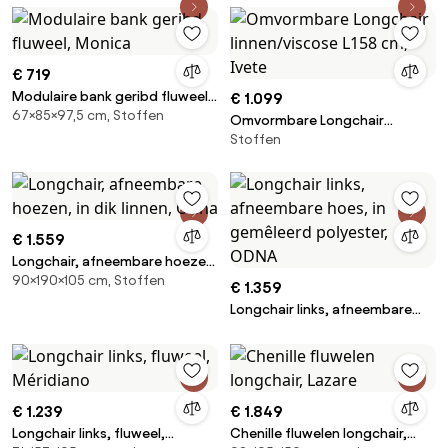
€ 719
Modulaire bank geribd fluweel,
€ 1.099
67×85×97,5 cm, Stoffen
Monica
Omvormbare Longchair
Stoffen
linnen/viscose L158 cm, Ivete
€ 1.559
Longchair, afneembare hoezen,
90×190×105 cm, Stoffen
in dik linnen, Odna
€ 1.359
Longchair links, afneembare
hoes, in gemêleerd polyester,
ODNA
€ 1.239
€ 1.849
Longchair links, fluweel,
Chenille fluwelen longchair,