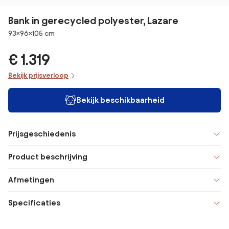
Bank in gerecycled polyester, Lazare
Afmetingen
93×96×105 cm
€ 1.319
Bekijk prijsverloop
Bekijk beschikbaarheid
Prijsgeschiedenis
Product beschrijving
Afmetingen
Specificaties