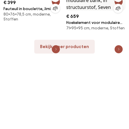
€ 399
Fauteuil in bouclette, Jimi
80×76×78,5 cm, moderne,
€ 659
Stoffen
Hoekelement voor modulaire
71×95×95 cm, moderne, Stoffen
bank, in structuurstof, Seven
Bekijk meer producten