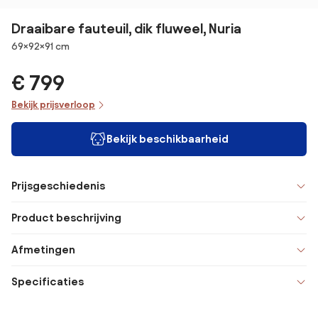
Draaibare fauteuil, dik fluweel, Nuria
Afmetingen
69×92×91 cm
€ 799
Bekijk prijsverloop
Bekijk beschikbaarheid
Prijsgeschiedenis
Product beschrijving
Afmetingen
Specificaties