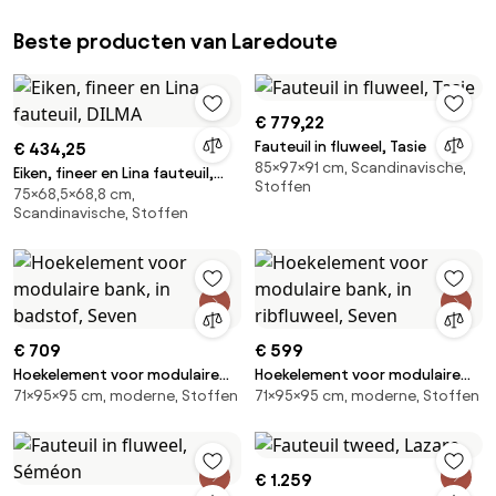
Beste producten van Laredoute
€ 779,22
Fauteuil in fluweel, Tasie
€ 434,25
85×97×91 cm, Scandinavische,
Eiken, fineer en Lina fauteuil,
Stoffen
75×68,5×68,8 cm,
DILMA
Scandinavische, Stoffen
€ 709
€ 599
Hoekelement voor modulaire
Hoekelement voor modulaire
71×95×95 cm, moderne, Stoffen
71×95×95 cm, moderne, Stoffen
bank, in badstof, Seven
bank, in ribfluweel, Seven
€ 1.259