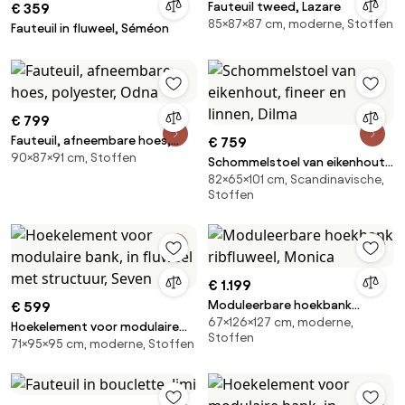
Fauteuil tweed, Lazare
€ 359
85×87×87 cm, moderne, Stoffen
Fauteuil in fluweel, Séméon
€ 799
Fauteuil, afneembare hoes,
€ 759
90×87×91 cm, Stoffen
polyester, Odna
Schommelstoel van eikenhout,
82×65×101 cm, Scandinavische,
fineer en linnen, Dilma
Stoffen
€ 1.199
Moduleerbare hoekbank
€ 599
67×126×127 cm, moderne,
ribfluweel, Monica
Hoekelement voor modulaire
Stoffen
71×95×95 cm, moderne, Stoffen
bank, in fluweel met structuur,
Seven