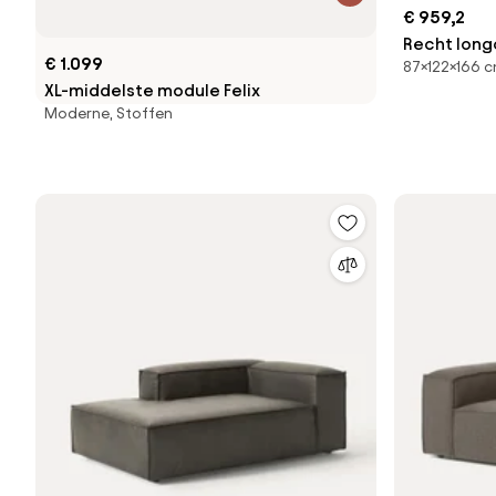
€ 959,2
Recht long
€ 1.099
87×122×166 c
modulaire b
XL-middelste module Felix
AMAD
Moderne, Stoffen