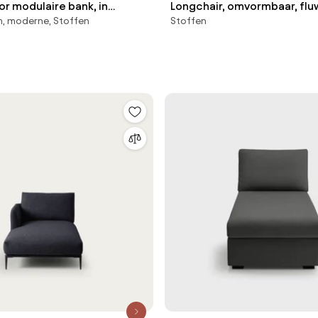
r modulaire bank, in
Longchair, omvormbaar, flu
m, moderne, Stoffen
Stoffen
 Seven
cm, Ivete