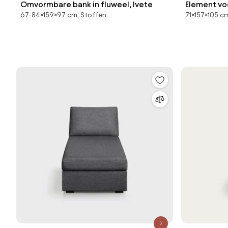
Omvormbare bank in fluweel, Ivete
Element voo
67-84×159×97 cm, Stoffen
71×157×105 c
ribfluweel,