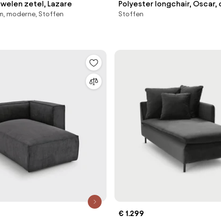
uwelen zetel, Lazare
Polyester longchair, Oscar,
m, moderne, Stoffen
Stoffen
Emmanuel Gallina
€ 1.299