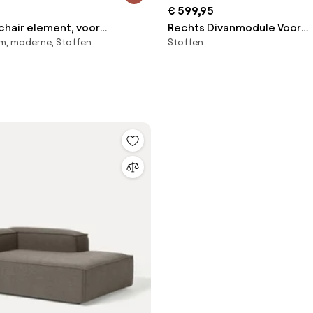
€ 599,95
chair element, voor
Rechts Divanmodule Voor
m, moderne, Stoffen
Stoffen
ank, in jacquard chenille,
Gestoffeerde Modulaire B
Bouclé Groen – Salie - Sklu