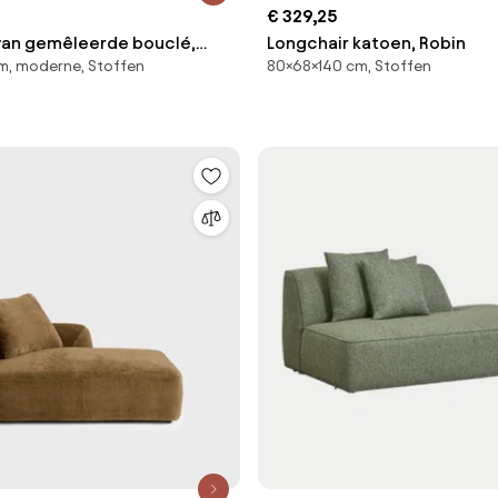
€ 329,25
van gemêleerde bouclé,
Longchair katoen, Robin
m, moderne, Stoffen
80×68×140 cm, Stoffen
erp Emmanuel Gallina