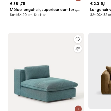
€ 381,75
€ 2.015,1
Mêlee longchair, superieur comfort,
Longchair 
86×68×140 cm, Stoffen
82×103×182 c
Robin
Oscar ontw