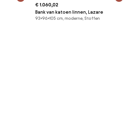
€ 1.060,02
Bank van katoen linnen, Lazare
93×96×105 cm, moderne, Stoffen
ank Cardea
m