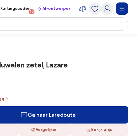
Kortingscodes
AI-ontwerper
72
fluwelen zetel, Lazare
oop
Ga naar Laredoute
Vergelijken
Bekijk prijs