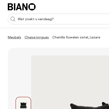
Navigatie overslaan, naar inhoud springen
Zoekopdracht invoeren
Inhoud overslaan, naar voettekst springen
Meubels
Chaise longues
Chenille fluwelen zetel, Lazare