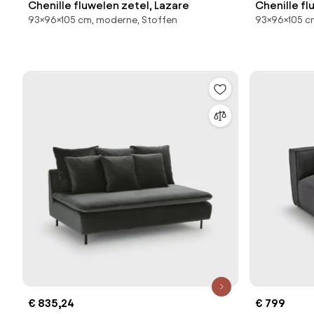
Chenille fluwelen zetel, Lazare
Chenille fl
93×96×105 cm, moderne, Stoffen
93×96×105 c
€ 835,24
€ 799