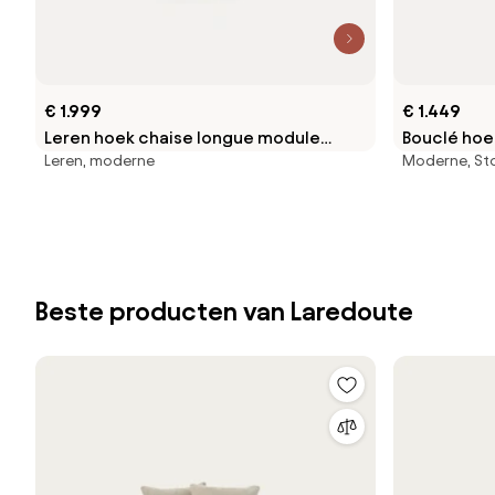
€ 1.999
€ 1.449
Leren hoek chaise longue module
Bouclé ho
Leren, moderne
Moderne, St
Lennon
Beste producten van Laredoute