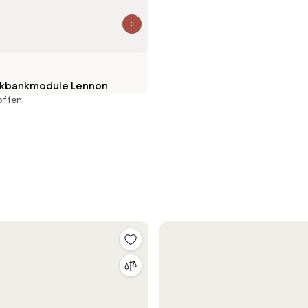
ekbankmodule Lennon
offen