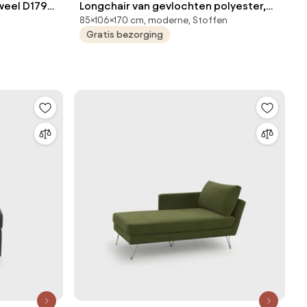
weel D179
Longchair van gevlochten polyester,
85×106×170 cm, moderne, Stoffen
MODERNISTE, ontwerp Emmanuel
Gratis bezorging
Gallina