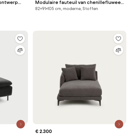
 ontwerp
Modulaire fauteuil van chenillefluweel,
82×91×105 cm, moderne, Stoffen
Giuliano
€ 2.300