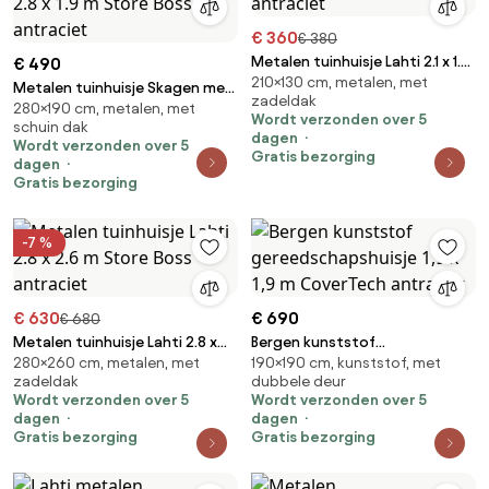
€ 360
€ 380
Metalen tuinhuisje Lahti 2.1 x 1.3
€ 490
210×130 cm, metalen, met
m Store Boss antraciet
Metalen tuinhuisje Skagen met
zadeldak
280×190 cm, metalen, met
houtopslag 2.8 x 1.9 m Store
Wordt verzonden over 5
schuin dak
Boss antraciet
dagen
Wordt verzonden over 5
Gratis bezorging
dagen
Gratis bezorging
-7 %
€ 630
€ 690
€ 680
Metalen tuinhuisje Lahti 2.8 x
Bergen kunststof
280×260 cm, metalen, met
190×190 cm, kunststof, met
2.6 m Store Boss antraciet
gereedschapshuisje 1,9 x 1,9 m
zadeldak
dubbele deur
CoverTech antraciet
Wordt verzonden over 5
Wordt verzonden over 5
dagen
dagen
Gratis bezorging
Gratis bezorging