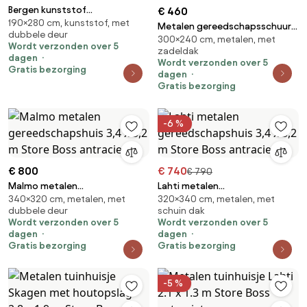
Bergen kunststof
€ 460
190×280 cm, kunststof, met
gereedschapshuisje 1,9 x 2,8 m
Metalen gereedschapsschuur
dubbele deur
CoverTech antraciet
300×240 cm, metalen, met
Helsinki 2,4 x 3 m Store Boss
Wordt verzonden over 5
zadeldak
antraciet
dagen
Wordt verzonden over 5
Gratis bezorging
dagen
Gratis bezorging
-6 %
€ 800
€ 740
€ 790
Malmo metalen
Lahti metalen
340×320 cm, metalen, met
320×340 cm, metalen, met
gereedschapshuis 3,4 x 3,2 m
gereedschapshuis 3,4 x 3,2 m
dubbele deur
schuin dak
Store Boss antraciet
Store Boss antraciet
Wordt verzonden over 5
Wordt verzonden over 5
dagen
dagen
Gratis bezorging
Gratis bezorging
-5 %