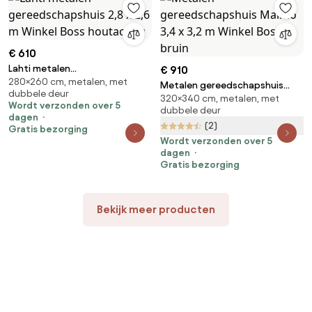
€ 610
Lahti metalen
€ 910
280×260 cm, metalen, met
gereedschapshuis 2,8 x 2,6 m
Metalen gereedschapshuis
dubbele deur
Winkel Boss houtachtig
320×340 cm, metalen, met
Malmo 3,4 x 3,2 m Winkel Boss
Wordt verzonden over 5
dubbele deur
bruin
dagen
(2)
Gratis bezorging
Wordt verzonden over 5
dagen
Gratis bezorging
Bekijk meer producten