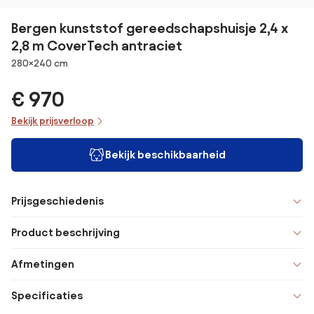
Bergen kunststof gereedschapshuisje 2,4 x
2,8 m CoverTech antraciet
Afmetingen
280×240 cm
€ 970
Bekijk prijsverloop
Bekijk beschikbaarheid
Prijsgeschiedenis
Product beschrijving
Afmetingen
Specificaties