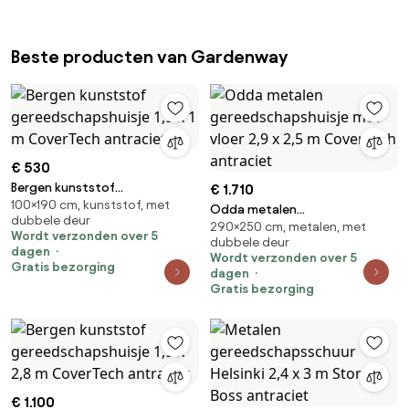
Beste producten van Gardenway
€ 530
Bergen kunststof
€ 1.710
100×190 cm, kunststof, met
gereedschapshuisje 1,9 x 1 m
Odda metalen
dubbele deur
CoverTech antraciet
290×250 cm, metalen, met
gereedschapshuisje met vloer
Wordt verzonden over 5
dubbele deur
2,9 x 2,5 m CoverTech antraciet
dagen
Wordt verzonden over 5
Gratis bezorging
dagen
Gratis bezorging
€ 1.100