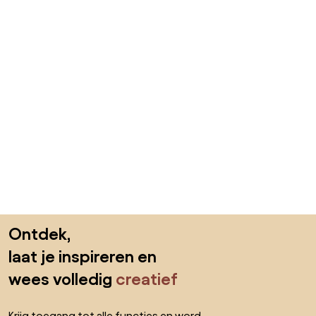
Sla de voettekst over, ga naar het begin van de pagina
Ontdek,
laat je inspireren en
wees volledig
creatief
Krijg toegang tot alle functies en word