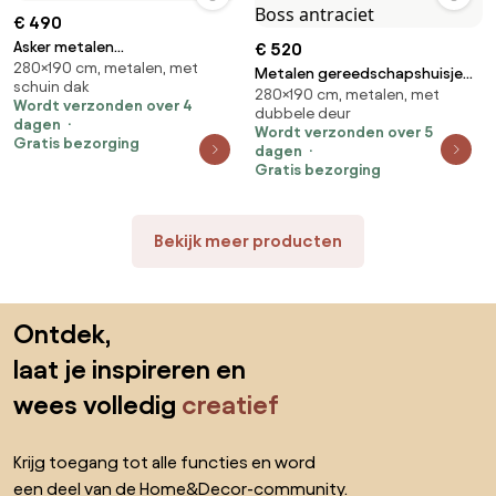
€ 490
Asker metalen
€ 520
280×190 cm, metalen, met
gereedschapshuis 2,8 x 1,9 m
Metalen gereedschapshuisje
schuin dak
Store Boss antraciet
280×190 cm, metalen, met
Malmo 2,8 x 1,9 m Store Boss
Wordt verzonden over 4
dubbele deur
antraciet
dagen
Wordt verzonden over 5
Gratis bezorging
dagen
Gratis bezorging
Bekijk meer producten
Sla de voettekst over, ga naar het begin van de pagina
Ontdek,
laat je inspireren en
wees volledig
creatief
Krijg toegang tot alle functies en word
een deel van de Home&Decor-community.