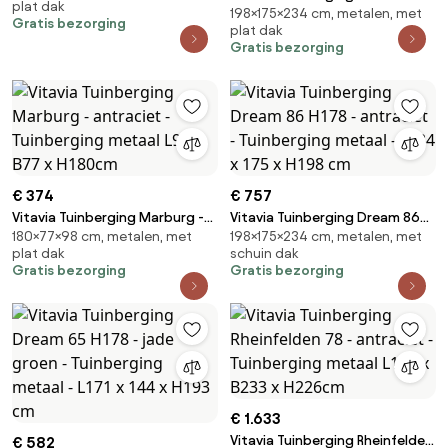
plat dak
L181 x B224 x H203cm
198×175×234 cm, metalen, met
H178 - jade groen - Tuinberging
Gratis bezorging
plat dak
metaal - L234 x 175 x H198 cm
Gratis bezorging
€ 374
€ 757
Vitavia Tuinberging Marburg -
Vitavia Tuinberging Dream 86
180×77×98 cm, metalen, met
198×175×234 cm, metalen, met
antraciet - Tuinberging metaal
H178 - antraciet - Tuinberging
plat dak
schuin dak
L98 x B77 x H180cm
metaal - L234 x 175 x H198 cm
Gratis bezorging
Gratis bezorging
€ 1.633
Vitavia Tuinberging Rheinfelden
€ 582