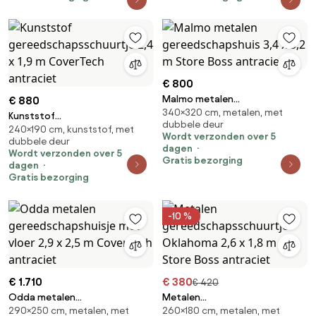
€ 800
Malmo metalen
€ 880
340×320 cm, metalen, met
gereedschapshuis 3,4 x 3,2 m
Kunststof
dubbele deur
Store Boss antraciet
240×190 cm, kunststof, met
gereedschapsschuurtje 2,4 x
Wordt verzonden over 5
dubbele deur
1,9 m CoverTech antraciet
dagen
Wordt verzonden over 5
Gratis bezorging
dagen
Gratis bezorging
-10 %
€ 1.710
€ 380
€ 420
Odda metalen
Metalen
290×250 cm, metalen, met
260×180 cm, metalen, met
gereedschapshuisje met vloer
gereedschapsschuurtje