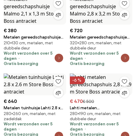
€ 380
€ 720
Metalen gereedschapshuisje
Metalen gereedschapshuisje
210×130 cm, metalen, met
320×280 cm, metalen, met
Malmo 2,1 x 1,3 m Store Boss
Malmo 2,8 x 3,2 m Store Boss
dubbele deur
dubbele deur
antraciet
antraciet
Wordt verzonden over 5
Wordt verzonden over 5
dagen
dagen
Gratis bezorging
Gratis bezorging
-6 %
€ 640
€ 470
€ 500
Metalen tuinhuisje Lahti 2.8 x
Lahti metalen
280×260 cm, metalen, met
280×190 cm, metalen, met
2.6 m Store Boss antraciet
gereedschapshuis 2,8 x 1,9 m
zadeldak
dubbele deur
Store Boss antraciet
Wordt verzonden over 5
Wordt verzonden over 5
dagen
dagen
Gratis bezorging
Gratis bezorging