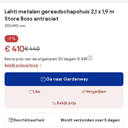
Lahti metalen gereedschapshuis 2,1 x 1,9 m
Store Boss antraciet
Afmetingen
210×190 cm
-7 %
€ 410
€ 440
Beste prijs van de afgelopen 30 dagen:
€ 410
Bekijk prijsverloop
Ga naar Gardenway
Like
Vergelijken
Bekijk prijs
Beschikbaarheid
Wordt verzonden over 5 dagen