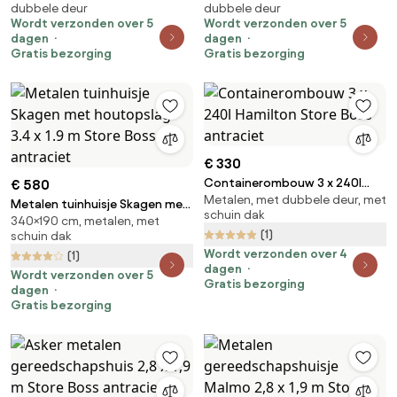
dubbele deur
dubbele deur
2,9 x 2,5 m CoverTech antraciet
Oklahoma 2,6 x 1,8 m Store
Wordt verzonden over 5
Wordt verzonden over 5
Boss antraciet
dagen
dagen
Gratis bezorging
Gratis bezorging
€ 330
Containerombouw 3 x 240l
€ 580
Metalen, met dubbele deur, met
Hamilton Store Boss antraciet
Metalen tuinhuisje Skagen met
schuin dak
340×190 cm, metalen, met
houtopslag 3.4 x 1.9 m Store
(1)
schuin dak
Boss antraciet
Wordt verzonden over 4
(1)
dagen
Wordt verzonden over 5
Gratis bezorging
dagen
Gratis bezorging