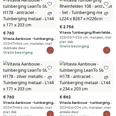
€ 2.756
Vitavia Tuinberging Rheinfelden
€ 760
226×267×224 cm, metalen, met
108 - antraciet - Set -
Vitavia Aanbouw -tuinberging
plat dak
Tuinberging metaal L224 x B267
203×171×144 cm, metalen, met
LeanTo 56 H178 - antraciet -
Gratis bezorging
dubbele deur
x H226cm
Tuinberging metaal - L144 x 171 x
Gratis bezorging
203 cm
€ 760
€ 862
Vitavia Aanbouw -tuinberging
Vitavia Aanbouw -tuinberging
203×171×144 cm, metalen, met
203×144×234 cm, metalen, met
LeanTo 56 H178 - zilver metallic -
LeanTo 58 H178 - antraciet -
plat dak
enkele deur
Tuinberging metaal - L144 x 171 x
Tuinberging metaal - L144 x 234