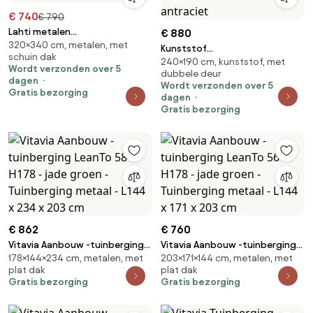
€ 740
€ 790
Lahti metalen
€ 880
320×340 cm, metalen, met
gereedschapshuis 3,4 x 3,2 m
Kunststof
schuin dak
Store Boss antraciet
240×190 cm, kunststof, met
gereedschapsschuurtje 2,4 x
Wordt verzonden over 5
dubbele deur
1,9 m CoverTech antraciet
dagen
Wordt verzonden over 5
Gratis bezorging
dagen
Gratis bezorging
€ 862
€ 760
Vitavia Aanbouw -tuinberging
Vitavia Aanbouw -tuinberging
178×144×234 cm, metalen, met
203×171×144 cm, metalen, met
LeanTo 58 H178 - jade groen -
LeanTo 56 H178 - jade groen -
plat dak
plat dak
Tuinberging metaal - L144 x 234
Tuinberging metaal - L144 x 171 x
Gratis bezorging
Gratis bezorging
x 203 cm
203 cm