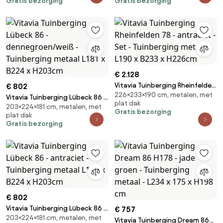
Gratis bezorging
Gratis bezorging
203 cm
x 203 cm
€ 2.128
Vitavia Tuinberging Rheinfelden
€ 802
226×233×190 cm, metalen, met
78 - antraciet - Set -
Vitavia Tuinberging Lübeck 86 -
plat dak
Tuinberging metaal L190 x B233
203×224×181 cm, metalen, met
dennegroen/weiß - Tuinberging
Gratis bezorging
plat dak
x H226cm
metaal L181 x B224 x H203cm
Gratis bezorging
€ 802
Vitavia Tuinberging Lübeck 86 -
€ 757
203×224×181 cm, metalen, met
antraciet - Tuinberging metaal
Vitavia Tuinberging Dream 86