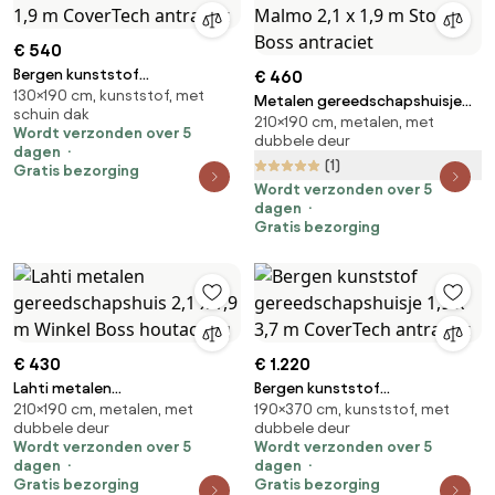
€ 540
Bergen kunststof
€ 460
130×190 cm, kunststof, met
gereedschapshuisje 1,3 x 1,9 m
Metalen gereedschapshuisje
schuin dak
CoverTech antraciet
210×190 cm, metalen, met
Malmo 2,1 x 1,9 m Store Boss
Wordt verzonden over 5
dubbele deur
antraciet
dagen
(1)
Gratis bezorging
Wordt verzonden over 5
dagen
Gratis bezorging
€ 430
€ 1.220
Lahti metalen
Bergen kunststof
210×190 cm, metalen, met
190×370 cm, kunststof, met
gereedschapshuis 2,1 x 1,9 m
gereedschapshuisje 1,9 x 3,7 m
dubbele deur
dubbele deur
Winkel Boss houtachtig
CoverTech antraciet
Wordt verzonden over 5
Wordt verzonden over 5
dagen
dagen
Gratis bezorging
Gratis bezorging