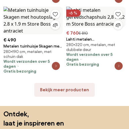
-6 %
€ 760
€ 810
Lahti metalen
€ 490
280×320 cm, metalen, met
gereedschapshuis 2,8 x 3,2 m
Metalen tuinhuisje Skagen met
dubbele deur
Store Boss antraciet
280×190 cm, metalen, met
houtopslag 2.8 x 1.9 m Store
Wordt verzonden over 5
schuin dak
Boss antraciet
dagen
Wordt verzonden over 5
Gratis bezorging
dagen
Gratis bezorging
Bekijk meer producten
Sla de voettekst over, ga naar het begin van de pagina
Ontdek,
laat je inspireren en