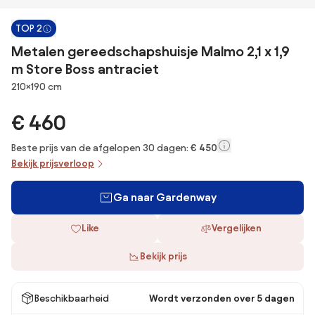
TOP 2
Metalen gereedschapshuisje Malmo 2,1 x 1,9
m Store Boss antraciet
Afmetingen
210×190 cm
€ 460
Beste prijs van de afgelopen 30 dagen:
€ 450
Bekijk prijsverloop
Ga naar Gardenway
Like
Vergelijken
Bekijk prijs
Beschikbaarheid
Wordt verzonden over 5 dagen