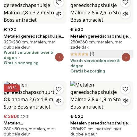
€ 720
€ 630
Metalen gereedschapshuisje
Metalen gereedschapshuisje
320×280 cm, metalen, met
280×260 cm, metalen, met
Malmo 2,8 x 3,2 m Store Boss
Malmo 2,8 x 2,6 m Store Boss
dubbele deur
zadeldak
antraciet
antraciet
Wordt verzonden over 5
(1)
dagen
Wordt verzonden over 5
Gratis bezorging
dagen
Gratis bezorging
-10 %
€ 380
€ 520
€ 420
Metalen
Metalen gereedschapshuisje
260×180 cm, metalen, met
280×190 cm, metalen, met
gereedschapsschuurtje
Malmo 2,8 x 1,9 m Store Boss
dubbele deur
dubbele deur
Oklahoma 2,6 x 1,8 m Store
antraciet