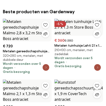
Beste producten van Gardenway
-5 %
€ 360
€ 380
Metalen tuinhuisje Lahti 2.1 x 1.3
€ 720
210×130 cm, metalen, met
m Store Boss antraciet
Metalen gereedschapshuisje
zadeldak
320×280 cm, metalen, met
Malmo 2,8 x 3,2 m Store Boss
Wordt verzonden over 5
dubbele deur
antraciet
dagen
Wordt verzonden over 5
Gratis bezorging
dagen
Gratis bezorging