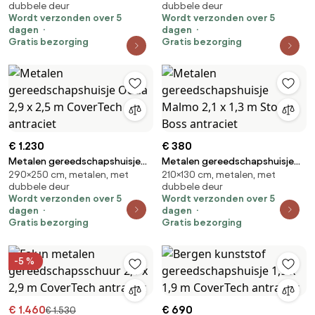
dubbele deur
dubbele deur
Store Boss antraciet
Store Boss antraciet
Wordt verzonden over 5
Wordt verzonden over 5
dagen
dagen
Gratis bezorging
Gratis bezorging
€ 1.230
€ 380
Metalen gereedschapshuisje
Metalen gereedschapshuisje
290×250 cm, metalen, met
210×130 cm, metalen, met
Odda 2,9 x 2,5 m CoverTech
Malmo 2,1 x 1,3 m Store Boss
dubbele deur
dubbele deur
antraciet
antraciet
Wordt verzonden over 5
Wordt verzonden over 5
dagen
dagen
Gratis bezorging
Gratis bezorging
-5 %
€ 1.460
€ 690
€ 1.530