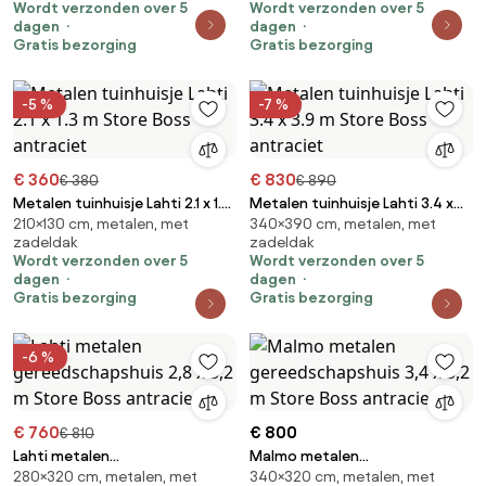
Wordt verzonden over 5
Wordt verzonden over 5
Boss antraciet
dagen
dagen
Gratis bezorging
Gratis bezorging
-5 %
-7 %
€ 360
€ 830
€ 380
€ 890
Metalen tuinhuisje Lahti 2.1 x 1.3
Metalen tuinhuisje Lahti 3.4 x
210×130 cm, metalen, met
340×390 cm, metalen, met
m Store Boss antraciet
3.9 m Store Boss antraciet
zadeldak
zadeldak
Wordt verzonden over 5
Wordt verzonden over 5
dagen
dagen
Gratis bezorging
Gratis bezorging
-6 %
€ 760
€ 800
€ 810
Lahti metalen
Malmo metalen
280×320 cm, metalen, met
340×320 cm, metalen, met
gereedschapshuis 2,8 x 3,2 m
gereedschapshuis 3,4 x 3,2 m