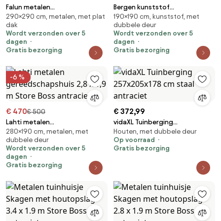
Falun metalen
Bergen kunststof
290×290 cm, metalen, met plat
190×190 cm, kunststof, met
gereedschapsschuur 2,9 x 2,9
gereedschapshuisje 1,9 x 1,9 m
dak
dubbele deur
m CoverTech antraciet
CoverTech antraciet
Wordt verzonden over 5
Wordt verzonden over 5
dagen
dagen
Gratis bezorging
Gratis bezorging
-6 %
€ 470
€ 372,99
€ 500
Lahti metalen
vidaXL Tuinberging
280×190 cm, metalen, met
Houten, met dubbele deur
gereedschapshuis 2,8 x 1,9 m
257x205x178 cm staal
dubbele deur
Op voorraad
Store Boss antraciet
antraciet
Wordt verzonden over 5
Gratis bezorging
dagen
Gratis bezorging