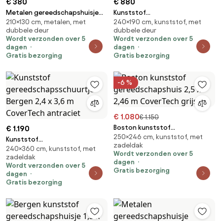
€ 380
€ 880
Metalen gereedschapshuisje
Kunststof
210×130 cm, metalen, met
240×190 cm, kunststof, met
Malmo 2,1 x 1,3 m Store Boss
gereedschapsschuurtje 2,4 x
dubbele deur
dubbele deur
antraciet
1,9 m CoverTech antraciet
Wordt verzonden over 5
Wordt verzonden over 5
dagen
dagen
Gratis bezorging
Gratis bezorging
-6 %
€ 1.080
€ 1.150
Boston kunststof
€ 1.190
250×246 cm, kunststof, met
gereedschapshuis 2,5 x 2,46 m
Kunststof
zadeldak
CoverTech grijs
240×360 cm, kunststof, met
gereedschapsschuurtje Bergen
Wordt verzonden over 5
zadeldak
2,4 x 3,6 m CoverTech
dagen
Wordt verzonden over 5
antraciet
Gratis bezorging
dagen
Gratis bezorging