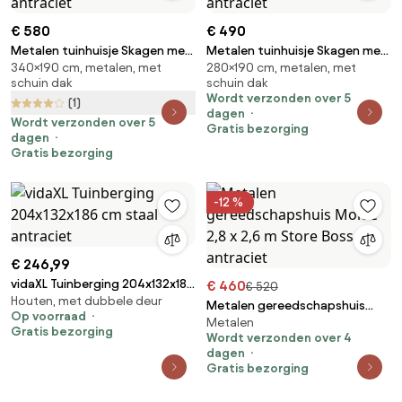
€ 580
€ 490
Metalen tuinhuisje Skagen met
Metalen tuinhuisje Skagen met
340×190 cm, metalen, met
280×190 cm, metalen, met
houtopslag 3.4 x 1.9 m Store
houtopslag 2.8 x 1.9 m Store
schuin dak
schuin dak
Boss antraciet
Boss antraciet
Wordt verzonden over 5
(1)
dagen
Wordt verzonden over 5
Gratis bezorging
dagen
Gratis bezorging
-12 %
€ 246,99
vidaXL Tuinberging 204x132x186
€ 460
€ 520
Houten, met dubbele deur
cm staal antraciet
Metalen gereedschapshuis
Op voorraad
Metalen
Molde 2,8 x 2,6 m Store Boss
Gratis bezorging
Wordt verzonden over 4
antraciet
dagen
Gratis bezorging