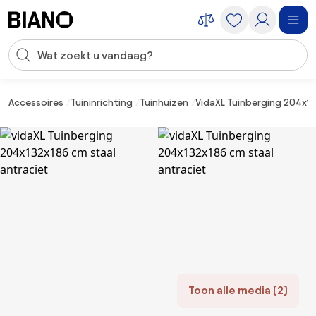
Navigatie overslaan, naar inhoud springen
Zoekopdracht invoeren
Inhoud overslaan, naar voettekst springen
Accessoires
Tuininrichting
Tuinhuizen
VidaXL Tuinberging 204x13
Toon alle media (2)