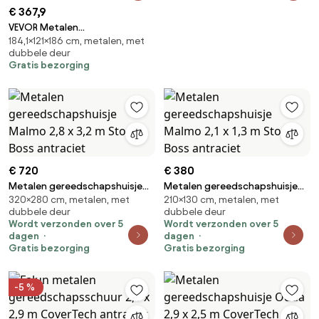
€ 367,9
VEVOR Metalen
184,1×121×186 cm, metalen, met
Gereedschapsschuur,
dubbele deur
Gereedschapsschuur met
Gratis bezorging
Afsluitbare Deuren en 4
Ventilatieroosters, Tuinschuur
met Schuin Dak, Opslagschuur
voor Achtertuin, Tuin, Terras,
Fiets, 1860x1210x1841 mm
€ 720
€ 380
Metalen gereedschapshuisje
Metalen gereedschapshuisje
320×280 cm, metalen, met
210×130 cm, metalen, met
Malmo 2,8 x 3,2 m Store Boss
Malmo 2,1 x 1,3 m Store Boss
dubbele deur
dubbele deur
antraciet
antraciet
Wordt verzonden over 5
Wordt verzonden over 5
dagen
dagen
Gratis bezorging
Gratis bezorging
-5 %