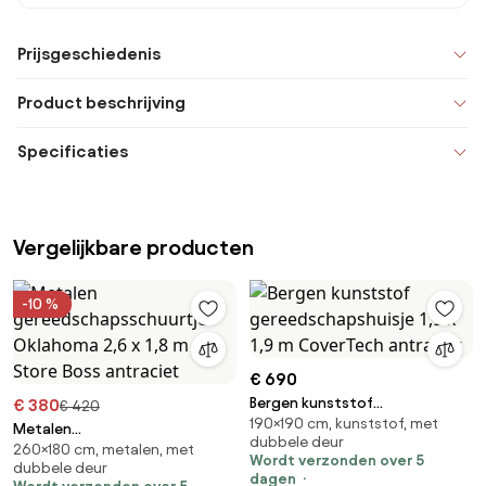
Prijsgeschiedenis
Product beschrijving
Specificaties
Vergelijkbare producten
-10 %
€ 690
Bergen kunststof
€ 380
€ 420
190×190 cm, kunststof, met
gereedschapshuisje 1,9 x 1,9 m
Metalen
dubbele deur
CoverTech antraciet
260×180 cm, metalen, met
gereedschapsschuurtje
Wordt verzonden over 5
dubbele deur
Oklahoma 2,6 x 1,8 m Store
dagen