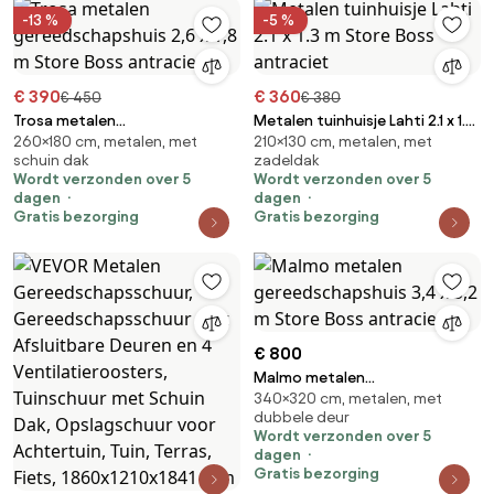
-13 %
-5 %
€ 390
€ 360
€ 450
€ 380
Trosa metalen
Metalen tuinhuisje Lahti 2.1 x 1.3
260×180 cm, metalen, met
210×130 cm, metalen, met
gereedschapshuis 2,6 x 1,8 m
m Store Boss antraciet
schuin dak
zadeldak
Store Boss antraciet
Wordt verzonden over 5
Wordt verzonden over 5
dagen
dagen
Gratis bezorging
Gratis bezorging
€ 800
Malmo metalen
340×320 cm, metalen, met
gereedschapshuis 3,4 x 3,2 m
dubbele deur
Store Boss antraciet
Wordt verzonden over 5
dagen
Gratis bezorging