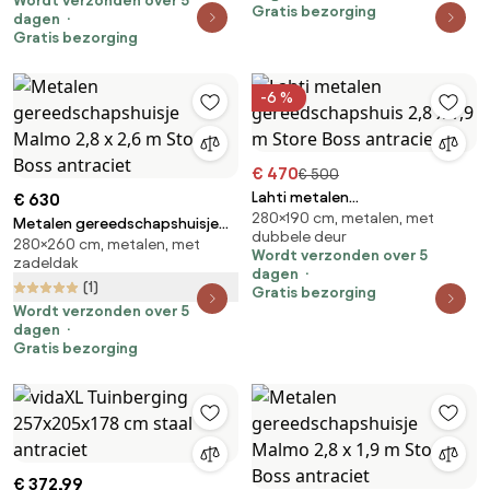
Wordt verzonden over 5
Boss antraciet
Gratis bezorging
dagen
Gratis bezorging
-6 %
€ 470
€ 500
Lahti metalen
€ 630
280×190 cm, metalen, met
gereedschapshuis 2,8 x 1,9 m
Metalen gereedschapshuisje
dubbele deur
Store Boss antraciet
280×260 cm, metalen, met
Malmo 2,8 x 2,6 m Store Boss
Wordt verzonden over 5
zadeldak
antraciet
dagen
(1)
Gratis bezorging
Wordt verzonden over 5
dagen
Gratis bezorging
€ 372,99