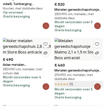
vidaXL Tuinberging
€ 520
Houten, met dubbele deur
257x205x178 cm staal
Metalen gereedschapshuisje
Op voorraad
antraciet
280×190 cm, metalen, met
Malmo 2,8 x 1,9 m Store Boss
Gratis bezorging
dubbele deur
antraciet
Wordt verzonden over 5
dagen
Gratis bezorging
€ 490
Asker metalen
€ 460
280×190 cm, metalen, met
gereedschapshuis 2,8 x 1,9 m
Metalen gereedschapshuisje
schuin dak
Store Boss antraciet
210×190 cm, metalen, met
Malmo 2,1 x 1,9 m Store Boss
Wordt verzonden over 4
dubbele deur
antraciet
dagen
(1)
Gratis bezorging
Wordt verzonden over 5
dagen
Gratis bezorging