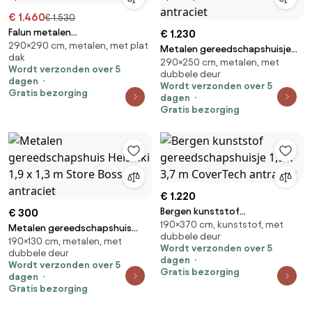
€ 1.460
€ 1.530
Falun metalen
€ 1.230
290×290 cm, metalen, met plat
gereedschapsschuur 2,9 x 2,9
Metalen gereedschapshuisje
dak
m CoverTech antraciet
290×250 cm, metalen, met
Odda 2,9 x 2,5 m CoverTech
Wordt verzonden over 5
dubbele deur
antraciet
dagen
Wordt verzonden over 5
Gratis bezorging
dagen
Gratis bezorging
€ 1.220
Bergen kunststof
€ 300
190×370 cm, kunststof, met
gereedschapshuisje 1,9 x 3,7 m
Metalen gereedschapshuis
dubbele deur
CoverTech antraciet
190×130 cm, metalen, met
Helsinki 1,9 x 1,3 m Store Boss
Wordt verzonden over 5
dubbele deur
antraciet
dagen
Wordt verzonden over 5
Gratis bezorging
dagen
Gratis bezorging