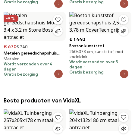
Gratis bezorging
Gratis bezorging
-9 %
€ 1.440
Boston kunststof
€ 670
€ 740
250×378 cm, kunststof, met
gereedschapshuis 2,5 x 3,78 m
Metalen gereedschapshuis
zadeldak
CoverTech grijs
Metalen
Molde 3,4 x 3,2 m Store Boss
Wordt verzonden over 5
Wordt verzonden over 4
antraciet
dagen
dagen
Gratis bezorging
Gratis bezorging
Beste producten van VidaXL