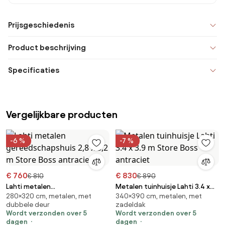
Prijsgeschiedenis
Product beschrijving
Specificaties
Vergelijkbare producten
-6 %
-7 %
€ 760
€ 830
€ 810
€ 890
Lahti metalen
Metalen tuinhuisje Lahti 3.4 x
280×320 cm, metalen, met
340×390 cm, metalen, met
gereedschapshuis 2,8 x 3,2 m
3.9 m Store Boss antraciet
dubbele deur
zadeldak
Store Boss antraciet
Wordt verzonden over 5
Wordt verzonden over 5
dagen
dagen