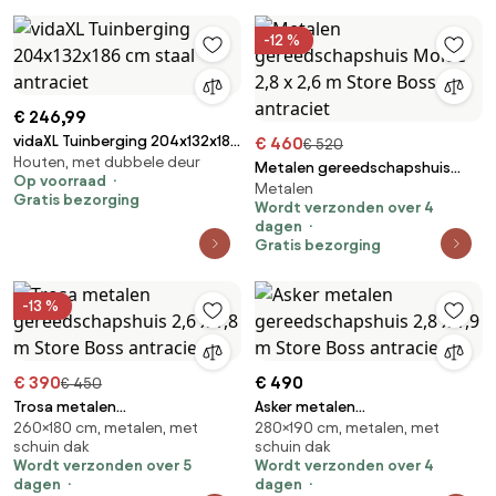
-12 %
€ 246,99
vidaXL Tuinberging 204x132x186
€ 460
€ 520
Houten, met dubbele deur
cm staal antraciet
Metalen gereedschapshuis
Op voorraad
Metalen
Molde 2,8 x 2,6 m Store Boss
Gratis bezorging
Wordt verzonden over 4
antraciet
dagen
Gratis bezorging
-13 %
€ 390
€ 490
€ 450
Trosa metalen
Asker metalen
260×180 cm, metalen, met
280×190 cm, metalen, met
gereedschapshuis 2,6 x 1,8 m
gereedschapshuis 2,8 x 1,9 m
schuin dak
schuin dak
Store Boss antraciet
Store Boss antraciet
Wordt verzonden over 5
Wordt verzonden over 4
dagen
dagen