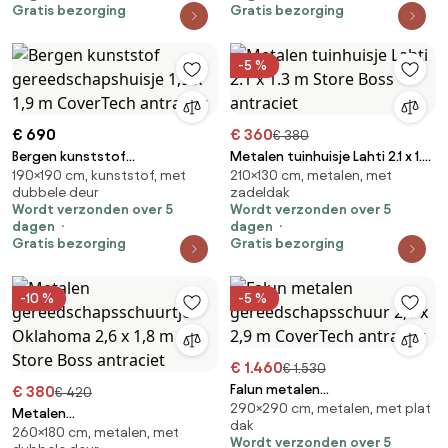
Gratis bezorging
Gratis bezorging
-5 %
€ 690
€ 360
€ 380
Bergen kunststof
Metalen tuinhuisje Lahti 2.1 x 1.3
190×190 cm, kunststof, met
210×130 cm, metalen, met
gereedschapshuisje 1,9 x 1,9 m
m Store Boss antraciet
dubbele deur
zadeldak
CoverTech antraciet
Wordt verzonden over 5
Wordt verzonden over 5
dagen
dagen
Gratis bezorging
Gratis bezorging
-10 %
-5 %
€ 1.460
€ 1.530
Falun metalen
€ 380
€ 420
290×290 cm, metalen, met plat
gereedschapsschuur 2,9 x 2,9
Metalen
dak
m CoverTech antraciet
260×180 cm, metalen, met
gereedschapsschuurtje
Wordt verzonden over 5