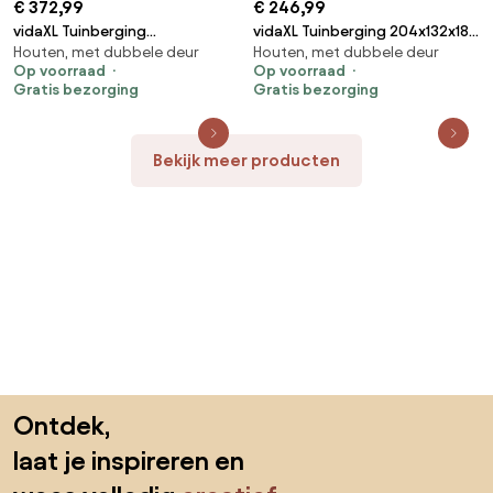
€ 372,99
€ 246,99
vidaXL Tuinberging
vidaXL Tuinberging 204x132x186
Houten, met dubbele deur
Houten, met dubbele deur
257x205x178 cm staal
cm staal antraciet
Op voorraad
Op voorraad
antraciet
Gratis bezorging
Gratis bezorging
Bekijk meer producten
Sla de voettekst over, ga naar het begin van de pagina
Ontdek,
laat je inspireren en