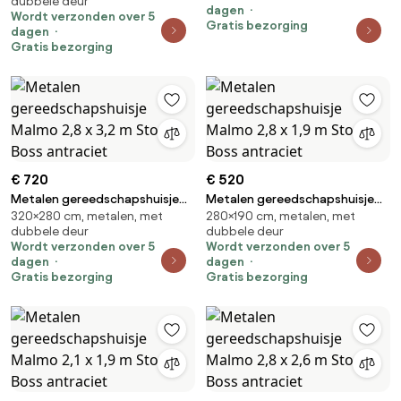
dubbele deur
Oklahoma 2,6 x 1,8 m Store
dagen
Wordt verzonden over 5
Boss antraciet
Gratis bezorging
dagen
Gratis bezorging
€ 720
€ 520
Metalen gereedschapshuisje
Metalen gereedschapshuisje
320×280 cm, metalen, met
280×190 cm, metalen, met
Malmo 2,8 x 3,2 m Store Boss
Malmo 2,8 x 1,9 m Store Boss
dubbele deur
dubbele deur
antraciet
antraciet
Wordt verzonden over 5
Wordt verzonden over 5
dagen
dagen
Gratis bezorging
Gratis bezorging