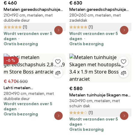
€ 460
€ 630
Metalen gereedschapshuisje
Metalen gereedschapshuisje
210×190 cm, metalen, met
280×260 cm, metalen, met
Malmo 2,1 x 1,9 m Store Boss
Malmo 2,8 x 2,6 m Store Boss
dubbele deur
zadeldak
antraciet
antraciet
(1)
(1)
Wordt verzonden over 5
Wordt verzonden over 5
dagen
dagen
Gratis bezorging
Gratis bezorging
-6 %
€ 470
€ 500
Lahti metalen
€ 580
280×190 cm, metalen, met
gereedschapshuis 2,8 x 1,9 m
Metalen tuinhuisje Skagen met
dubbele deur
Store Boss antraciet
340×190 cm, metalen, met
houtopslag 3.4 x 1.9 m Store
Wordt verzonden over 5
schuin dak
Boss antraciet
dagen
(1)
Gratis bezorging
Wordt verzonden over 5
dagen
Gratis bezorging