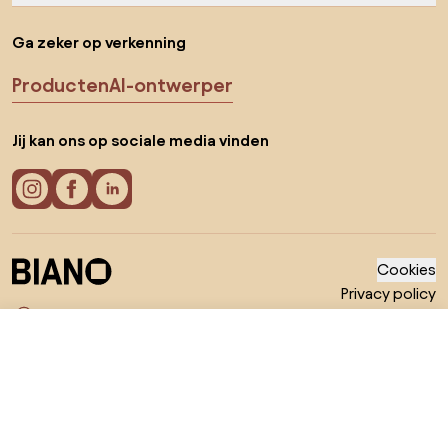
Ga zeker op verkenning
Producten
AI-ontwerper
Jij kan ons op sociale media vinden
Cookies
Privacy policy
Gebruiksvoorwaarden
Kies land
© 2026 Biano B.V.
€ 372,99
Ga naar