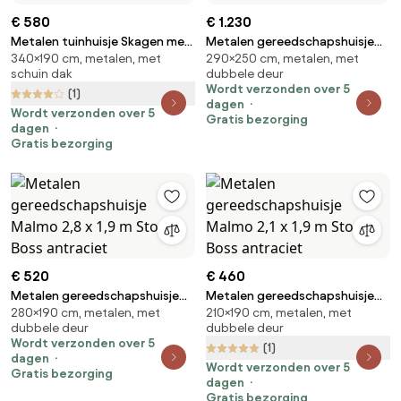
€ 580
€ 1.230
Metalen tuinhuisje Skagen met
Metalen gereedschapshuisje
340×190 cm, metalen, met
290×250 cm, metalen, met
houtopslag 3.4 x 1.9 m Store
Odda 2,9 x 2,5 m CoverTech
schuin dak
dubbele deur
Boss antraciet
antraciet
Wordt verzonden over 5
(1)
dagen
Wordt verzonden over 5
Gratis bezorging
dagen
Gratis bezorging
€ 520
€ 460
Metalen gereedschapshuisje
Metalen gereedschapshuisje
280×190 cm, metalen, met
210×190 cm, metalen, met
Malmo 2,8 x 1,9 m Store Boss
Malmo 2,1 x 1,9 m Store Boss
dubbele deur
dubbele deur
antraciet
antraciet
Wordt verzonden over 5
(1)
dagen
Wordt verzonden over 5
Gratis bezorging
dagen
Gratis bezorging