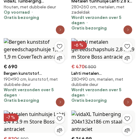
vidaXL Tuinberging
Metalen tuinhuisje Lahti 2.8 x
Houten, met dubbele deur
280×260 cm, metalen, met
257x205x178 cm staal
2.6 m Store Boss antraciet
Op voorraad
zadeldak
antraciet
Gratis bezorging
Wordt verzonden over 5
dagen
Gratis bezorging
-6 %
€ 690
€ 470
€ 500
Bergen kunststof
Lahti metalen
190×190 cm, kunststof, met
280×190 cm, metalen, met
gereedschapshuisje 1,9 x 1,9 m
gereedschapshuis 2,8 x 1,9 m
dubbele deur
dubbele deur
CoverTech antraciet
Store Boss antraciet
Wordt verzonden over 5
Wordt verzonden over 5
dagen
dagen
Gratis bezorging
Gratis bezorging
-7 %
€ 830
€ 246,99