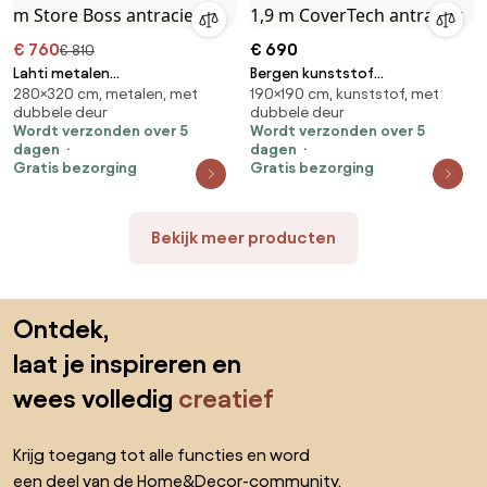
€ 760
€ 690
€ 810
Lahti metalen
Bergen kunststof
280×320 cm, metalen, met
190×190 cm, kunststof, met
gereedschapshuis 2,8 x 3,2 m
gereedschapshuisje 1,9 x 1,9 m
dubbele deur
dubbele deur
Store Boss antraciet
CoverTech antraciet
Wordt verzonden over 5
Wordt verzonden over 5
dagen
dagen
Gratis bezorging
Gratis bezorging
Bekijk meer producten
Sla de voettekst over, ga naar het begin van de pagina
Ontdek,
laat je inspireren en
wees volledig
creatief
Krijg toegang tot alle functies en word
een deel van de Home&Decor-community.