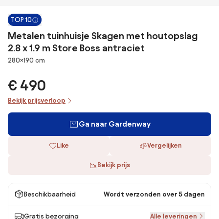
TOP 10
Metalen tuinhuisje Skagen met houtopslag
2.8 x 1.9 m Store Boss antraciet
Afmetingen
280×190 cm
€ 490
Bekijk prijsverloop
Ga naar Gardenway
Like
Vergelijken
Bekijk prijs
Beschikbaarheid
Wordt verzonden over 5 dagen
Gratis bezorging
Alle leveringen