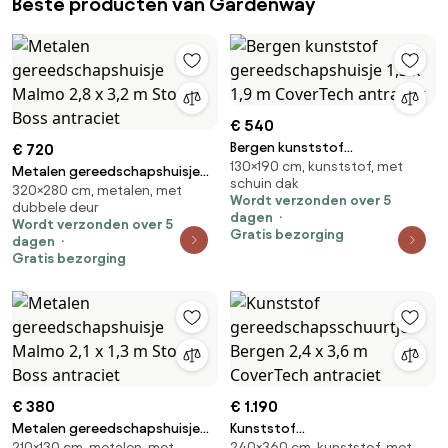
Beste producten van Gardenway
€ 540
Bergen kunststof
€ 720
130×190 cm, kunststof, met
gereedschapshuisje 1,3 x 1,9 m
Metalen gereedschapshuisje
schuin dak
CoverTech antraciet
320×280 cm, metalen, met
Malmo 2,8 x 3,2 m Store Boss
Wordt verzonden over 5
dubbele deur
antraciet
dagen
Wordt verzonden over 5
Gratis bezorging
dagen
Gratis bezorging
€ 380
€ 1.190
Metalen gereedschapshuisje
Kunststof
210×130 cm, metalen, met
240×360 cm, kunststof, met