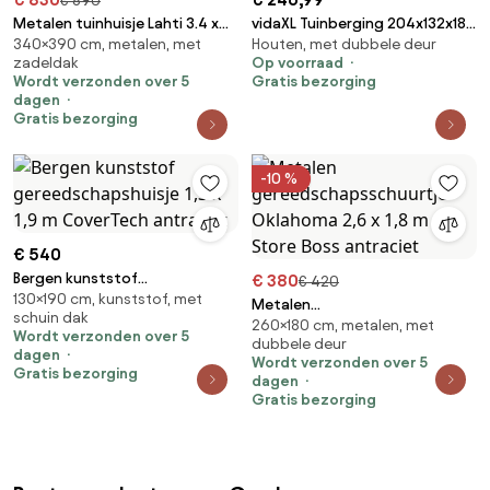
€ 890
Metalen tuinhuisje Lahti 3.4 x
vidaXL Tuinberging 204x132x186
340×390 cm, metalen, met
Houten, met dubbele deur
3.9 m Store Boss antraciet
cm staal antraciet
zadeldak
Op voorraad
Wordt verzonden over 5
Gratis bezorging
dagen
Gratis bezorging
-10 %
€ 540
Bergen kunststof
€ 380
€ 420
130×190 cm, kunststof, met
gereedschapshuisje 1,3 x 1,9 m
Metalen
schuin dak
CoverTech antraciet
260×180 cm, metalen, met
gereedschapsschuurtje
Wordt verzonden over 5
dubbele deur
Oklahoma 2,6 x 1,8 m Store
dagen
Wordt verzonden over 5
Boss antraciet
Gratis bezorging
dagen
Gratis bezorging