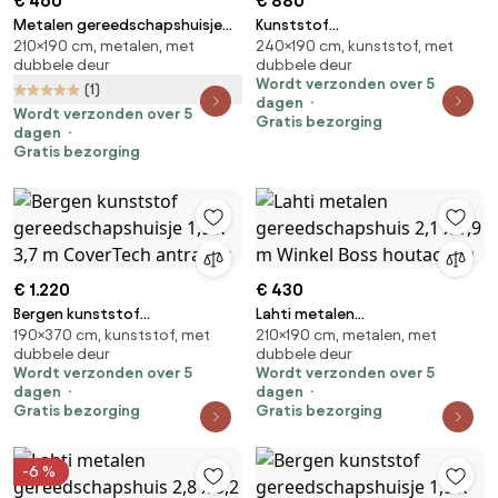
€ 460
€ 880
Metalen gereedschapshuisje
Kunststof
210×190 cm, metalen, met
240×190 cm, kunststof, met
Malmo 2,1 x 1,9 m Store Boss
gereedschapsschuurtje 2,4 x
dubbele deur
dubbele deur
antraciet
1,9 m CoverTech antraciet
Wordt verzonden over 5
(1)
dagen
Wordt verzonden over 5
Gratis bezorging
dagen
Gratis bezorging
€ 1.220
€ 430
Bergen kunststof
Lahti metalen
190×370 cm, kunststof, met
210×190 cm, metalen, met
gereedschapshuisje 1,9 x 3,7 m
gereedschapshuis 2,1 x 1,9 m
dubbele deur
dubbele deur
CoverTech antraciet
Winkel Boss houtachtig
Wordt verzonden over 5
Wordt verzonden over 5
dagen
dagen
Gratis bezorging
Gratis bezorging
-6 %