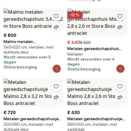
-12 %
€ 800
Malmo metalen
€ 460
€ 520
340×320 cm, metalen, met
gereedschapshuis 3,4 x 3,2 m
Metalen gereedschapshuis
dubbele deur
Store Boss antraciet
Metalen
Molde 2,8 x 2,6 m Store Boss
Wordt verzonden over 5
Wordt verzonden over 4
antraciet
dagen
dagen
Gratis bezorging
Gratis bezorging
€ 720
€ 630
Metalen gereedschapshuisje
Metalen gereedschapshuisje
320×280 cm, metalen, met
280×260 cm, metalen, met
Malmo 2,8 x 3,2 m Store Boss
Malmo 2,8 x 2,6 m Store Boss
dubbele deur
zadeldak
antraciet
antraciet