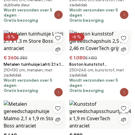
Malmo 2,1 x 1,3 m Store Boss
gereedschapsschuurtje Bergen
dubbele deur
zadeldak
antraciet
2,4 x 3,6 m CoverTech
Wordt verzonden over 5
Wordt verzonden over 5
antraciet
dagen
dagen
Gratis bezorging
Gratis bezorging
-5 %
-6 %
€ 360
€ 1.080
€ 380
€ 1.150
Metalen tuinhuisje Lahti 2.1 x 1.3
Boston kunststof
210×130 cm, metalen, met
250×246 cm, kunststof, met
m Store Boss antraciet
gereedschapshuis 2,5 x 2,46 m
zadeldak
zadeldak
CoverTech grijs
Wordt verzonden over 5
Wordt verzonden over 5
dagen
dagen
Gratis bezorging
Gratis bezorging