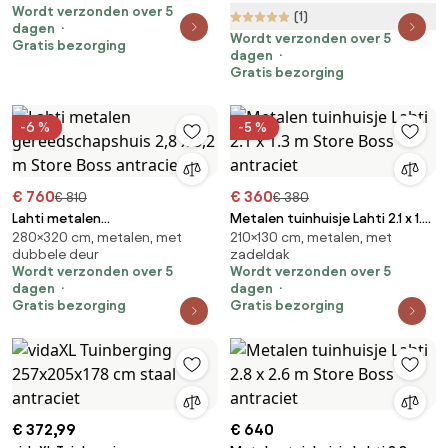
Wordt verzonden over 5
(1)
dagen
Wordt verzonden over 5
Gratis bezorging
dagen
Gratis bezorging
-6 %
-5 %
€ 760
€ 360
€ 810
€ 380
Lahti metalen
Metalen tuinhuisje Lahti 2.1 x 1.3
280×320 cm, metalen, met
210×130 cm, metalen, met
gereedschapshuis 2,8 x 3,2 m
m Store Boss antraciet
dubbele deur
zadeldak
Store Boss antraciet
Wordt verzonden over 5
Wordt verzonden over 5
dagen
dagen
Gratis bezorging
Gratis bezorging
€ 372,99
€ 640